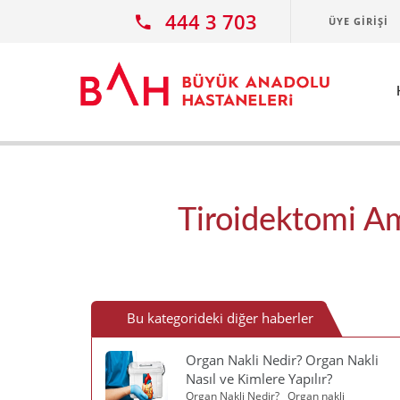
Ana icerige atla
444 3 703
ÜYE GIRIŞI
Tiroidektomi Am
Bu kategorideki diğer haberler
Organ Nakli Nedir? Organ Nakli
Nasıl ve Kimlere Yapılır?
Organ Nakli Nedir? Organ nakli