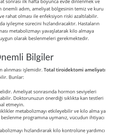
yat sonrası ilk hafta boyunca evde dinlenmek ve
en önemli adım, ameliyat bölgesinin temiz ve kuru
rahat olması ile enfeksiyon riski azaltılabilir.
a iyileşme sürecini hızlandıracaktır. Hastaların
ınması metabolizmayı yavaşlatarak kilo almaya
a uygun olarak beslenmeleri gerekmektedir.
nemli Bilgiler
n alınması işlemidir.
Total tiroidektomi ameliyatı
lir. Bunlar:
melidir. Ameliyat sonrasında hormon seviyeleri
bilir. Doktorunuzun önerdiği sıklıkta kan testleri
mal etmeyin.
klikler metabolizmayı etkileyebilir ve kilo alma ya
bir beslenme programına uymanız, vücudun ihtiyacı
abolizmayı hızlandırarak kilo kontrolüne yardımcı