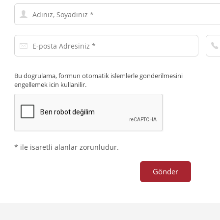
Adınız,
Soyadınız
E-
Tel
posta
Num
Adresiniz
Bu dogrulama, formun otomatik islemlerle gonderilmesini
engellemek icin kullanilir.
* ile isaretli alanlar zorunludur.
Gönder