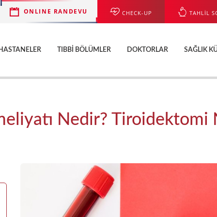
ONLINE RANDEVU
CHECK-UP
TAHLİL S
HASTANELER
TIBBI BÖLÜMLER
DOKTORLAR
SAĞLIK K
eliyatı Nedir? Tiroidektomi 