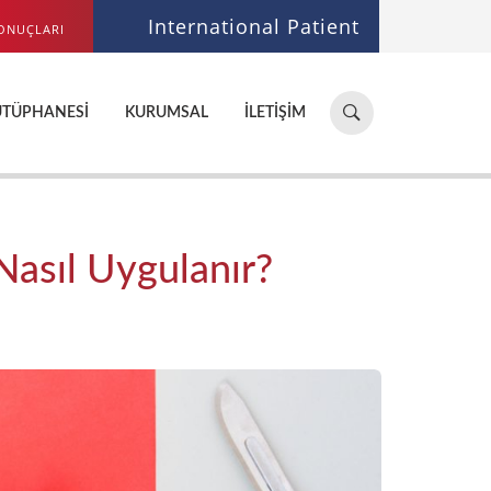
International Patient
ONUÇLARI
Hastane,
ÜTÜPHANESI
KURUMSAL
İLETIŞIM
doktor,
bölüm
ara...
Nasıl Uygulanır?