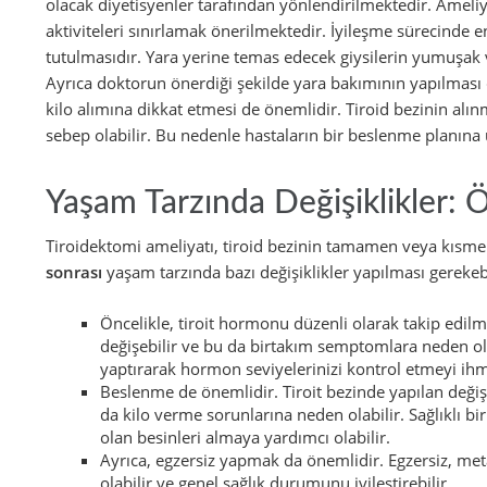
olacak diyetisyenler tarafından yönlendirilmektedir. Ameli
aktiviteleri sınırlamak önerilmektedir. İyileşme sürecinde 
tutulmasıdır. Yara yerine temas edecek giysilerin yumuşak ve 
Ayrıca doktorun önerdiği şekilde yara bakımının yapılması d
kilo alımına dikkat etmesi de önemlidir. Tiroid bezinin al
sebep olabilir. Bu nedenle hastaların bir beslenme planın
Yaşam Tarzında Değişiklikler: Ö
Tiroidektomi ameliyatı, tiroid bezinin tamamen veya kısme
sonrası
yaşam tarzında bazı değişiklikler yapılması gerekebi
Öncelikle, tiroit hormonu düzenli olarak takip edil
değişebilir ve bu da birtakım semptomlara neden ola
yaptırarak hormon seviyelerinizi kontrol etmeyi ih
Beslenme de önemlidir. Tiroit bezinde yapılan değişi
da kilo verme sorunlarına neden olabilir. Sağlıklı 
olan besinleri almaya yardımcı olabilir.
Ayrıca, egzersiz yapmak da önemlidir. Egzersiz, met
olabilir ve genel sağlık durumunu iyileştirebilir.