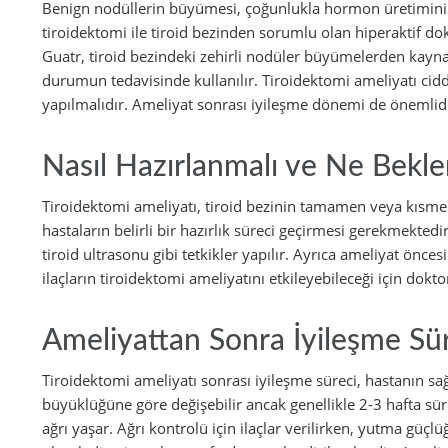
Benign nodüllerin büyümesi, çoğunlukla hormon üretimini a
tiroidektomi ile tiroid bezinden sorumlu olan hiperaktif dok
Guatr, tiroid bezindeki zehirli nodüler büyümelerden kayn
durumun tedavisinde kullanılır. Tiroidektomi ameliyatı cid
yapılmalıdır. Ameliyat sonrası iyileşme dönemi de önemlidi
Nasıl Hazırlanmalı ve Ne Bekl
Tiroidektomi ameliyatı, tiroid bezinin tamamen veya kısmen
hastaların belirli bir hazırlık süreci geçirmesi gerekmektedir
tiroid ultrasonu gibi tetkikler yapılır. Ayrıca ameliyat önces
ilaçların tiroidektomi ameliyatını etkileyebileceği için do
Ameliyattan Sonra İyileşme Sü
Tiroidektomi ameliyatı sonrası iyileşme süreci, hastanın sa
büyüklüğüne göre değişebilir ancak genellikle 2-3 hafta sü
ağrı yaşar. Ağrı kontrolü için ilaçlar verilirken, yutma gü