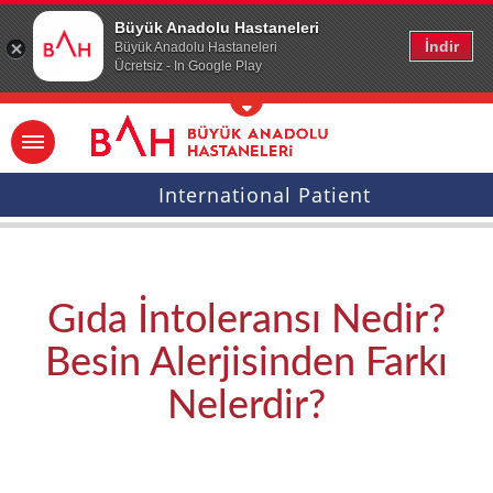
Ana icerige atla
Büyük Anadolu Hastaneleri
İndir
Büyük Anadolu Hastaneleri
Ücretsiz - In Google Play
International Patient
Gıda İntoleransı Nedir?
Besin Alerjisinden Farkı
Nelerdir?