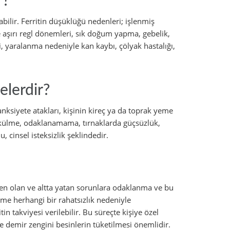
r?
bilir. Ferritin düşüklüğü nedenleri; işlenmiş
ve aşırı regl dönemleri, sık doğum yapma, gebelik,
ği, yaralanma nedeniyle kan kaybı, çölyak hastalığı,
elerdir?
k, anksiyete atakları, kişinin kireç ya da toprak yeme
dökülme, odaklanamama, tırnaklarda güçsüzlük,
cinsel isteksizlik şeklindedir.
en olan ve altta yatan sorunlara odaklanma ve bu
şme herhangi bir rahatsızlık nedeniyle
in takviyesi verilebilir. Bu süreçte kişiye özel
ve demir zengini besinlerin tüketilmesi önemlidir.