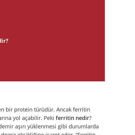
dir?
n bir protein türüdür. Ancak ferritin
rına yol açabilir. Peki
ferritin nedir
?
e demir aşırı yüklenmesi gibi durumlarda
demir eksikliğine işaret eder. “Ferritin