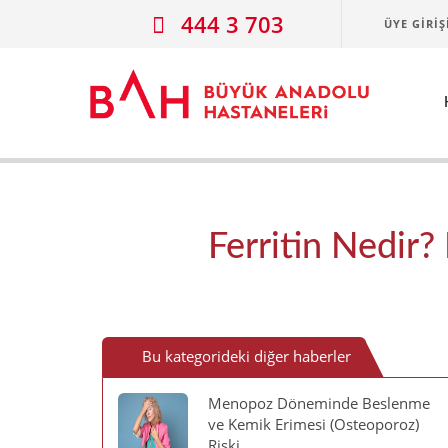
Ana icerige atla
444 3 703
ÜYE GIRIŞ
Ferritin Nedir?
Bu kategorideki diğer haberler
Menopoz Döneminde Beslenme
ve Kemik Erimesi (Osteoporoz)
Riski