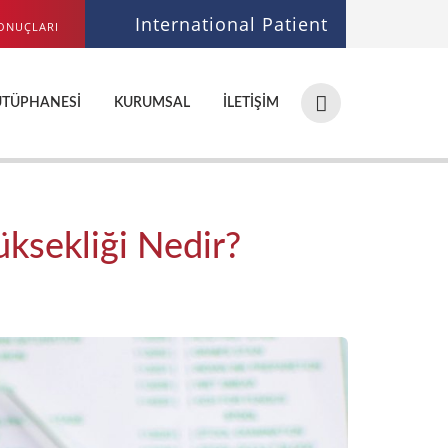
International Patient
ONUÇLARI
Hastane,
ÜTÜPHANESI
KURUMSAL
İLETIŞIM
doktor,
bölüm
ara...
üksekliği Nedir?