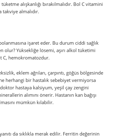
etme alışkanlığı bırakılmalıdır. Bol C vitamini
 takviye almalıdır.
epolanmasına işaret eder. Bu durum ciddi sağlık
en olur? Yüksekliğe lösemi, aşırı alkol tüketimi
atit C, hemokromatozdur.
eksizlik, eklem ağrıları, çarpıntı, göğüs bölgesinde
sine herhangi bir hastalık sebebiyet vermiyorsa
a doktor hastaya kalsiyum, yeşil çay zengini
inerallerin alımını önerir. Hastanın kan bağışı
lmasını mümkün kılabilir.
yanıtı da sıklıkla merak edilir. Ferritin değerinin