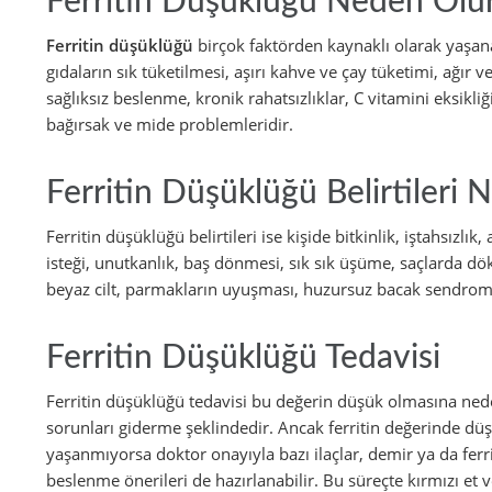
Ferritin Düşüklüğü Neden Olu
Ferritin düşüklüğü
birçok faktörden kaynaklı olarak yaşana
gıdaların sık tüketilmesi, aşırı kahve ve çay tüketimi, ağır 
sağlıksız beslenme, kronik rahatsızlıklar, C vitamini eksikli
bağırsak ve mide problemleridir.
Ferritin Düşüklüğü Belirtileri N
Ferritin düşüklüğü belirtileri ise kişide bitkinlik, iştahsızlı
isteği, unutkanlık, baş dönmesi, sık sık üşüme, saçlarda 
beyaz cilt, parmakların uyuşması, huzursuz bacak sendromu, 
Ferritin Düşüklüğü Tedavisi
Ferritin düşüklüğü tedavisi bu değerin düşük olmasına ned
sorunları giderme şeklindedir. Ancak ferritin değerinde dü
yaşanmıyorsa doktor onayıyla bazı ilaçlar, demir ya da ferrit
beslenme önerileri de hazırlanabilir. Bu süreçte kırmızı et 