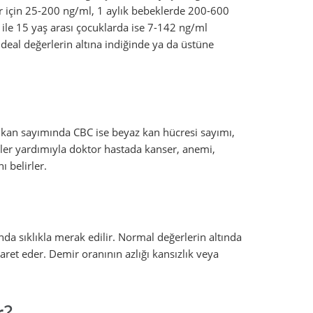
er için 25-200 ng/ml, 1 aylık bebeklerde 200-600
 ile 15 yaş arası çocuklarda ise 7-142 ng/ml
u ideal değerlerin altına indiğinde ya da üstüne
m kan sayımında CBC ise beyaz kan hücresi sayımı,
tler yardımıyla doktor hastada kanser, anemi,
 belirler.
da sıklıkla merak edilir. Normal değerlerin altında
şaret eder. Demir oranının azlığı kansızlık veya