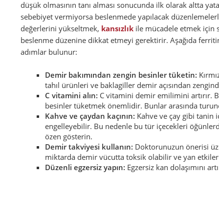
düşük olmasının tanı alması sonucunda ilk olarak altta yata
sebebiyet vermiyorsa beslenmede yapılacak düzenlemeler
değerlerini yükseltmek,
kansızlık
ile mücadele etmek için s
beslenme düzenine dikkat etmeyi gerektirir. Aşağıda ferritin
adımlar bulunur:
Demir bakımından zengin besinler tüketin:
Kırmız
tahıl ürünleri ve baklagiller demir açısından zengind
C vitamini alın:
C vitamini demir emilimini artırır. B
besinler tüketmek önemlidir. Bunlar arasında turunçg
Kahve ve çaydan kaçının:
Kahve ve çay gibi tanin 
engelleyebilir. Bu nedenle bu tür içecekleri öğünle
özen gösterin.
Demir takviyesi kullanın:
Doktorunuzun önerisi üzer
miktarda demir vücutta toksik olabilir ve yan etkiler
Düzenli egzersiz yapın:
Egzersiz kan dolaşımını art
Sık