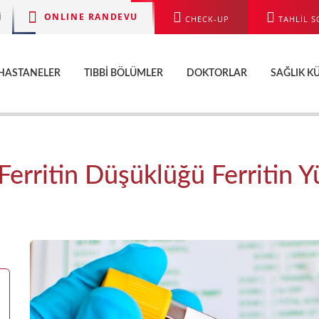
ONLINE RANDEVU
I
CHECK-UP
TAHLİL S
HASTANELER
TIBBI BÖLÜMLER
DOKTORLAR
SAĞLIK K
 Ferritin Düşüklüğü Ferritin Y