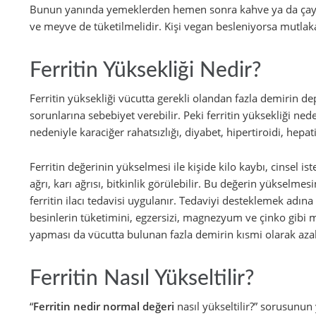
Bunun yanında yemeklerden hemen sonra kahve ya da çay tük
ve meyve de tüketilmelidir. Kişi vegan besleniyorsa mutlaka
Ferritin Yüksekliği Nedir?
Ferritin yüksekliği vücutta gerekli olandan fazla demirin d
sorunlarına sebebiyet verebilir. Peki ferritin yüksekliği ned
nedeniyle karaciğer rahatsızlığı, diyabet, hipertiroidi, hep
Ferritin değerinin yükselmesi ile kişide kilo kaybı, cinsel ist
ağrı, karı ağrısı, bitkinlik görülebilir. Bu değerin yükselme
ferritin ilacı tedavisi uygulanır. Tedaviyi desteklemek adın
besinlerin tüketimini, egzersizi, magnezyum ve çinko gibi m
yapması da vücutta bulunan fazla demirin kısmi olarak aza
Ferritin Nasıl Yükseltilir?
“
Ferritin nedir normal değeri
nasıl yükseltilir?” sorusunun 