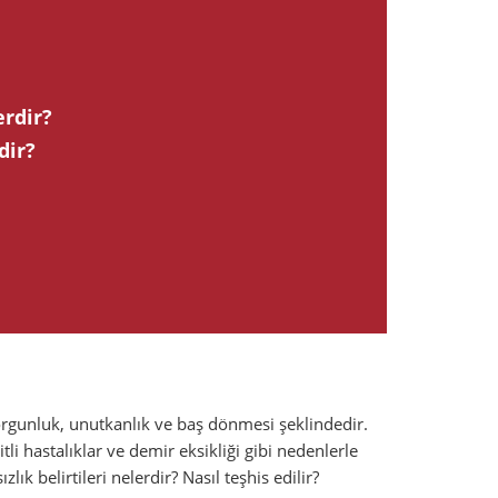
erdir?
dir?
yorgunluk, unutkanlık ve baş dönmesi şeklindedir.
tli hastalıklar ve demir eksikliği gibi nedenlerle
ık belirtileri nelerdir? Nasıl teşhis edilir?