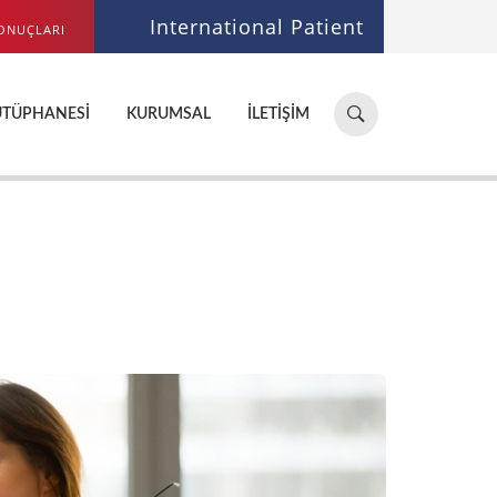
International Patient
ONUÇLARI
Hastane,
ÜTÜPHANESI
KURUMSAL
İLETIŞIM
doktor,
bölüm
ara...