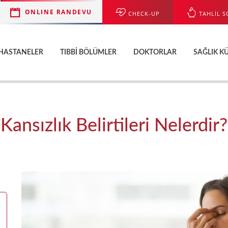
ONLINE RANDEVU
CHECK-UP
TAHLİL S
HASTANELER
TIBBI BÖLÜMLER
DOKTORLAR
SAĞLIK K
Kansızlık Belirtileri Nelerdir?