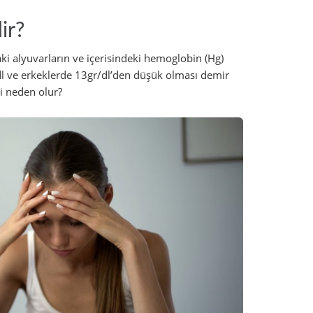
Nedir?
aki alyuvarların ve içerisindeki hemoglobin (Hg)
l ve erkeklerde 13gr/dl’den düşük olması demir
mi neden olur?