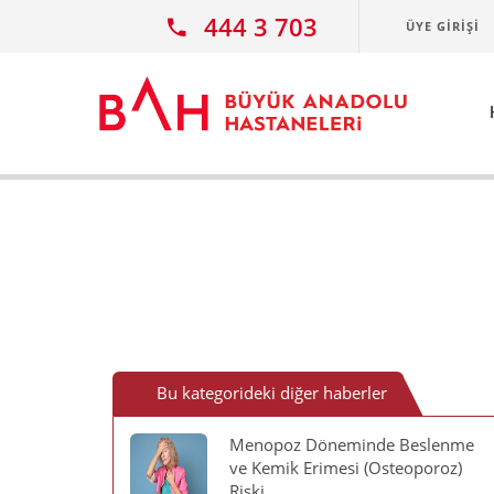
Ana icerige atla
444 3 703
ÜYE GIRIŞI
Bu kategorideki diğer haberler
Menopoz Döneminde Beslenme
ve Kemik Erimesi (Osteoporoz)
Riski