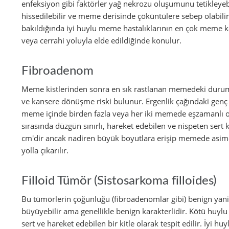
enfeksiyon gibi faktörler yağ nekrozu oluşumunu tetikleyebili
hissedilebilir ve meme derisinde çöküntülere sebep olabil
bakıldığında iyi huylu meme hastalıklarının en çok meme ka
veya cerrahi yoluyla elde edildiğinde konulur.
Fibroadenom
Meme kistlerinden sonra en sık rastlanan memedeki durum
ve kansere dönüşme riski bulunur. Ergenlik çağındaki genç 
meme içinde birden fazla veya her iki memede eşzamanlı o
sırasında düzgün sınırlı, hareket edebilen ve nispeten sert ki
cm'dir ancak nadiren büyük boyutlara erişip memede asimetri
yolla çıkarılır.
Filloid Tümör (Sistosarkoma filloides)
Bu tümörlerin çoğunluğu (fibroadenomlar gibi) benign yani i
büyüyebilir ama genellikle benign karakterlidir. Kötü huyl
sert ve hareket edebilen bir kitle olarak tespit edilir. İyi 