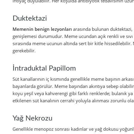
ihtiyaç duyulabilir. Her koşulda antibiyotik tedavisinin uzun
Duktektazi
Memenin benign lezyonları
arasında bulunan duktektazi,
genişlemesi durumudur. Meme ucundan açık renkli ve sıvı kı
sırasında meme ucunun altında sert bir kitle hissedilebilir.
gerekebilir.
İntraduktal Papillom
Süt kanallarının iç kısmında genellikle meme başının arkas
bayanlarda görülür. Meme başından akıntıya sebep olabilir v
koyu yeşil veya kahverengi gibi farklı renklerde; bulanık ya 
etkilenen süt kanalının cerrahi yoluyla alınması zorunlu olab
Yağ Nekrozu
Genellikle menopoz sonrası kadınlar ve yağ dokusu yoğun