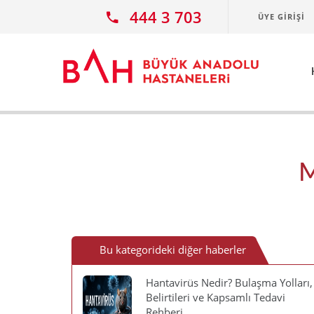
Ana icerige atla
444 3 703
ÜYE GIRIŞI
M
Bu kategorideki diğer haberler
Hantavirüs Nedir? Bulaşma Yolları,
Belirtileri ve Kapsamlı Tedavi
Rehberi