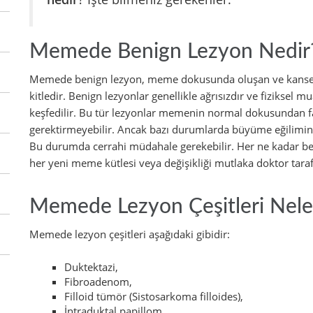
Memede Benign Lezyon Nedir
Memede benign lezyon, meme dokusunda oluşan ve kanser
kitledir. Benign lezyonlar genellikle ağrısızdır ve fiziksel 
keşfedilir. Bu tür lezyonlar memenin normal dokusundan fark
gerektirmeyebilir. Ancak bazı durumlarda büyüme eğiliminde 
Bu durumda cerrahi müdahale gerekebilir. Her ne kadar beni
her yeni meme kütlesi veya değişikliği mutlaka doktor taraf
Memede Lezyon Çeşitleri Nele
Memede lezyon çeşitleri aşağıdaki gibidir:
Duktektazi,
Fibroadenom,
Filloid tümör (Sistosarkoma filloides),
İntraduktal papillom,