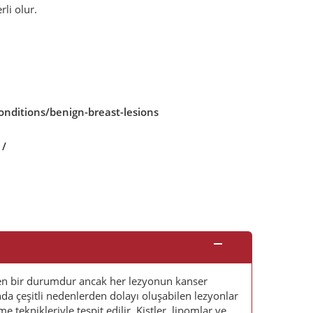
li olur.
nditions/benign-breast-lesions
1/
en bir durumdur ancak her lezyonun kanser
 çeşitli nedenlerden dolayı oluşabilen lezyonlar
eknikleriyle tespit edilir. Kistler, lipomlar ve