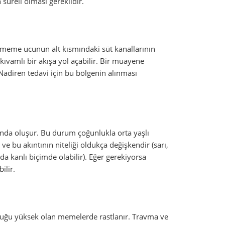
 süreli olması gereklidir.
 meme ucunun alt kısmındaki süt kanallarının
vamlı bir akışa yol açabilir. Bir muayene
 Nadiren tedavi için bu bölgenin alınması
ında oluşur. Bu durum çoğunlukla orta yaşlı
e bu akıntının niteliği oldukça değişkendir (sarı,
da kanlı biçimde olabilir). Eğer gerekiyorsa
ilir.
luğu yüksek olan memelerde rastlanır. Travma ve