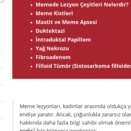
Memede Lezyon Çeşitleri Nelerdir?
Meme Kistleri
Mastit ve Meme Apsesi
Duktektazi
İntraduktal Papillom
Yağ Nekrozu
Fibroadenom
Filloid Tümör (Sistosarkoma filloide
Meme lezyonları, kadınlar arasında oldukça y
endişe yaratır. Ancak, çoğunlukla zararsız olan
hakkında daha fazla bilgi sahibi olmak öneml
nedir
? İşte bilmeniz gerekenler: