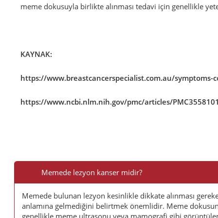
meme dokusuyla birlikte alınması tedavi için genellikle yeter
KAYNAK:
https://www.breastcancerspecialist.com.au/symptoms-co
https://www.ncbi.nlm.nih.gov/pmc/articles/PMC355810
Sık
Sorulan
Memede lezyon kanser midir?
Sorular
Memede bulunan lezyon kesinlikle dikkate alınması gerek
anlamına gelmediğini belirtmek önemlidir. Meme dokusunda
genellikle meme ultrasonu veya mamografi gibi görüntüleme t