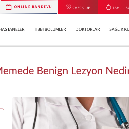
ONLINE RANDEVU
CHECK-UP
TAHLİL S
HASTANELER
TIBBI BÖLÜMLER
DOKTORLAR
SAĞLIK K
emede Benign Lezyon Nedi