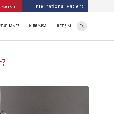
International Patient
ONUÇLARI
Hastane,
ÜTÜPHANESI
KURUMSAL
İLETIŞIM
doktor,
bölüm
ara...
r?