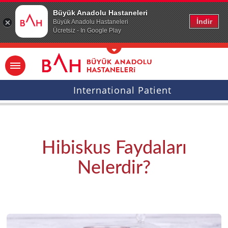
Ana icerige atla
Büyük Anadolu Hastaneleri
İndir
Büyük Anadolu Hastaneleri
Ücretsiz - In Google Play
International Patient
Hibiskus Faydaları
Nelerdir?