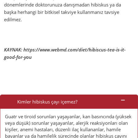
dönemlerinde doktorunuza danışmadan hibiskus ya da
başka herhangi bir bitkisel takviye kullanmanız tavsiye
edilmez.
KAYNAK: https://www.webmd.com/diet/hibiscus-tea-is-it-
good-for-you
Sık
Sorulan
Kimler hibiskus çayı içemez?
Sorular
Guatr ve tiroid sorunları yaşayanlar, kan basıncında (yüksek
veya düşük) sorunlar yaşayanlar, alerjik reaksiyonları olan
kişiler, anemi hastaları, düzenli ilaç kullananlar, hamile
bayanlar ya da hamilelik sürecinde olanlar hibiskus çayını