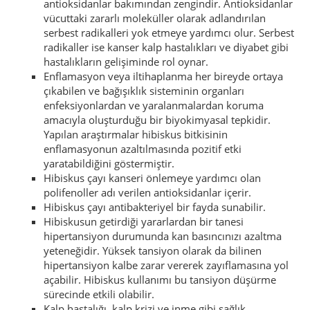
antioksidanlar bakımından zengindir. Antioksidanlar
vücuttaki zararlı moleküller olarak adlandırılan
serbest radikalleri yok etmeye yardımcı olur. Serbest
radikaller ise kanser kalp hastalıkları ve diyabet gibi
hastalıkların gelişiminde rol oynar.
Enflamasyon veya iltihaplanma her bireyde ortaya
çıkabilen ve bağışıklık sisteminin organları
enfeksiyonlardan ve yaralanmalardan koruma
amacıyla oluşturduğu bir biyokimyasal tepkidir.
Yapılan araştırmalar hibiskus bitkisinin
enflamasyonun azaltılmasında pozitif etki
yaratabildiğini göstermiştir.
Hibiskus çayı kanseri önlemeye yardımcı olan
polifenoller adı verilen antioksidanlar içerir.
Hibiskus çayı antibakteriyel bir fayda sunabilir.
Hibiskusun getirdiği yararlardan bir tanesi
hipertansiyon durumunda kan basıncınızı azaltma
yeteneğidir. Yüksek tansiyon olarak da bilinen
hipertansiyon kalbe zarar vererek zayıflamasına yol
açabilir. Hibiskus kullanımı bu tansiyon düşürme
sürecinde etkili olabilir.
Kalp hastalığı, kalp krizi ve inme gibi sağlık