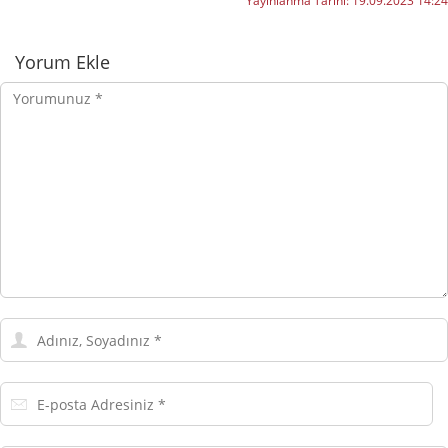
Yayınlanma Tarihi:
19.09.2023 14:24
Yorumlar
Yorum Ekle
Yorumunuz
Adınız,
Soyadınız
E-
posta
Adresiniz