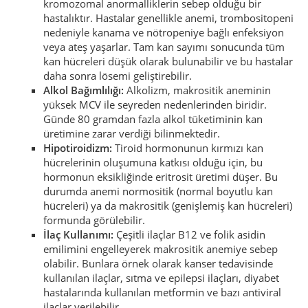
kromozomal anormalliklerin sebep olduğu bir
hastalıktır. Hastalar genellikle anemi, trombositopeni
nedeniyle kanama ve nötropeniye bağlı enfeksiyon
veya ateş yaşarlar. Tam kan sayımı sonucunda tüm
kan hücreleri düşük olarak bulunabilir ve bu hastalar
daha sonra lösemi geliştirebilir.
Alkol Bağımlılığı:
Alkolizm, makrositik aneminin
yüksek MCV ile seyreden nedenlerinden biridir.
Günde 80 gramdan fazla alkol tüketiminin kan
üretimine zarar verdiği bilinmektedir.
Hipotiroidizm:
Tiroid hormonunun kırmızı kan
hücrelerinin oluşumuna katkısı olduğu için, bu
hormonun eksikliğinde eritrosit üretimi düşer. Bu
durumda anemi normositik (normal boyutlu kan
hücreleri) ya da makrositik (genişlemiş kan hücreleri)
formunda görülebilir.
İlaç Kullanımı:
Çeşitli ilaçlar B12 ve folik asidin
emilimini engelleyerek makrositik anemiye sebep
olabilir. Bunlara örnek olarak kanser tedavisinde
kullanılan ilaçlar, sıtma ve epilepsi ilaçları, diyabet
hastalarında kullanılan metformin ve bazı antiviral
ilaçlar verilebilir.