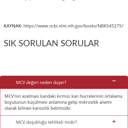
KAYNAK:
https://www.ncbi.nlm.nih.gov/books/NBK545275/
SIK SORULAN SORULAR
Sık
Sorulan
MCV değeri neden düşer?
Sorular
MCV'nin azalması kandaki kırmızı kan hücrelerinin ortalama
boyutunun küçülmesi anlamına gelip mikrositik anemi
olarak bilinen kansızlık belirtisidir.
MCV düşüklüğü tehlikeli midir?