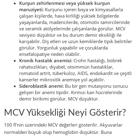
Kurşun zehirlenmesi veya yüksek kurşun
maruziyeti:
Kurşunu içeren boya ve kimyasallarla
çalışan kişilerde, hava kirliliği yüksek bölgelerde
yaşayanlarda, madencilerde, otomotiv tamircilerinde
ve seramik atölyelerinde çalışanlarda görülür. MCV
seviyesi düşüktür ve bu durum demir eksikliği ile
karışabilir. Diş etleri ve uzun kemiklerde tipik belirtiler
görülür. Yorgunluk yapabilir ve çocuklarda
ensefalopatiye neden olabilir.
Kronik hastalık anemisi:
Crohn hastalığı, böbrek
rahatsızlıkları, diyabet, otoimmün hastalıklar,
romatoid artrit, tüberküloz, AIDS, endokardit ve çeşitli
kanserler mikrositik anemiye yol açabilir.
Sideroblastik anemi:
Bu bir gen mutasyonu sonucu
gelişen bir anemi tipidir. Kırmızı kan hücrelerinde
demir birikimi görülür. MCV düşüktür.
MCV Yüksekliği Neyi Gösterir?
100 fl'nin üzerindeki MCV değerleri gösterilir. Akyuvarlar
normalden büyük olup hemoglobin düşüktür. Buna