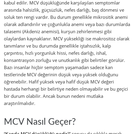
kabul edilir. MCV düşüklüğünde karşılaşılan semptomlar
arasında halsizlik, güçsüzlük, nefes darlığı, baş dönmesi ve
soluk ten rengi vardır. Bu durum genellikle mikrositik anemi
olarak adlandırılır ve çoğunlukla anemi veya bazı durumlarda
talasemi (Akdeniz anemisi), kurşun zehirlenmesi gibi
olaylardan kaynaklanır. MCV yüksekliği ise makrositoz olarak
tanımlanır ve bu durumda genellikle iştahsızlık, kalp
çarpıntısı, hızlı yorgunluk hissi, nefes darlığı, ishal,
konsantrasyon zorluğu ve unutkanlık gibi belirtiler görülür.
Bazı insanlar hiçbir semptom yaşamadan sadece kan
testlerinde MCV değerinin düşük veya yüksek olduğunu
öğrenebilir. Hafif yüksek veya hafif düşük MCV değeri
hastada herhangi bir belirtiye neden olmayabilir ve bu geçici
bir durum olabilir. Ancak bunun nedeni mutlaka
araştırılmalıdır.
MCV Nasıl Geçer?
“
Kanda MCV düşüklüğü nedir
?” sorusu da sıklıkla merak