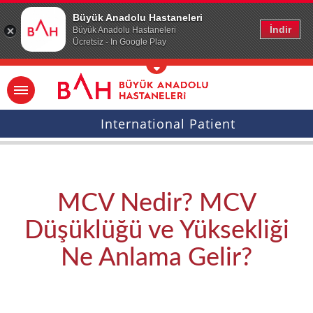
Ana icerige atla
Büyük Anadolu Hastaneleri
İndir
Büyük Anadolu Hastaneleri
Ücretsiz - In Google Play
International Patient
MCV Nedir? MCV
Düşüklüğü ve Yüksekliği
Ne Anlama Gelir?