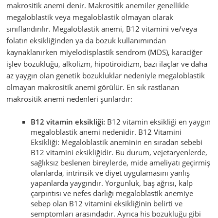
makrositik anemi denir. Makrositik anemiler genellikle
megaloblastik veya megaloblastik olmayan olarak
sınıflandırılır. Megaloblastik anemi, B12 vitamini ve/veya
folatın eksikliğinden ya da bozuk kullanımından
kaynaklanırken miyelodisplastik sendrom (MDS), karaciğer
işlev bozukluğu, alkolizm, hipotiroidizm, bazı ilaçlar ve daha
az yaygın olan genetik bozukluklar nedeniyle megaloblastik
olmayan makrositik anemi görülür. En sık rastlanan
makrositik anemi nedenleri şunlardır:
B12 vitamin eksikliği:
B12 vitamin eksikliği en yaygın
megaloblastik anemi nedenidir. B12 Vitamini
Eksikliği: Megaloblastik aneminin en sıradan sebebi
B12 vitamini eksikliğidir. Bu durum, vejetaryenlerde,
sağlıksız beslenen bireylerde, mide ameliyatı geçirmiş
olanlarda, intrinsik ve diyet uygulamasını yanlış
yapanlarda yaygındır. Yorgunluk, baş ağrısı, kalp
çarpıntısı ve nefes darlığı megaloblastik anemiye
sebep olan B12 vitamini eksikliğinin belirti ve
semptomları arasındadır. Ayrıca his bozukluğu gibi