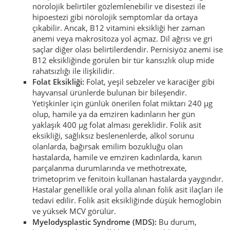
nörolojik belirtiler gözlemlenebilir ve disestezi ile
hipoestezi gibi nörolojik semptomlar da ortaya
çıkabilir. Ancak, B12 vitamini eksikliği her zaman
anemi veya makrositoza yol açmaz. Dil ağrısı ve gri
saçlar diğer olası belirtilerdendir. Pernisiyöz anemi ise
B12 eksikliğinde görülen bir tür kansızlık olup mide
rahatsızlığı ile ilişkilidir.
Folat Eksikliği:
Folat, yeşil sebzeler ve karaciğer gibi
hayvansal ürünlerde bulunan bir bileşendir.
Yetişkinler için günlük önerilen folat miktarı 240 μg
olup, hamile ya da emziren kadınların her gün
yaklaşık 400 μg folat alması gereklidir. Folik asit
eksikliği, sağlıksız beslenenlerde, alkol sorunu
olanlarda, bağırsak emilim bozukluğu olan
hastalarda, hamile ve emziren kadınlarda, kanın
parçalanma durumlarında ve methotrexate,
trimetoprim ve fenitoin kullanan hastalarda yaygındır.
Hastalar genellikle oral yolla alınan folik asit ilaçları ile
tedavi edilir. Folik asit eksikliğinde düşük hemoglobin
ve yüksek MCV görülür.
Myelodysplastic Syndrome (MDS):
Bu durum,