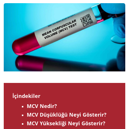
2023
İçindekiler
MCV Nedir?
MCV Düşüklüğü Neyi Gösterir?
MCV Yüksekliği Neyi Gösterir?