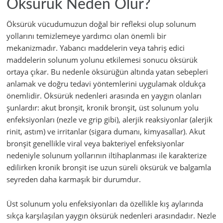
Öksürük Neden Olur?
Öksürük vücudumuzun doğal bir refleksi olup solunum
yollarını temizlemeye yardımcı olan önemli bir
mekanizmadır. Yabancı maddelerin veya tahriş edici
maddelerin solunum yolunu etkilemesi sonucu öksürük
ortaya çıkar. Bu nedenle öksürüğün altında yatan sebepleri
anlamak ve doğru tedavi yöntemlerini uygulamak oldukça
önemlidir. Öksürük nedenleri arasında en yaygın olanları
şunlardır: akut bronşit, kronik bronşit, üst solunum yolu
enfeksiyonları (nezle ve grip gibi), alerjik reaksiyonlar (alerjik
rinit, astım) ve irritanlar (sigara dumanı, kimyasallar). Akut
bronşit genellikle viral veya bakteriyel enfeksiyonlar
nedeniyle solunum yollarının iltihaplanması ile karakterize
edilirken kronik bronşit ise uzun süreli öksürük ve balgamla
seyreden daha karmaşık bir durumdur.
Üst solunum yolu enfeksiyonları da özellikle kış aylarında
sıkça karşılaşılan yaygın öksürük nedenleri arasındadır. Nezle