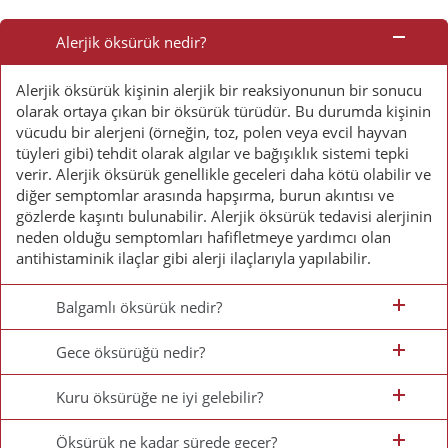
Sorulan
Alerjik öksürük nedir?
Sorular
Alerjik öksürük kişinin alerjik bir reaksiyonunun bir sonucu
olarak ortaya çıkan bir öksürük türüdür. Bu durumda kişinin
vücudu bir alerjeni (örneğin, toz, polen veya evcil hayvan
tüyleri gibi) tehdit olarak algılar ve bağışıklık sistemi tepki
verir. Alerjik öksürük genellikle geceleri daha kötü olabilir ve
diğer semptomlar arasında hapşırma, burun akıntısı ve
gözlerde kaşıntı bulunabilir. Alerjik öksürük tedavisi alerjinin
neden olduğu semptomları hafifletmeye yardımcı olan
antihistaminik ilaçlar gibi alerji ilaçlarıyla yapılabilir.
Balgamlı öksürük nedir?
Gece öksürüğü nedir?
Kuru öksürüğe ne iyi gelebilir?
Öksürük ne kadar sürede geçer?