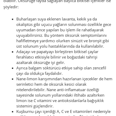
olabilir. Öksürüğe fayda sağlayan başlıca bitkisel içerikler ise
şöyledir:
Buharlaşan suya eklenen lavanta, kekik ya da
okaliptüs gibi uçucu yağların solunması özellikle gece
uyumadan önce yapılan bu işlem ile rahatlayarak
uyuyabilirsiniz. Bu yöntem öksürük semptomlarını
hafifletmeye yardımcı olurken sinüzit ve bronşit gibi
üst solunum yolu hastalıklarında da kullanılabilir.
Adaçayı ve papatyayı birleştiren bitkisel çaylar
ferahlatıcı etkisiyle bilinir ve boğazdaki tahrişi
azaltarak öksürüğe iyi gelir.
Ayrıca balgam söktürücü etkiye sahip olan zencefil
çayı da oldukça faydalıdır.
Nane-limon karışımından hazırlanan içecekler de hem
serinletici hem de öksürük kesici olarak
nitelendirilebilir. Nane anti-inflamatuar özelliği
sayesinde solunum yollarındaki iltihabı azaltırken
limon ise C vitamini ve antioksidanlarla bağışıklık
sistemini güçlendirir.
Kuşburnu çayı içerdiği A, C ve E vitaminleri nedeniyle