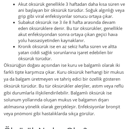
Akut öksürük genellikle 3 haftadan daha kısa süren ve
ani başlayan bir öksürük türüdür. Soğuk algınlığı veya
grip gibi viral enfeksiyonlar sonucu ortaya çıkar.
Subakut öksürük ise 3 ile 8 hafta arasında devam
eden öksürüklere denir. Bu tür öksürükler, genellikle
akut enfeksiyondan sonra ortaya çıkan geçici hava
yolu hassasiyetinden kaynaklanır.
Kronik öksürük ise en az sekiz hafta süren ve altta
yatan ciddi sağlık sorunlarına işaret edebilen bir
öksürük türüdür.
Öksürüğün doğası açısından ise kuru ve balgamlı olarak iki
farklı tipte karşımıza çıkar. Kuru öksürük herhangi bir mukus
ya da balgam üretmeyen ve tahriş edici bir özellik gösteren
öksürük türüdür. Bu tür öksürükler alerjiler, astım veya reflü
gibi durumlarla ilişkilendirilebilir. Balgamlı öksürük ise
solunum yollarında oluşan mukus ve balgamın dışarı
atılmasına yönelik olarak gerçekleşir. Enfeksiyonlar bronşit
veya pnömoni gibi hastalıklarda sıkça görülür.