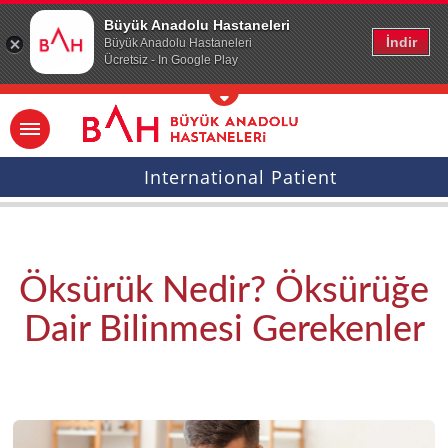
Ana icerige atla
Büyük Anadolu Hastaneleri
İndir
Büyük Anadolu Hastaneleri
Ücretsiz - In Google Play
International Patient
Öksürük Nedir? Öksürüğe
Dair Bilinmesi Gerekenler