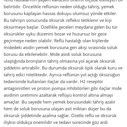
belirtidir. Öncelikle reflünün neden olduğu tahriş, yemek
borusunu kaplayan hassas dokuyu olumsuz yönde etkiler.
Bu tahrişin sonucunda öksürük refleksi tetiklenir ve kişi
öksürmeye başlar. Özellikle geceleri meydana gelen bu tür
öksürükler uyku düzenini bozar ve huzursuz bir gece
geçirmeye neden olabilir. Reflü hastalığı olan kişilerde
midedeki asidin yemek borusuna geri akışı sırasında soluk
borusu da etkilenebilir. Mide asidi soluk borusuna
ulaştığında bronşların tahriş olmasına yol açarak öksürük
şiddetini artırabilir. Bu durumda öksürük tipik olarak kuru ve
tahriş edici niteliktedir. Ayrıca reflünün yol açtığı öksürüğün
tedavisinde kullanılan ilaçlar da vardır. H2 reseptör
antagonistleri ve proton pompa inhibitörleri gibi ilaçlar mide
asidinin üretimini azaltarak reflüyü kontrol altına almayı
amaçlar. Bu sayede hem yemek borusundaki tahriş azalır
hem de soluk borusuna ulaşan asit miktarı düşer bu da
öksürük şiddetinde azalma sağlar. Özetle reflü ve öksürük
ilişkisi oldukça önemlidir ve tedavi sürecinde göz ardı