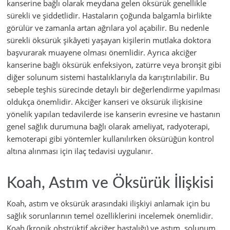
kanserine bağlı olarak meydana gelen öksürük genellikle
sürekli ve şiddetlidir. Hastaların çoğunda balgamla birlikte
görülür ve zamanla artan ağrılara yol açabilir. Bu nedenle
sürekli öksürük şikâyeti yaşayan kişilerin mutlaka doktora
başvurarak muayene olması önemlidir. Ayrıca akciğer
kanserine bağlı öksürük enfeksiyon, zatürre veya bronşit gibi
diğer solunum sistemi hastalıklarıyla da karıştırılabilir. Bu
sebeple teşhis sürecinde detaylı bir değerlendirme yapılması
oldukça önemlidir. Akciğer kanseri ve öksürük ilişkisine
yönelik yapılan tedavilerde ise kanserin evresine ve hastanın
genel sağlık durumuna bağlı olarak ameliyat, radyoterapi,
kemoterapi gibi yöntemler kullanılırken öksürüğün kontrol
altına alınması için ilaç tedavisi uygulanır.
Koah, Astım ve Öksürük İlişkisi
Koah, astım ve öksürük arasındaki ilişkiyi anlamak için bu
sağlık sorunlarının temel özelliklerini incelemek önemlidir.
Koah (kronik obstrüktif akciğer hastalığı) ve astım, solunum