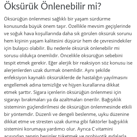
Öksürük Önlenebilir mi?
Öksürüğün önlenmesi sağlıklı bir yaşam sürdürme
konusunda büyük önem taşır. Özellikle mevsim geçişlerinde
ve soğuk hava koşullarında daha sık görülen öksürük sorunu
hem kişinin yaşam kalitesini düşürür hem de çevresindekiler
için bulaşıcı olabilir. Bu nedenle öksürük önlenebilir mi
sorusu oldukça önemlidir. Öncelikle öksürüğün sebebini
tespit etmek gerekir. Eğer alerjik bir reaksiyon söz konusu ise
alerjenlerden uzak durmak önemlidir. Aynı şekilde
enfeksiyon kaynaklı öksürüklerde de hastalığın yayılmasını
engellemek adına temizliğe ve hijyen kurallarına dikkat
etmek şarttır. Sigara içenlerin öksürüğün önlenmesi için
sigarayı bırakmaları ya da azaltmaları önerilir. Bağışıklık
sisteminin güçlendirilmesi de öksürüğün önlenmesinde etkili
bir yöntemdir. Düzenli ve dengeli beslenme, uyku düzenine
dikkat etme ve stresten uzak durma gibi faktörler bağışıklık
sistemini korumaya yardımcı olur. Ayrıca C vitamini
açısından zengin besinler tüketmek ve probiyotik gıdalarla