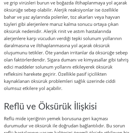
ve grip virüsleri burun ve boğazda iltihaplanmaya yol açarak
öksürüğe sebep olabilir. Alerjik reaksiyonlar ise özellikle
bahar ve yaz aylarında polenler, toz akarları veya hayvan
tüyleri gibi alerjenlere maruz kalma sonucu ortaya çıkan
öksürük nedenidir. Alerjik rinit ve astım hastalarında
alerjenlere karşı vücudun verdiği tepki solunum yollarının
daralmasına ve iltihaplanmasına yol açarak öksürük
oluşumunu tetikler. Öte yandan irritanlar da öksürüğe sebep
olan faktörlerdendir. Sigara dumanı ve kimyasallar gibi tahriş
edici maddeler solunum yollarını etkileyerek öksürük
refleksini harekete geçirir. Özellikle pasif içicilikten
kaynaklanan öksürük problemleri sağlık üzerinde ciddi
olumsuz etkilere yol açabilir.
Reflü ve Öksürük İlişkisi
Reflü mide içeriğinin yemek borusuna geri kaçması
durumudur ve öksürük ile doğrudan bağlantılıdır. Bu sorun
reflü hastalarının yaşam kalitesini önemli ölçüde etkileyen bir