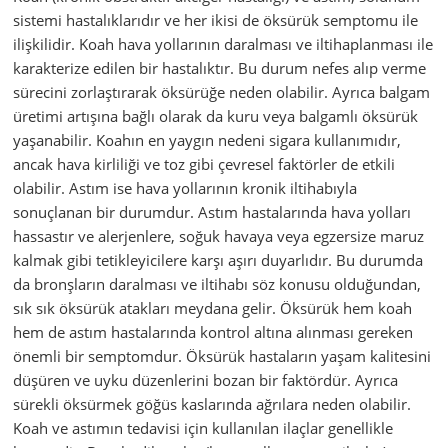
sistemi hastalıklarıdır ve her ikisi de öksürük semptomu ile
ilişkilidir. Koah hava yollarının daralması ve iltihaplanması ile
karakterize edilen bir hastalıktır. Bu durum nefes alıp verme
sürecini zorlaştırarak öksürüğe neden olabilir. Ayrıca balgam
üretimi artışına bağlı olarak da kuru veya balgamlı öksürük
yaşanabilir. Koahın en yaygın nedeni sigara kullanımıdır,
ancak hava kirliliği ve toz gibi çevresel faktörler de etkili
olabilir. Astım ise hava yollarının kronik iltihabıyla
sonuçlanan bir durumdur. Astım hastalarında hava yolları
hassastır ve alerjenlere, soğuk havaya veya egzersize maruz
kalmak gibi tetikleyicilere karşı aşırı duyarlıdır. Bu durumda
da bronşların daralması ve iltihabı söz konusu olduğundan,
sık sık öksürük atakları meydana gelir. Öksürük hem koah
hem de astım hastalarında kontrol altına alınması gereken
önemli bir semptomdur. Öksürük hastaların yaşam kalitesini
düşüren ve uyku düzenlerini bozan bir faktördür. Ayrıca
sürekli öksürmek göğüs kaslarında ağrılara neden olabilir.
Koah ve astımın tedavisi için kullanılan ilaçlar genellikle