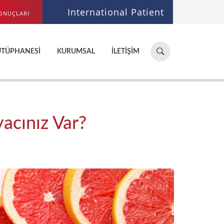
International Patient
ONUÇLARI
Hastane,
ÜTÜPHANESI
KURUMSAL
İLETIŞIM
doktor,
bölüm
ara...
acınız Var?