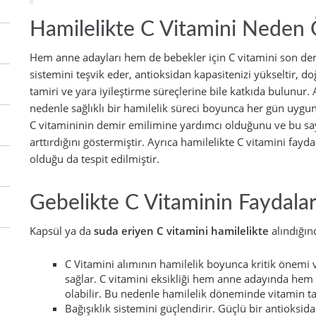
Hamilelikte C Vitamini Neden 
Hem anne adayları hem de bebekler için C vitamini son dere
sistemini teşvik eder, antioksidan kapasitenizi yükseltir, 
tamiri ve yara iyileştirme süreçlerine bile katkıda bulunu
nedenle sağlıklı bir hamilelik süreci boyunca her gün uygun
C vitamininin demir emilimine yardımcı olduğunu ve bu saye
arttırdığını göstermiştir. Ayrıca hamilelikte C vitamini fayd
olduğu da tespit edilmiştir.
Gebelikte C Vitaminin Faydalar
Kapsül ya da
suda eriyen C vitamini hamilelikte
alındığın
C Vitamini alımının hamilelik boyunca kritik önemi v
sağlar. C vitamini eksikliği hem anne adayında he
olabilir. Bu nedenle hamilelik döneminde vitamin tak
Bağışıklık sistemini güçlendirir. Güçlü bir antioksida