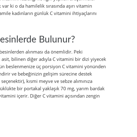
var ki o da hamilelik sırasında aşırı vitamin
amile kadınların günlük C vitamini ihtiyaçlarını
Besinlerde Bulunur?
besinlerden alınması da önemlidir. Peki
sit, bilinen diğer adıyla C vitamini bir dizi yiyecek
 gün beslenmenize üç porsiyon C vitamini yönünden
dirir ve bebeğinizin gelişim sürecine destek
ir seçenektir), kısmi meyve ve sebze alımınıza
yüklükte bir portakal yaklaşık 70 mg, yarım bardak
itamini içerir. Diğer C vitamini açısından zengin