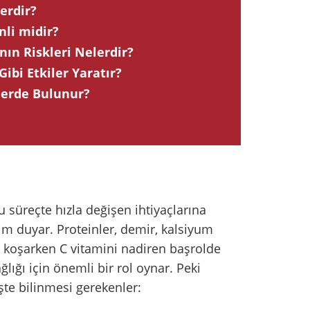
erdir?
li midir?
ın Riskleri Nelerdir?
ibi Etkiler Yaratır?
lerde Bulunur?
 süreçte hızla değişen ihtiyaçlarına
im duyar. Proteinler, demir, kalsiyum
n koşarken C vitamini nadiren başrolde
ğlığı için önemli bir rol oynar. Peki
şte bilinmesi gerekenler: