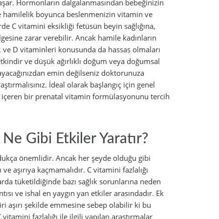
aşar. Hormonların dalgalanmasından bebeğinizin
e hamilelik boyunca beslenmenizin vitamin ve
e C vitamini eksikliği fetüsün beyin sağlığına,
esine zarar verebilir. Ancak hamile kadınların
12 ve D vitaminleri konusunda da hassas olmaları
etkindir ve düşük ağırlıklı doğum veya doğumsal
almayacağınızdan emin değilseniz doktorunuza
ştırmalısınız. İdeal olarak başlangıç için genel
i içeren bir prenatal vitamin formülasyonunu tercih
 Ne Gibi Etkiler Yaratır?
dukça önemlidir. Ancak her şeyde olduğu gibi
ı ve aşırıya kaçmamalıdır. C vitamini fazlalığı
rda tüketildiğinde bazı sağlık sorunlarına neden
ntısı ve ishal en yaygın yan etkiler arasındadır. Ek
i aşırı şekilde emmesine sebep olabilir ki bu
itamini fazlalığı ile ilgili yapılan araştırmalar