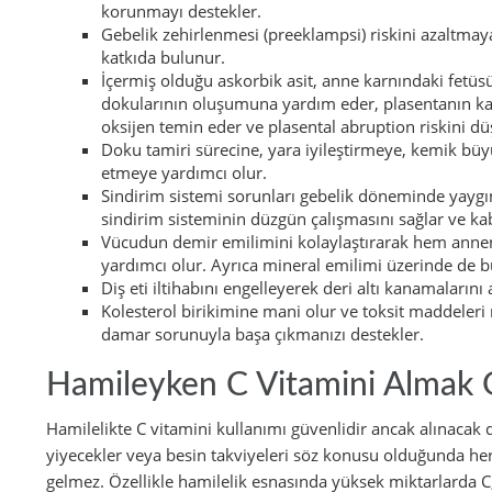
korunmayı destekler.
Gebelik zehirlenmesi (preeklampsi) riskini azaltma
katkıda bulunur.
İçermiş olduğu askorbik asit, anne karnındaki fetüsü
dokularının oluşumuna yardım eder, plasentanın kan
oksijen temin eder ve plasental abruption riskini dü
Doku tamiri sürecine, yara iyileştirmeye, kemik büy
etmeye yardımcı olur.
Sindirim sistemi sorunları gebelik döneminde yaygın
sindirim sisteminin düzgün çalışmasını sağlar ve kabı
Vücudun demir emilimini kolaylaştırarak hem ann
yardımcı olur. Ayrıca mineral emilimi üzerinde de 
Diş eti iltihabını engelleyerek deri altı kanamalarını
Kolesterol birikimine mani olur ve toksit maddeleri n
damar sorunuyla başa çıkmanızı destekler.
Hamileyken C Vitamini Almak G
Hamilelikte C vitamini kullanımı güvenlidir ancak alınacak 
yiyecekler veya besin takviyeleri söz konusu olduğunda he
gelmez. Özellikle hamilelik esnasında yüksek miktarlarda C