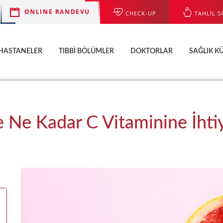
ONLINE RANDEVU
CHECK-UP
TAHLİL S
HASTANELER
TIBBI BÖLÜMLER
DOKTORLAR
SAĞLIK K
e Ne Kadar C Vitaminine İhtiy