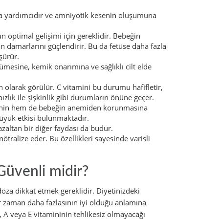
ya yardımcıdır ve amniyotik kesenin oluşumuna
n optimal gelişimi için gereklidir. Bebeğin
 damarlarını güçlendirir. Bu da fetüse daha fazla
şürür.
ümesine, kemik onarımına ve sağlıklı cilt elde
 olarak görülür. C vitamini bu durumu hafifletir,
zlık ile şişkinlik gibi durumların önüne geçer.
enin hem de bebeğin anemiden korunmasına
büyük etkisi bulunmaktadır.
 azaltan bir diğer faydası da budur.
ötralize eder. Bu özellikleri sayesinde varisli
üvenli midir?
doza dikkat etmek gereklidir. Diyetinizdeki
r zaman daha fazlasının iyi olduğu anlamına
, A veya E vitamininin tehlikesiz olmayacağı