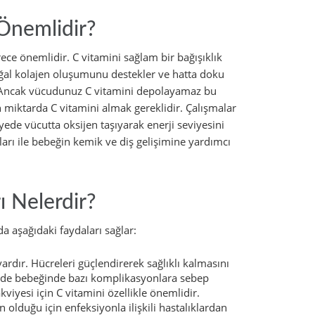
Önemlidir?
ce önemlidir. C vitamini sağlam bir bağışıklık
doğal kolajen oluşumunu destekler ve hatta doku
r. Ancak vücudunuz C vitamini depolayamaz bu
 miktarda C vitamini almak gereklidir. Çalışmalar
de vücutta oksijen taşıyarak enerji seviyesini
aları ile bebeğin kemik ve diş gelişimine yardımcı
ı Nelerdir?
da aşağıdaki faydaları sağlar:
ardır. Hücreleri güçlendirerek sağlıklı kalmasını
m de bebeğinde bazı komplikasyonlara sebep
viyesi için C vitamini özellikle önemlidir.
n olduğu için enfeksiyonla ilişkili hastalıklardan