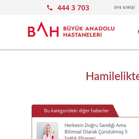
Ana icerige atla
444 3 703
ÜYE GIRIŞI
Hamilelikt
Bu kategorideki diğer haberler
Herkesin Doğru Sandığı Ama
Bilimsel Olarak Çürütülmüş 5
Sağlık Efsanesi