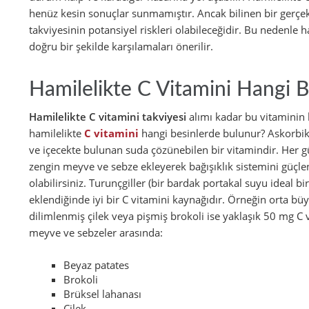
henüz kesin sonuçlar sunmamıştır. Ancak bilinen bir gerçek 
takviyesinin potansiyel riskleri olabileceğidir. Bu nedenle h
doğru bir şekilde karşılamaları önerilir.
Hamilelikte C Vitamini Hangi 
Hamilelikte C vitamini takviyesi
alımı kadar bu vitaminin 
hamilelikte
C vitamini
hangi besinlerde bulunur? Askorbik a
ve içecekte bulunan suda çözünebilen bir vitamindir. Her
zengin meyve ve sebze ekleyerek bağışıklık sistemini güçlen
olabilirsiniz. Turunçgiller (bir bardak portakal suyu ideal b
eklendiğinde iyi bir C vitamini kaynağıdır. Örneğin orta bü
dilimlenmiş çilek veya pişmiş brokoli ise yaklaşık 50 mg C v
meyve ve sebzeler arasında:
Beyaz patates
Brokoli
Brüksel lahanası
Çilek