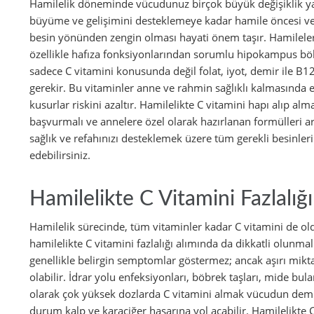
Hamilelik döneminde vücudunuz birçok büyük değişiklik y
büyüme ve gelişimini desteklemeye kadar hamile öncesi v
besin yönünden zengin olması hayati önem taşır. Hamilelerd
özellikle hafıza fonksiyonlarından sorumlu hipokampus bölg
sadece C vitamini konusunda değil folat, iyot, demir ile B
gerekir. Bu vitaminler anne ve rahmin sağlıklı kalmasında 
kusurlar riskini azaltır. Hamilelikte C vitamini hapı alıp 
başvurmalı ve annelere özel olarak hazırlanan formülleri ara
sağlık ve refahınızı desteklemek üzere tüm gerekli besinler
edebilirsiniz.
Hamilelikte C Vitamini Fazlalığı
Hamilelik sürecinde, tüm vitaminler kadar C vitamini de ol
hamilelikte C vitamini fazlalığı alımında da dikkatli olunmal
genellikle belirgin semptomlar göstermez; ancak aşırı mikta
olabilir. İdrar yolu enfeksiyonları, böbrek taşları, mide bula
olarak çok yüksek dozlarda C vitamini almak vücudun demir
durum kalp ve karaciğer hasarına yol açabilir. Hamilelikte C v