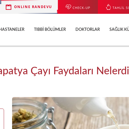
ONLINE RANDEVU
CHECK-UP
TAHLİL S
HASTANELER
TIBBI BÖLÜMLER
DOKTORLAR
SAĞLIK K
apatya Çayı Faydaları Nelerdi