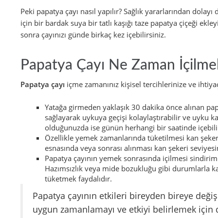
Peki papatya çayı nasıl yapılır? Sağlık yararlarından dolayı
için bir bardak suya bir tatlı kaşığı taze papatya çiçeği e
sonra çayınızı günde birkaç kez içebilirsiniz.
Papatya Çayı Ne Zaman İçilmel
Papatya çayı
içme zamanınız kişisel tercihlerinize ve ihtiyaç
Yatağa girmeden yaklaşık 30 dakika önce alınan papat
sağlayarak uykuya geçişi kolaylaştırabilir ve uyku kali
olduğunuzda ise günün herhangi bir saatinde içebilir
Özellikle yemek zamanlarında tüketilmesi kan şeker
esnasında veya sonrası alınması kan şekeri seviyesi
Papatya çayının yemek sonrasında içilmesi sindirim 
Hazımsızlık veya mide bozukluğu gibi durumlarla ka
tüketmek faydalıdır.
Papatya çayının etkileri bireyden bireye değiş
uygun zamanlamayı ve etkiyi belirlemek için