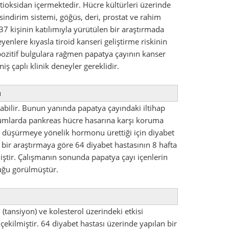
tioksidan içermektedir. Hücre kültürleri üzerinde
 sindirim sistemi, göğüs, deri, prostat ve rahim
537 kişinin katılımıyla yürütülen bir araştırmada
yenlere kıyasla tiroid kanseri geliştirme riskinin
pozitif bulgulara rağmen papatya çayının kanser
ş çaplı klinik deneyler gereklidir.
ı
bilir. Bunun yanında papatya çayındaki iltihap
durumlarda pankreas hücre hasarına karşı koruma
ini düşürmeye yönelik hormonu ürettiği için diyabet
n bir araştırmaya göre 64 diyabet hastasının 8 hafta
iştir. Çalışmanın sonunda papatya çayı içenlerin
duğu görülmüştür.
 (tansiyon) ve kolesterol üzerindeki etkisi
çekilmiştir. 64 diyabet hastası üzerinde yapılan bir