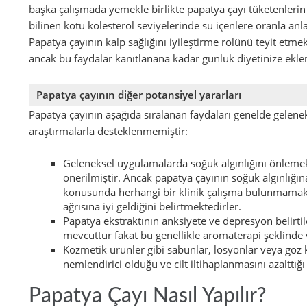
başka çalışmada yemekle birlikte papatya çayı tüketenlerin to
bilinen kötü kolesterol seviyelerinde su içenlere oranla a
Papatya çayının kalp sağlığını iyileştirme rolünü teyit etm
ancak bu faydalar kanıtlanana kadar günlük diyetinize ekle
Papatya çayının diğer potansiyel yararları
Papatya çayının aşağıda sıralanan faydaları genelde gelen
araştırmalarla desteklenmemiştir:
Geleneksel uygulamalarda soğuk algınlığını önleme
önerilmiştir. Ancak papatya çayının soğuk algınlığı
konusunda herhangi bir klinik çalışma bulunmamakta
ağrısına iyi geldiğini belirtmektedirler.
Papatya ekstraktının anksiyete ve depresyon belirti
mevcuttur fakat bu genellikle aromaterapi şeklinde 
Kozmetik ürünler gibi sabunlar, losyonlar veya göz k
nemlendirici olduğu ve cilt iltihaplanmasını azalttığı v
Papatya Çayı Nasıl Yapılır?