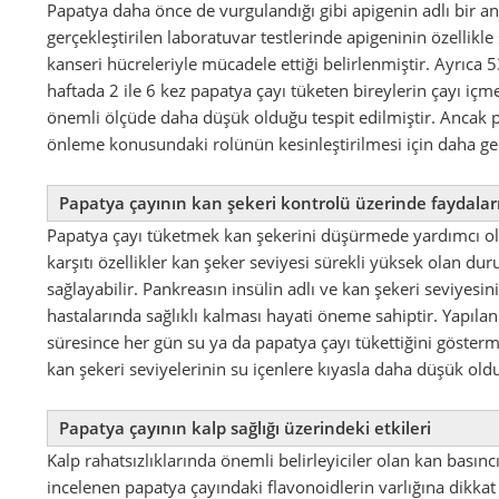
Papatya daha önce de vurgulandığı gibi apigenin adlı bir an
gerçekleştirilen laboratuvar testlerinde apigeninin özellikle
kanseri hücreleriyle mücadele ettiği belirlenmiştir. Ayrıca 
haftada 2 ile 6 kez papatya çayı tüketen bireylerin çayı içme
önemli ölçüde daha düşük olduğu tespit edilmiştir. Ancak 
önleme konusundaki rolünün kesinleştirilmesi için daha geni
Papatya çayının kan şekeri kontrolü üzerinde faydalar
Papatya çayı tüketmek kan şekerini düşürmede yardımcı ola
karşıtı özellikler kan şeker seviyesi sürekli yüksek olan 
sağlayabilir. Pankreasın insülin adlı ve kan şekeri seviyes
hastalarında sağlıklı kalması hayati öneme sahiptir. Yapıla
süresince her gün su ya da papatya çayı tükettiğini gösterm
kan şekeri seviyelerinin su içenlere kıyasla daha düşük ol
Papatya çayının kalp sağlığı üzerindeki etkileri
Kalp rahatsızlıklarında önemli belirleyiciler olan kan basıncı
incelenen papatya çayındaki flavonoidlerin varlığına dikkat 