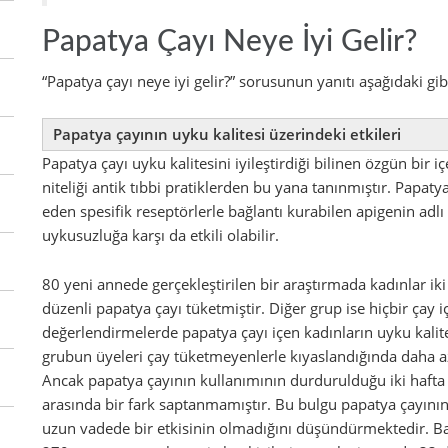
Papatya Çayı Neye İyi Gelir?
“Papatya çayı neye iyi gelir?” sorusunun yanıtı aşağıdaki gib
Papatya çayının uyku kalitesi üzerindeki etkileri
Papatya çayı uyku kalitesini iyileştirdiği bilinen özgün bir i
niteliği antik tıbbi pratiklerden bu yana tanınmıştır. Papaty
eden spesifik reseptörlerle bağlantı kurabilen apigenin adlı
uykusuzluğa karşı da etkili olabilir.
80 yeni annede gerçekleştirilen bir araştırmada kadınlar ik
düzenli papatya çayı tüketmiştir. Diğer grup ise hiçbir çay
değerlendirmelerde papatya çayı içen kadınların uyku kalite
grubun üyeleri çay tüketmeyenlerle kıyaslandığında daha a
Ancak papatya çayının kullanımının durdurulduğu iki hafta
arasında bir fark saptanmamıştır. Bu bulgu papatya çayının s
uzun vadede bir etkisinin olmadığını düşündürmektedir. Ba