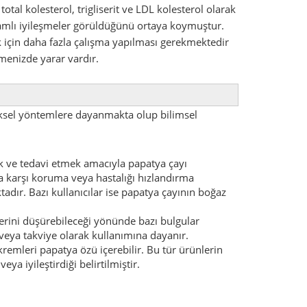
tal kolesterol, trigliserit ve LDL kolesterol olarak
nlamlı iyileşmeler görüldüğünü ortaya koymuştur.
ek için daha fazla çalışma yapılması gerekmektedir
menizde yarar vardır.
eksel yöntemlere dayanmakta olup bilimsel
k ve tedavi etmek amacıyla papatya çayı
na karşı koruma veya hastalığı hızlandırma
dır. Bazı kullanıcılar ise papatya çayının boğaz
lerini düşürebileceği yönünde bazı bulgular
veya takviye olarak kullanımına dayanır.
remleri papatya özü içerebilir. Bu tür ürünlerin
eya iyileştirdiği belirtilmiştir.