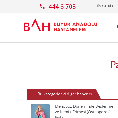
Ana icerige atla
444 3 703
ÜYE GIRIŞI
P
Bu kategorideki diğer haberler
Menopoz Döneminde Beslenme
ve Kemik Erimesi (Osteoporoz)
Riski