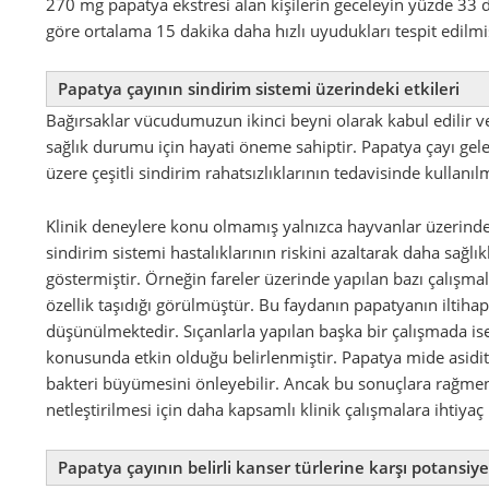
270 mg papatya ekstresi alan kişilerin geceleyin yüzde 33 
göre ortalama 15 dakika daha hızlı uyudukları tespit edilmiş
Papatya çayının sindirim sistemi üzerindeki etkileri
Bağırsaklar vücudumuzun ikinci beyni olarak kabul edilir v
sağlık durumu için hayati öneme sahiptir. Papatya çayı gel
üzere çeşitli sindirim rahatsızlıklarının tedavisinde kullanılm
Klinik deneylere konu olmamış yalnızca hayvanlar üzerinde g
sindirim sistemi hastalıklarının riskini azaltarak daha sağlı
göstermiştir. Örneğin fareler üzerinde yapılan bazı çalışma
özellik taşıdığı görülmüştür. Bu faydanın papatyanın iltihap
düşünülmektedir. Sıçanlarla yapılan başka bir çalışmada is
konusunda etkin olduğu belirlenmiştir. Papatya mide asid
bakteri büyümesini önleyebilir. Ancak bu sonuçlara rağmen
netleştirilmesi için daha kapsamlı klinik çalışmalara ihtiya
Papatya çayının belirli kanser türlerine karşı potansi