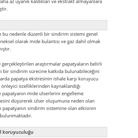
daha az uyanık kaldıkları ve ekstrakt almayanlara
tir.
e bu nedenle düzenli bir sindirim sistemi genel
eneksel olarak mide bulantısı ve gaz dahil olmak
ıştır.
erçekleştirilen araştırmalar papatyaların belirli
klı bir sindirim sürecine katkıda bulunabileceğini
larda papatya ekstresinin ishale karşı koruyucu
 önleyici özelliklerinden kaynaklandığı
e papatyanın mide ülserlerini engelleme
itesini düşürerek ülser oluşumuna neden olan
 papatyanın sindirim sistemine olan etkisinin
ç bulunmaktadır.
yel koruyuculuğu