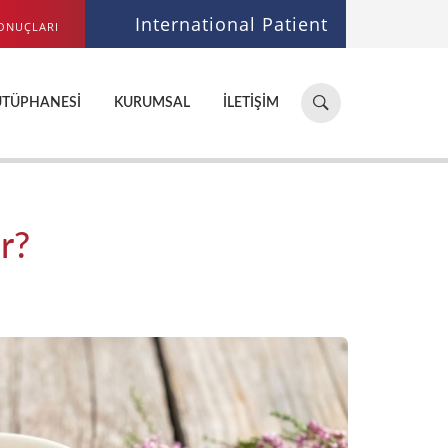
International Patient
ONUÇLARI
Hastane,
ÜTÜPHANESI
KURUMSAL
İLETIŞIM
doktor,
bölüm
ara...
r?