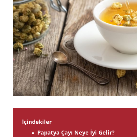
İçindekiler
Papatya Çayı Neye İyi Gelir?