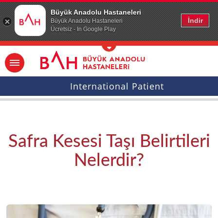
Ana icerige atla
Büyük Anadolu Hastaneleri
İndir
Büyük Anadolu Hastaneleri
Ücretsiz - In Google Play
International Patient
Safra Kesesi Taşı Belirtileri
Nelerdir?