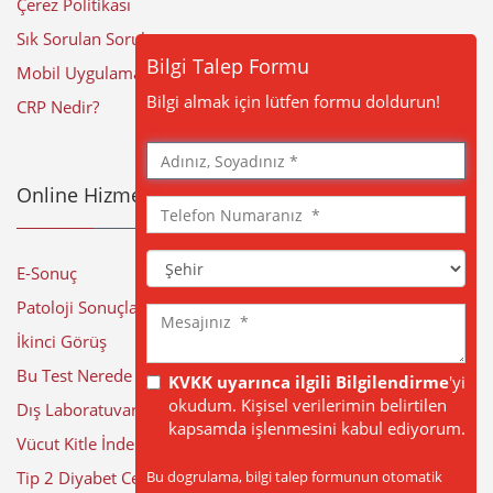
Çerez Politikası
Sık Sorulan Sorular
Bilgi Talep Formu
Mobil Uygulama
Bilgi almak için lütfen formu doldurun!
CRP Nedir?
Adınız,
Soyadınız
Online Hizmetler
Telefon
Numaranız
Şehir
E-Sonuç
Patoloji Sonuçları
Mesajınız
İkinci Görüş
Bu Test Nerede Yapılıyor?
KVKK uyarınca ilgili Bilgilendirme
'yi
okudum. Kişisel verilerimin belirtilen
Dış Laboratuvar Sonuçları
kapsamda işlenmesini kabul ediyorum.
Vücut Kitle İndeksi Hesaplama
Bu dogrulama, bilgi talep formunun otomatik
Tip 2 Diyabet Cerrahisi