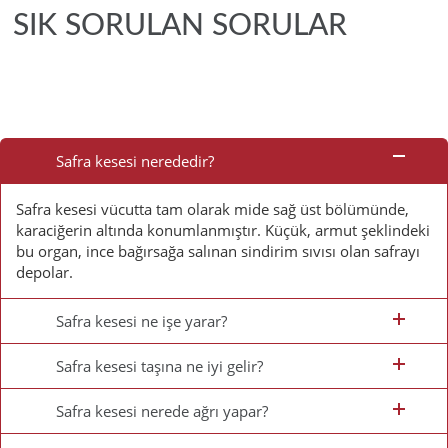
SIK SORULAN SORULAR
Sık
Sorulan
Safra kesesi nerededir?
Sorular
Safra kesesi vücutta tam olarak mide sağ üst bölümünde,
karaciğerin altında konumlanmıştır. Küçük, armut şeklindeki
bu organ, ince bağırsağa salınan sindirim sıvısı olan safrayı
depolar.
Safra kesesi ne işe yarar?
Safra kesesi taşına ne iyi gelir?
Safra kesesi nerede ağrı yapar?