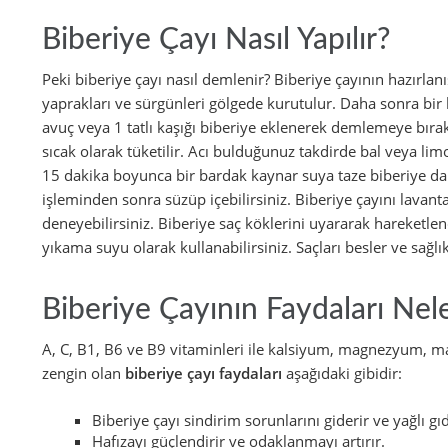
Biberiye Çayı Nasıl Yapılır?
Peki biberiye çayı nasıl demlenir? Biberiye çayının hazırla
yaprakları ve sürgünleri gölgede kurutulur. Daha sonra bir b
avuç veya 1 tatlı kaşığı biberiye eklenerek demlemeye bırak
sıcak olarak tüketilir. Acı bulduğunuz takdirde bal veya limo
15 dakika boyunca bir bardak kaynar suya taze biberiye
işleminden sonra süzüp içebilirsiniz. Biberiye çayını lavant
deneyebilirsiniz. Biberiye saç köklerini uyararak hareketlen
yıkama suyu olarak kullanabilirsiniz. Saçları besler ve sağlı
Biberiye Çayının Faydaları Nele
A, C, B1, B6 ve B9 vitaminleri ile kalsiyum, magnezyum, 
zengin olan
biberiye çayı faydaları
aşağıdaki gibidir:
Biberiye çayı sindirim sorunlarını giderir ve yağlı gıd
Hafızayı güçlendirir ve odaklanmayı artırır.