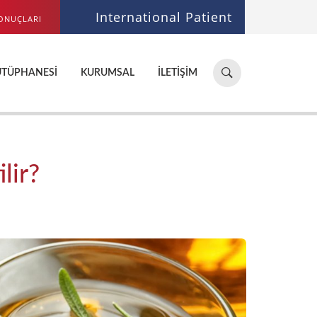
International Patient
ONUÇLARI
Hastane,
ÜTÜPHANESI
KURUMSAL
İLETIŞIM
doktor,
bölüm
ara...
lir?