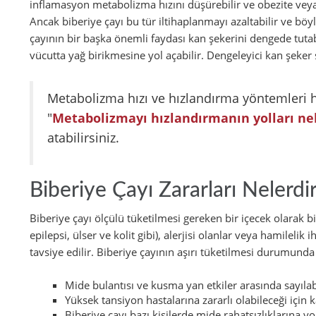
inflamasyon metabolizma hızını düşürebilir ve obezite veya 
Ancak biberiye çayı bu tür iltihaplanmayı azaltabilir ve böy
çayının bir başka önemli faydası kan şekerini dengede tutab
vücutta yağ birikmesine yol açabilir. Dengeleyici kan şeker 
Metabolizma hızı ve hızlandırma yöntemleri ha
"
Metabolizmayı hızlandırmanın yolları ne
atabilirsiniz.
Biberiye Çayı Zararları Nelerdi
Biberiye çayı ölçülü tüketilmesi gereken bir içecek olarak bili
epilepsi, ülser ve kolit gibi), alerjisi olanlar veya hamilel
tavsiye edilir. Biberiye çayının aşırı tüketilmesi durumunda
Mide bulantısı ve kusma yan etkiler arasında sayılabi
Yüksek tansiyon hastalarına zararlı olabileceği için ka
Biberiye çayı bazı kişilerde mide rahatsızlıklarına yo