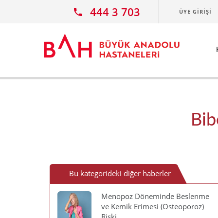
Ana icerige atla
444 3 703
ÜYE GIRIŞI
Bib
Bu kategorideki diğer haberler
Menopoz Döneminde Beslenme
ve Kemik Erimesi (Osteoporoz)
Riski