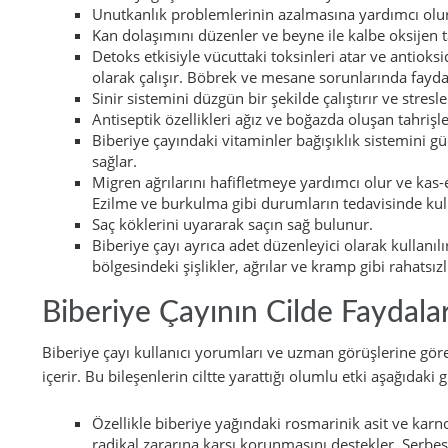
Unutkanlık problemlerinin azalmasına yardımcı olur ve 
Kan dolaşımını düzenler ve beyne ile kalbe oksijen 
Detoks etkisiyle vücuttaki toksinleri atar ve antioksi
olarak çalışır. Böbrek ve mesane sorunlarında faydal
Sinir sistemini düzgün bir şekilde çalıştırır ve stresl
Antiseptik özellikleri ağız ve boğazda oluşan tahrişl
Biberiye çayındaki vitaminler bağışıklık sistemini g
sağlar.
Migren ağrılarını hafifletmeye yardımcı olur ve kas-ek
Ezilme ve burkulma gibi durumların tedavisinde kull
Saç köklerini uyararak saçın sağ bulunur.
Biberiye çayı ayrıca adet düzenleyici olarak kullanıl
bölgesindeki şişlikler, ağrılar ve kramp gibi rahatsızlı
Biberiye Çayının Cilde Faydalar
Biberiye çayı kullanıcı yorumları ve uzman görüşlerine göre 
içerir. Bu bileşenlerin ciltte yarattığı olumlu etki aşağıdaki g
Özellikle biberiye yağındaki rosmarinik asit ve karnoz
radikal zararına karşı korunmasını destekler. Serbest 