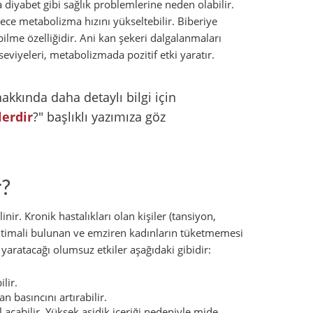
diyabet gibi sağlık problemlerine neden olabilir.
lece metabolizma hızını yükseltebilir. Biberiye
ilme özelliğidir. Ani kan şekeri dalgalanmaları
seviyeleri, metabolizmada pozitif etki yaratır.
kkında daha detaylı bilgi için
lerdir
?" başlıklı yazımıza göz
r?
nir. Kronik hastalıkları olan kişiler (tansiyon,
ik ihtimali bulunan ve emziren kadınların tüketmemesi
 yaratacağı olumsuz etkiler aşağıdaki gibidir:
lir.
n basıncını artırabilir.
l açabilir. Yüksek asidik içeriği nedeniyle mide