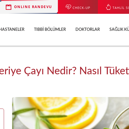
ONLINE RANDEVU
CHECK-UP
TAHLİL S
HASTANELER
TIBBI BÖLÜMLER
DOKTORLAR
SAĞLIK K
eriye Çayı Nedir? Nasıl Tüketi