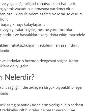
yaşa bağlı bilişsel rahatsızlıkları hafifletir.
taşıyarak vücudun ısınmasına yardımcı olur.
dan özellikleri ile ödem azaltıcı ve idrar söktürücü
ıdır.
e başa çıkmayı kolaylaştırır.
er veya yaraların iyileşmesine yardımcı olur.
üçlendirir ve hastalıklara karşı daha etkin mücadele
lem rahatsızlıklarının etkilerini en aza indirir.
anılır.
ır ve kadınların hormon dengesini sağlar. Karın
klara da iyi gelir.
ı Nelerdir?
cilt sağlığını destekleyen birçok biyoaktif bileşen
ibidir:
ik asit gibi antioksidanların varlığı cildin serbest
radikaller cilt hücrelerine hasar verebilir ve