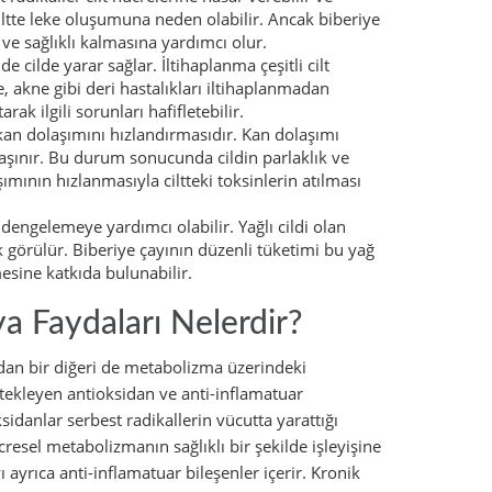
iltte leke oluşumuna neden olabilir. Ancak biberiye
 ve sağlıklı kalmasına yardımcı olur.
e cilde yarar sağlar. İltihaplanma çeşitli cilt
, akne gibi deri hastalıkları iltihaplanmadan
ak ilgili sorunları hafifletebilir.
se kan dolaşımını hızlandırmasıdır. Kan dolaşımı
 taşınır. Bu durum sonucunda cildin parlaklık ve
mının hızlanmasıyla ciltteki toksinlerin atılması
 dengelemeye yardımcı olabilir. Yağlı cildi olan
ık görülür. Biberiye çayının düzenli tüketimi bu yağ
esine katkıda bulunabilir.
a Faydaları Nelerdir?
ardan bir diğeri de metabolizma üzerindeki
stekleyen antioksidan ve anti-inflamatuar
sidanlar serbest radikallerin vücutta yarattığı
esel metabolizmanın sağlıklı bir şekilde işleyişine
ı ayrıca anti-inflamatuar bileşenler içerir. Kronik