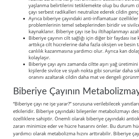
yaşlanma belirtilerini tetiklemekte olup bu durum c
çayı serbest radikalleri neutralize ederek cildin genç
Ayrıca biberiye çayındaki anti-inflamatuar özellikler d
problemlerinin temel sebeplerinden biridir ve sivilce
kaynaklanır. Biberiye çayı ise bu iltihaplanmayı azaltar
Biberiye çayının cilt sağlığı için diğer bir faydası i
arttıkça cilt hücrelerine daha fazla oksijen ve besin
canlılık kazanmasına yardımcı olur. Ayrıca kan dolaşı
kolaylaşır.
Biberiye çayı aynı zamanda ciltte aşırı yağ üretimini
kişilerde sivilce ve siyah nokta gibi sorunlar daha s
oranını azaltarak cildin daha mat ve dengeli görünm
Biberiye Çayının Metabolizmay
“Biberiye çayı ne işe yarar?” sorusuna verilebilecek yanıtl
etkileridir. Biberiye çayındaki bileşenler metabolizmayı de
özelliklere sahiptir. Önemli olarak biberiye çayındaki antiok
zararı minimize eder ve hücre hasarını önler. Bu durum hücr
yardımcı olarak metabolizma hızını arttırabilir. Biberiye çay