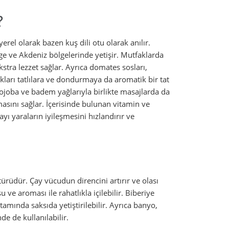
?
erel olarak bazen kuş dili otu olarak anılır.
Ege ve Akdeniz bölgelerinde yetişir. Mutfaklarda
kstra lezzet sağlar. Ayrıca domates sosları,
kları tatlılara ve dondurmaya da aromatik bir tat
 jojoba ve badem yağlarıyla birlikte masajlarda da
masını sağlar. İçerisinde bulunan vitamin ve
ı yaraların iyileşmesini hızlandırır ve
ürüdür. Çay vücudun direncini artırır ve olası
ve aroması ile rahatlıkla içilebilir. Biberiye
rtamında saksıda yetiştirilebilir. Ayrıca banyo,
e de kullanılabilir.