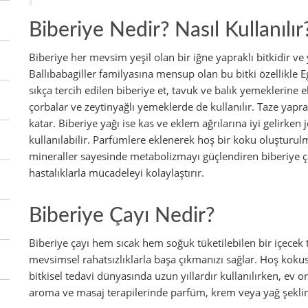
Biberiye Nedir? Nasıl Kullanılır
Biberiye her mevsim yeşil olan bir iğne yapraklı bitkidir ve y
Ballıbabagiller familyasına mensup olan bu bitki özellikle 
sıkça tercih edilen biberiye et, tavuk ve balık yemeklerine e
çorbalar ve zeytinyağlı yemeklerde de kullanılır. Taze yapra
katar. Biberiye yağı ise kas ve eklem ağrılarına iyi gelirken
kullanılabilir. Parfümlere eklenerek hoş bir koku oluşturul
mineraller sayesinde metabolizmayı güçlendiren biberiye çay
hastalıklarla mücadeleyi kolaylaştırır.
Biberiye Çayı Nedir?
Biberiye çayı hem sıcak hem soğuk tüketilebilen bir içecek t
mevsimsel rahatsızlıklarla başa çıkmanızı sağlar. Hoş kokusu 
bitkisel tedavi dünyasında uzun yıllardır kullanılırken, ev o
aroma ve masaj terapilerinde parfüm, krem veya yağ şeklind