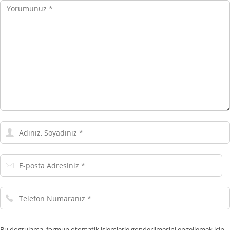
Yorumunuz
Adınız,
Soyadınız
E-
posta
Adresiniz
Telefon
Numaranız
Bu dogrulama, formun otomatik islemlerle gonderilmesini engellemek icin