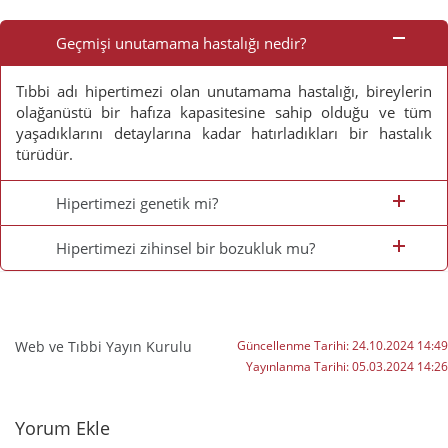
Sık
Sorulan
Geçmişi unutamama hastalığı nedir?
Sorular
Tıbbi adı hipertimezi olan unutamama hastalığı, bireylerin
olağanüstü bir hafıza kapasitesine sahip olduğu ve tüm
yaşadıklarını detaylarına kadar hatırladıkları bir hastalık
türüdür.
Hipertimezi genetik mi?
Hipertimezi zihinsel bir bozukluk mu?
Web ve Tıbbi Yayın Kurulu
Güncellenme Tarihi:
24.10.2024 14:49
Yayınlanma Tarihi:
05.03.2024 14:26
Yorumlar
Yorum Ekle