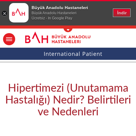
Ana icerige atla
Büyük Anadolu Hastaneleri
İndir
Büyük Anadolu Hastaneleri
Ücretsiz - In Google Play
International Patient
Hipertimezi (Unutamama
Hastalığı) Nedir? Belirtileri
ve Nedenleri