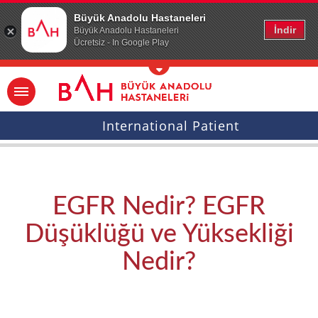
Ana icerige atla
Büyük Anadolu Hastaneleri
İndir
Büyük Anadolu Hastaneleri
Ücretsiz - In Google Play
International Patient
EGFR Nedir? EGFR
Düşüklüğü ve Yüksekliği
Nedir?