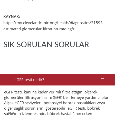
KAYNAK:
https://my.clevelandclinic.org/health/diagnostics/21593-
estimated-glomerular-filtration-rate-egfr
SIK SORULAN SORULAR
Sık
Sorulan
eGFR testi nedir?
Sorular
eGFR testi, kanı ne kadar verimli filtre ettiğini ölçerek
glomerüler filtrasyon hızını (GFR) belirlemeye yardımcı olur.
Alçak eGFR seviyeleri, potansiyel böbrek hastalıkları veya
diğer sağlık sorunlarını gösterebilir. eGFR testi, böbrek
sağlığının izlenmesinde, böbrek hastalığının erken