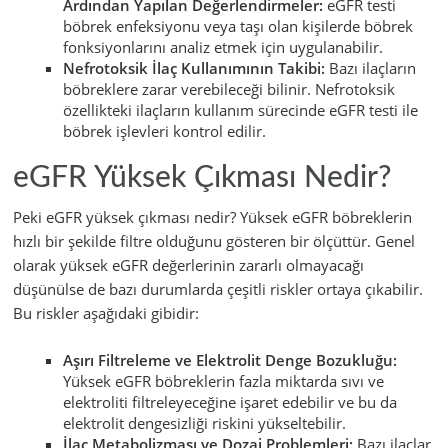
Ardından Yapılan Değerlendirmeler:
eGFR testi
böbrek enfeksiyonu veya taşı olan kişilerde böbrek
fonksiyonlarını analiz etmek için uygulanabilir.
Nefrotoksik İlaç Kullanımının Takibi:
Bazı ilaçların
böbreklere zarar verebileceği bilinir. Nefrotoksik
özellikteki ilaçların kullanım sürecinde eGFR testi ile
böbrek işlevleri kontrol edilir.
eGFR Yüksek Çıkması Nedir?
Peki eGFR yüksek çıkması nedir? Yüksek eGFR böbreklerin
hızlı bir şekilde filtre olduğunu gösteren bir ölçüttür. Genel
olarak yüksek eGFR değerlerinin zararlı olmayacağı
düşünülse de bazı durumlarda çeşitli riskler ortaya çıkabilir.
Bu riskler aşağıdaki gibidir:
Aşırı Filtreleme ve Elektrolit Denge Bozukluğu:
Yüksek eGFR böbreklerin fazla miktarda sıvı ve
elektroliti filtreleyeceğine işaret edebilir ve bu da
elektrolit dengesizliği riskini yükseltebilir.
İlaç Metabolizması ve Dozaj Problemleri:
Bazı ilaçlar