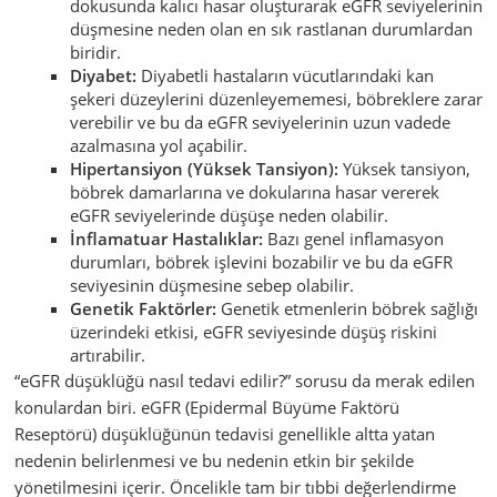
dokusunda kalıcı hasar oluşturarak eGFR seviyelerinin
düşmesine neden olan en sık rastlanan durumlardan
biridir.
Diyabet:
Diyabetli hastaların vücutlarındaki kan
şekeri düzeylerini düzenleyememesi, böbreklere zarar
verebilir ve bu da eGFR seviyelerinin uzun vadede
azalmasına yol açabilir.
Hipertansiyon (Yüksek Tansiyon):
Yüksek tansiyon,
böbrek damarlarına ve dokularına hasar vererek
eGFR seviyelerinde düşüşe neden olabilir.
İnflamatuar Hastalıklar:
Bazı genel inflamasyon
durumları, böbrek işlevini bozabilir ve bu da eGFR
seviyesinin düşmesine sebep olabilir.
Genetik Faktörler:
Genetik etmenlerin böbrek sağlığı
üzerindeki etkisi, eGFR seviyesinde düşüş riskini
artırabilir.
“eGFR düşüklüğü nasıl tedavi edilir?” sorusu da merak edilen
konulardan biri. eGFR (Epidermal Büyüme Faktörü
Reseptörü) düşüklüğünün tedavisi genellikle altta yatan
nedenin belirlenmesi ve bu nedenin etkin bir şekilde
yönetilmesini içerir. Öncelikle tam bir tıbbi değerlendirme