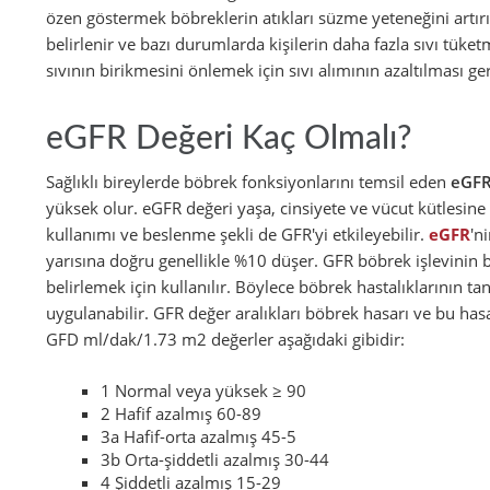
özen göstermek böbreklerin atıkları süzme yeteneğini artırı
belirlenir ve bazı durumlarda kişilerin daha fazla sıvı tüket
sıvının birikmesini önlemek için sıvı alımının azaltılması ger
eGFR Değeri Kaç Olmalı?
Sağlıklı bireylerde böbrek fonksiyonlarını temsil eden
eGFR
yüksek olur. eGFR değeri yaşa, cinsiyete ve vücut kütlesine b
kullanımı ve beslenme şekli de GFR'yi etkileyebilir.
eGFR
'n
yarısına doğru genellikle %10 düşer. GFR böbrek işlevinin b
belirlemek için kullanılır. Böylece böbrek hastalıklarının ta
uygulanabilir.
GFR değer aralıkları böbrek hasarı ve bu hasa
GFD ml/dak/1.73 m2 değerler aşağıdaki gibidir:
1 Normal veya yüksek ≥ 90
2 Hafif azalmış 60-89
3a Hafif-orta azalmış 45-5
3b Orta-şiddetli azalmış 30-44
4 Şiddetli azalmış 15-29