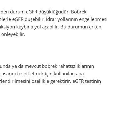
et eden durum eGFR düşüklüğüdür. Böbrek
erle eGFR düşebilir. İdrar yollarının engellenmesi
onksiyon kaybına yol açabilir. Bu durumun erken
önleyebilir.
ğunda ya da mevcut böbrek rahatsızlıklarının
asarını tespit etmek için kullanılan ana
ndirilmesini özellikle gerektirir. eGFR testinin