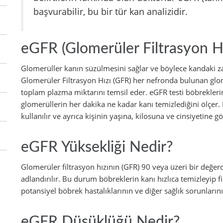
başvurabilir, bu bir tür kan analizidir.
eGFR (Glomerüler Filtrasyon Hı
Glomerüller kanın süzülmesini sağlar ve böylece kandaki za
Glomerüler Filtrasyon Hızı (GFR) her nefronda bulunan glo
toplam plazma miktarını temsil eder. eGFR testi böbreklerin n
glomerüllerin her dakika ne kadar kanı temizlediğini ölçer.
kullanılır ve ayrıca kişinin yaşına, kilosuna ve cinsiyetine gö
eGFR Yüksekliği Nedir?
Glomerüler filtrasyon hızının (GFR) 90 veya üzeri bir değe
adlandırılır. Bu durum böbreklerin kanı hızlıca temizleyip fi
potansiyel böbrek hastalıklarının ve diğer sağlık sorunlarının 
eGFR Düşüklüğü Nedir?