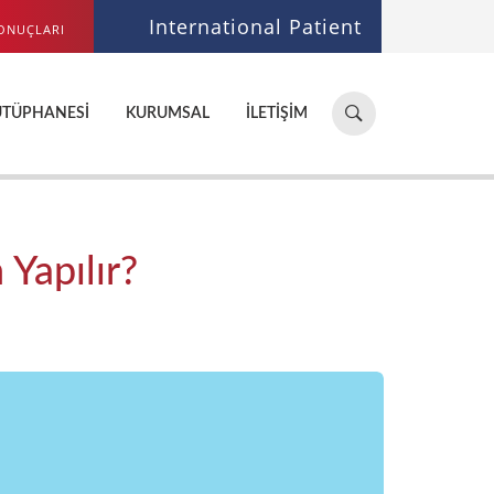
International Patient
ONUÇLARI
Hastane,
ÜTÜPHANESI
KURUMSAL
İLETIŞIM
doktor,
bölüm
ara...
Yapılır?