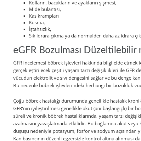
Kolların, bacakların ve ayakların şişmesi,
Mide bulantısı,
Kas krampları
Kusma,
İştahsızlık,
Sık idrara çıkma ya da normalden daha az idrara çı
eGFR Bozulması Düzeltilebilir 
GFR incelemesi böbrek işlevleri hakkında bilgi elde etmek i
gerçekleştirilecek çeşitli yaşam tarzı değişiklikleri ile GFR de
vücudun elektrolit ve sıvı dengesini sağlar ve bu denge kan b
Bu nedenle böbrek işlevlerindeki herhangi bir bozukluk vücut
Çoğu böbrek hastalığı durumunda genellikle hastalık kronik
GFR'nin iyileştirilmesi genellikle akut (ani başlangıçlı) 
süreli ve kronik böbrek hastalıklarında, yaşam tarzı değişikl
azalmasını yavaşlatmada etkilidir. Bu bağlamda akut veya k
düşüşü nedeniyle potasyum, fosfor ve sodyum açısından yü
Kan basıncının düzenli egzersizle kontrol altına alınması da