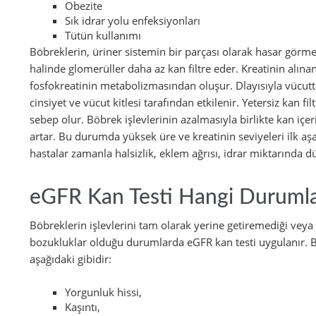
Obezite
Sık idrar yolu enfeksiyonları
Tütün kullanımı
Böbreklerin, üriner sistemin bir parçası olarak hasar görme
halinde glomerüller daha az kan filtre eder. Kreatinin alına
fosfokreatinin metabolizmasından oluşur. Dlayısıyla vücuttak
cinsiyet ve vücut kitlesi tarafından etkilenir. Yetersiz kan f
sebep olur. Böbrek işlevlerinin azalmasıyla birlikte kan içer
artar. Bu durumda yüksek üre ve kreatinin seviyeleri ilk 
hastalar zamanla halsizlik, eklem ağrısı, idrar miktarında dü
eGFR Kan Testi Hangi Durumlar
Böbreklerin işlevlerini tam olarak yerine getiremediği veya
bozukluklar olduğu durumlarda eGFR kan testi uygulanır. Bu
aşağıdaki gibidir:
Yorgunluk hissi,
Kaşıntı,