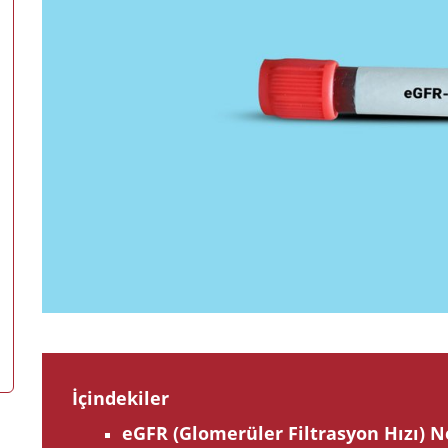
İçindekiler
eGFR (Glomerüler Filtrasyon Hızı) N