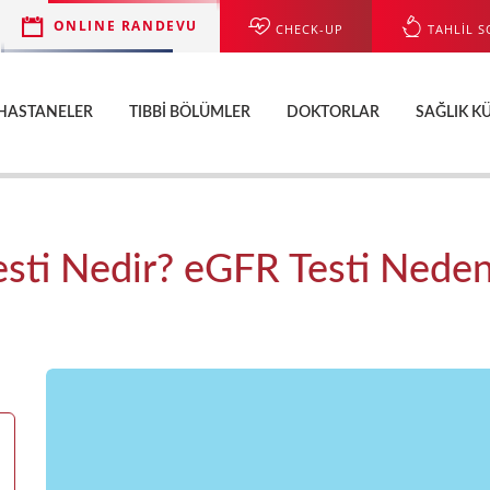
ONLINE RANDEVU
CHECK-UP
TAHLİL S
HASTANELER
TIBBI BÖLÜMLER
DOKTORLAR
SAĞLIK K
sti Nedir? eGFR Testi Neden 