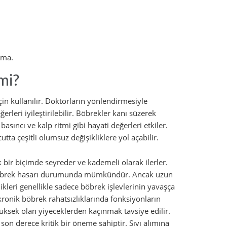
kma.
mi?
çin kullanılır. Doktorların yönlendirmesiyle
ğerleri iyileştirilebilir. Böbrekler kanı süzerek
asıncı ve kalp ritmi gibi hayati değerleri etkiler.
ta çeşitli olumsuz değişikliklere yol açabilir.
 bir biçimde seyreder ve kademeli olarak ilerler.
bir böbrek hasarı durumunda mümkündür. Ancak uzun
ikleri genellikle sadece böbrek işlevlerinin yavaşça
ronik böbrek rahatsızlıklarında fonksiyonların
ksek olan yiyeceklerden kaçınmak tavsiye edilir.
 son derece kritik bir öneme sahiptir. Sıvı alımına