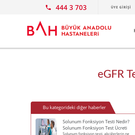
Ana icerige atla
444 3 703
ÜYE GIRIŞI
eGFR Te
Bu kategorideki diğer haberler
Solunum Fonksiyon Testi Nedir?
Solunum Fonksiyon Test Ücreti
Solunum fonksiyon testi, akciğerlerin ne