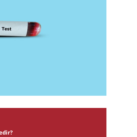
2024
edir?