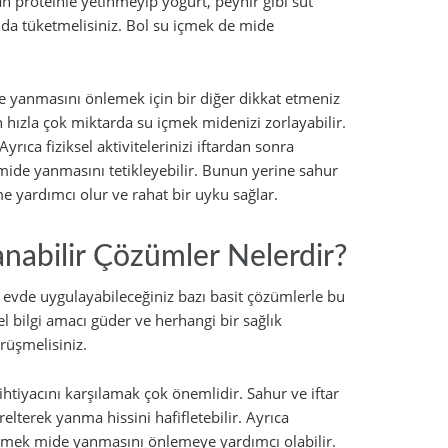
an proteinle yetinmeyip yoğurt, peynir gibi süt
nı da tüketmelisiniz. Bol su içmek de mide
 yanmasını önlemek için bir diğer dikkat etmeniz
 hızla çok miktarda su içmek midenizi zorlayabilir.
rıca fiziksel aktivitelerinizi iftardan sonra
de yanmasını tetikleyebilir. Bunun yerine sahur
me yardımcı olur ve rahat bir uyku sağlar.
nabilir Çözümler Nelerdir?
evde uygulayabileceğiniz bazı basit çözümlerle bu
l bilgi amacı güder ve herhangi bir sağlık
rüşmelisiniz.
tiyacını karşılamak çok önemlidir. Sahur ve iftar
elterek yanma hissini hafifletebilir. Ayrıca
elmek mide yanmasını önlemeye yardımcı olabilir.