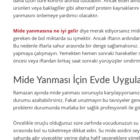
daha uzun süre kontrol altında tutulabilir. Ancak etten alın
ürünleri veya baklagiller gibi alternatif protein kaynakları
yanmasını önlemeye yardımcı olacaktır.
Mide yanmasına ne iyi gelir
diye merak ediyorsanız mide
gereken de bol miktarda su içmektir. Ancak iftarın ardından
Bu nedenle iftarla sahur arasında bir denge sağlamalısınız. Ay
yapmaya çalışmayın. Yemekten hemen sonraki hareketler mi
öncesi veya iftardan birkaç saat sonraki yürüyüşler sindiri
Mide Yanması İçin Evde Uygula
Ramazan ayında mide yanması sorunuyla karşılaşıyorsanız 
durumu azaltabilirsiniz. Fakat unutmayın bu tavsiyeler gene
problemi durumunda mutlaka bir sağlık profesyoneli ile gö
Öncelikle oruçlu olduğunuz süre zarfında vücudunuzun su ih
sırasında bol su tüketmeye dikkat edin. Su mide asidini seyr
sahurda ağır yiyecekler yerine daha hafif seçeneklere yön