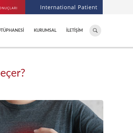
International Patient
ONUÇLARI
Hastane,
ÜTÜPHANESI
KURUMSAL
İLETIŞIM
doktor,
bölüm
ara...
eçer?