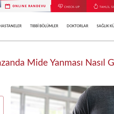
ONLINE RANDEVU
CHECK-UP
TAHLİL S
HASTANELER
TIBBI BÖLÜMLER
DOKTORLAR
SAĞLIK K
zanda Mide Yanması Nasıl G