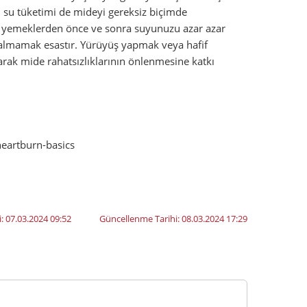
rı su tüketimi de mideyi gereksiz biçimde
en yemeklerden önce ve sonra suyunuzu azar azar
kalmamak esastır. Yürüyüş yapmak veya hafif
arak mide rahatsızlıklarının önlenmesine katkı
eartburn-basics
i:
07.03.2024 09:52
Güncellenme Tarihi:
08.03.2024 17:29