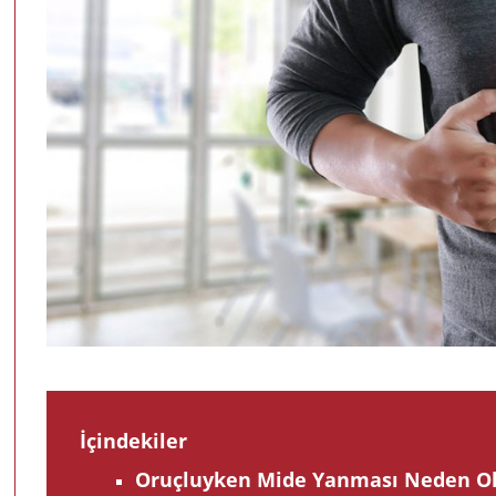
İçindekiler
Oruçluyken Mide Yanması Neden O