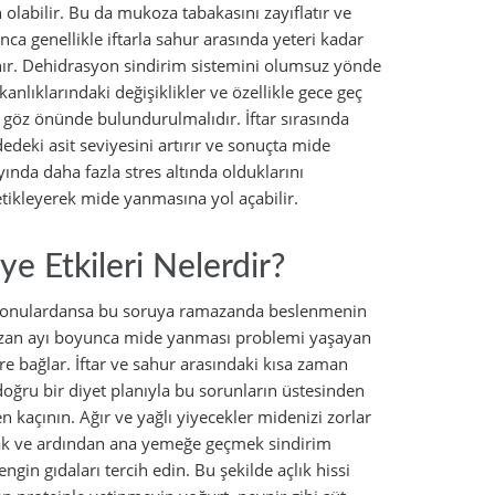
 olabilir. Bu da mukoza tabakasını zayıflatır ve
a genellikle iftarla sahur arasında yeteri kadar
lınır. Dehidrasyon sindirim sistemini olumsuz yönde
anlıklarındaki değişiklikler ve özellikle gece geç
göz önünde bulundurulmalıdır. İftar sırasında
idedeki asit seviyesini artırır ve sonuçta mide
nda daha fazla stres altında olduklarını
tetikleyerek mide yanmasına yol açabilir.
 Etkileri Nelerdir?
z konulardansa bu soruya ramazanda beslenmenin
amazan ayı boyunca mide yanması problemi yaşayan
 bağlar. İftar ve sahur arasındaki kısa zaman
 doğru bir diyet planıyla bu sorunların üstesinden
kaçının. Ağır ve yağlı yiyecekler midenizi zorlar
amak ve ardından ana yemeğe geçmek sindirim
gin gıdaları tercih edin. Bu şekilde açlık hissi