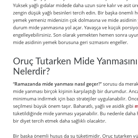
Yüksek yağlı gıdalar midede daha uzun süre kalır ve asit ür
zengin düşük yağlı besinleri tercih edin. Bir başka önemli hu
yemek yemeniz midenizin çok dolmasına ve mide asidinin 
durum mide yanmasına yol açar. Yavaşça ve küçük porsiyo
engelleyebilirsiniz. Son olarak yemekten hemen sonra uy
mide asidinin yemek borusuna geri sızmasını engeller.
Oruç Tutarken Mide Yanmasını 
Nelerdir?
“
Ramazanda mide yanması nasıl geçer
?” sorusu da merak
mide yanması birçok kişinin karşılaştığı bir durumdur. Anc
minimuma indirmek için bazı stratejiler uygulanabilir. Önce
seçilmesi büyük önem taşır. Baharatlı, yağlı ve asidik gibi
m
tüketildiğinde mide yanması yaşanabilir. Bu nedenle daha ha
bir diyet tercih etmek daha sağlıklı olacaktır.
Bir başka önemli husus da su tüketimidir. Oruç tutarken 