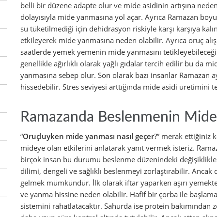
belli bir düzene adapte olur ve mide asidinin artışına neden
dolayısıyla mide yanmasına yol açar. Ayrıca Ramazan boyunc
su tüketilmediği için dehidrasyon riskiyle karşı karşıya ka
etkileyerek mide yanmasına neden olabilir. Ayrıca oruç alışk
saatlerde yemek yemenin mide yanmasını tetikleyebileceği 
genellikle ağırlıklı olarak yağlı gıdalar tercih edilir bu da m
yanmasına sebep olur. Son olarak bazı insanlar Ramazan ayı
hissedebilir. Stres seviyesi arttığında mide asidi üretimini 
Ramazanda Beslenmenin Mideye
“
Oruçluyken mide yanması nasıl geçer
?” merak ettiğini
mideye olan etkilerini anlatarak yanıt vermek isteriz. R
birçok insan bu durumu beslenme düzenindeki değişikliklere
dilimi, dengeli ve sağlıklı beslenmeyi zorlaştırabilir. Ancak
gelmek mümkündür. İlk olarak iftar yaparken aşırı yemekten 
ve yanma hissine neden olabilir. Hafif bir çorba ile başl
sistemini rahatlatacaktır. Sahurda ise protein bakımından zen