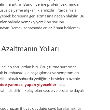
etimini artırır. Bunun yerine protein bakımından
sus da yeme alışkanlıklarınızdır. İftarda hızla
yemek borusuna geri sızmasına neden olabilir. Bu
nlar halinde yemek yiyerek bu sorunu
umayın. Yemek sonrasında en az 2 saat beklemek
Azaltmanın Yolları
 edilen sorulardan biri. Oruç tutma sürecinde
ak bu rahatsızlıkla başa çıkmak ve semptomları
likli olarak sahurda yediğimiz besinlerin özenle
ide yanması yapan yiyecekler
fazla
fif, sindirimi kolay olan sebze ve proteine dayalı
vücudunuzun ihtiyaç duyduğu suyu karşılamak için