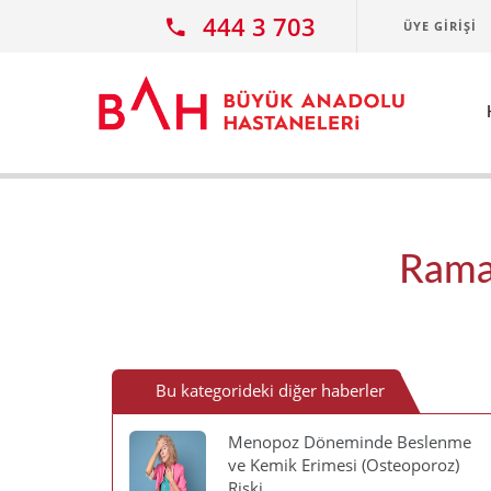
Ana icerige atla
444 3 703
ÜYE GIRIŞI
Rama
Bu kategorideki diğer haberler
Menopoz Döneminde Beslenme
ve Kemik Erimesi (Osteoporoz)
Riski