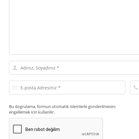
Adınız,
Soyadınız
E-
Tel
posta
Num
Adresiniz
Bu dogrulama, formun otomatik islemlerle gonderilmesini
engellemek icin kullanilir.