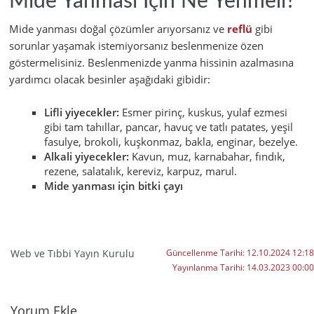
Mide Yanması İçin Ne Yenmeli?
Mide yanması doğal çözümler arıyorsanız ve
reflü
gibi
sorunlar yaşamak istemiyorsanız beslenmenize özen
göstermelisiniz. Beslenmenizde yanma hissinin azalmasına
yardımcı olacak besinler aşağıdaki gibidir:
Lifli yiyecekler:
Esmer pirinç, kuskus, yulaf ezmesi
gibi tam tahıllar, pancar, havuç ve tatlı patates, yeşil
fasulye, brokoli, kuşkonmaz, bakla, enginar, bezelye.
Alkali yiyecekler:
Kavun, muz, karnabahar, fındık,
rezene, salatalık, kereviz, karpuz, marul.
Mide yanması için bitki çayı
Web ve Tıbbi Yayın Kurulu
Güncellenme Tarihi:
12.10.2024 12:18
Yayınlanma Tarihi:
14.03.2023 00:00
Yorumlar
Yorum Ekle