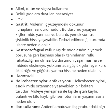
Alkol, tütün ve sigara kullanımı
Belirli gıdalara duyulan hassasiyet
Fıtık
Gastrit:
Midenin iç yüzeyindeki dokunun
iltihaplanması durumudur. Bu durumu yaşayan
kişiler mide yanması ve bulantı, yemek sonrası
şişkinlik hissi yaşayabilir.
Tedavi edilmediği durumda
ülsere neden olabilir.
Gastroözofageal reflü:
Kişide mide asidinin yemek
borusuna geri kaçması olarak tanımlanan reflü
rahatsızlığının olması bu durumun yaşanmasına ve
midede ekşimeye, yutkunmada güçlük çekmeye, kuru
öksürüğe ve göğüste yanma hissine neden olabilir.
Hazımsızlık
Helicobacter pylori enfeksiyonu:
Helicobacter pylori,
asidik mide ortamında yaşayabilen bir bakteri
türüdür. Mideye yerleşmesi ile kişide iştah kaybı,
bulantı ve kilo kaybı gibi semptomların yaşanmasına
neden olur.
İlaç kullanımı:
Antienflamatuvar ilaç grubundaki ağrı