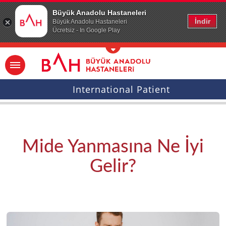
Ana icerige atla
Büyük Anadolu Hastaneleri
İndir
Büyük Anadolu Hastaneleri
Ücretsiz - In Google Play
International Patient
Mide Yanmasına Ne İyi
Gelir?