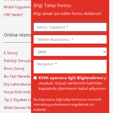
Bilgi Talep Formu
Mobil Uygulama
Bilgi almak için lütfen formu doldurun!
CRP Nedir?
Adınız,
Soyadınız
Online Hizmetler
Telefon
Numaranız
Şehir
E-Sonuç
Patoloji Sonuçları
Mesajınız
İkinci Görüş
Bu Test Nerede Yapılıyor?
KVKK uyarınca ilgili Bilgilendirme
'yi
okudum. Kişisel verilerimin belirtilen
Dış Laboratuvar Sonuçları
kapsamda işlenmesini kabul ediyorum.
Vücut Kitle İndeksi Hesaplama
Bu dogrulama, bilgi talep formunun otomatik
Tip 2 Diyabet Cerrahisi
islemlerle gonderilmesini engellemek icin
Mide Kanseri Belirtileri
kullanilir.