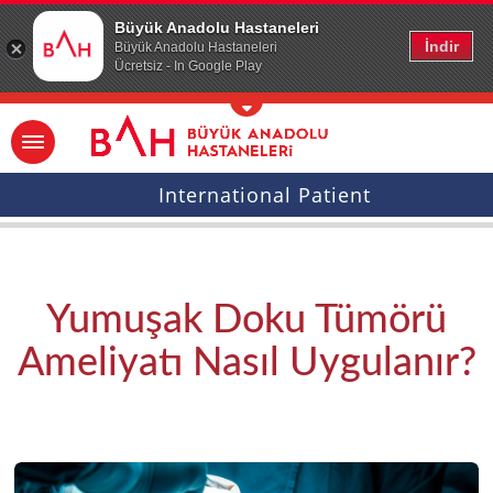
Ana icerige atla
Büyük Anadolu Hastaneleri
İndir
Büyük Anadolu Hastaneleri
Ücretsiz - In Google Play
International Patient
Yumuşak Doku Tümörü
Ameliyatı Nasıl Uygulanır?