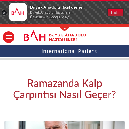
Ana icerige atla
Büyük Anadolu Hastaneleri
İndir
Büyük Anadolu Hastaneleri
Ücretsiz - In Google Play
International Patient
Ramazanda Kalp
Çarpıntısı Nasıl Geçer?