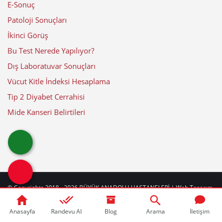
E-Sonuç
Patoloji Sonuçları
İkinci Görüş
Bu Test Nerede Yapılıyor?
Dış Laboratuvar Sonuçları
Vücut Kitle İndeksi Hesaplama
Tip 2 Diyabet Cerrahisi
Mide Kanseri Belirtileri
© Copyrights 2018 - 2026
BÜYÜK ANADOLU HASTANELERİ
| Web Tasarım
by
web
beyaz
|
Güncelleme Tarihi: 07-08-2026
Anasayfa
Randevu Al
Blog
Arama
İletişim