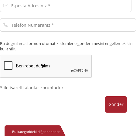
E-
posta
Adresiniz
Telefon
Numaranız
Bu dogrulama, formun otomatik islemlerle gonderilmesini engellemek icin
kullanilir.
* ile isaretli alanlar zorunludur.
Gönder
Bu kategorideki diğer haberler