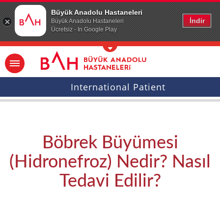
Ana icerige atla
Büyük Anadolu Hastaneleri
İndir
Büyük Anadolu Hastaneleri
Ücretsiz - In Google Play
International Patient
Böbrek Büyümesi
(Hidronefroz) Nedir? Nasıl
Tedavi Edilir?