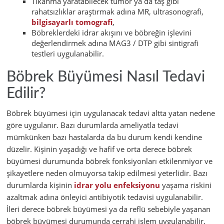
Tıkanma yaratabilecek tümör ya da taş gibi
rahatsızlıklar araştırmak adına MR, ultrasonografi,
bilgisayarlı tomografi
,
Böbreklerdeki idrar akışını ve böbreğin işlevini
değerlendirmek adına MAG3 / DTP gibi sintigrafi
testleri uygulanabilir.
Böbrek Büyümesi Nasıl Tedavi
Edilir?
Böbrek büyümesi için uygulanacak tedavi altta yatan nedene
göre uygulanır. Bazı durumlarda ameliyatla tedavi
mümkünken bazı hastalarda da bu durum kendi kendine
düzelir. Kişinin yaşadığı ve hafif ve orta derece böbrek
büyümesi durumunda böbrek fonksiyonları etkilenmiyor ve
şikayetlere neden olmuyorsa takip edilmesi yeterlidir. Bazı
durumlarda kişinin
idrar yolu enfeksiyonu
yaşama riskini
azaltmak adına önleyici antibiyotik tedavisi uygulanabilir.
İleri derece böbrek büyümesi ya da reflü sebebiyle yaşanan
böbrek büyümesi durumunda cerrahi işlem uygulanabilir.