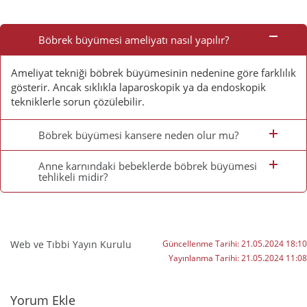
Sık
Sorulan
Böbrek büyümesi ameliyatı nasıl yapılır?
Sorular
Ameliyat tekniği böbrek büyümesinin nedenine göre farklılık
gösterir. Ancak sıklıkla laparoskopik ya da endoskopik
tekniklerle sorun çözülebilir.
Böbrek büyümesi kansere neden olur mu?
Anne karnındaki bebeklerde böbrek büyümesi
tehlikeli midir?
Web ve Tıbbi Yayın Kurulu
Güncellenme Tarihi:
21.05.2024 18:10
Yayınlanma Tarihi:
21.05.2024 11:08
Yorumlar
Yorum Ekle