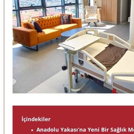
İçindekiler
Anadolu Yakası’na Yeni Bir Sağlık M