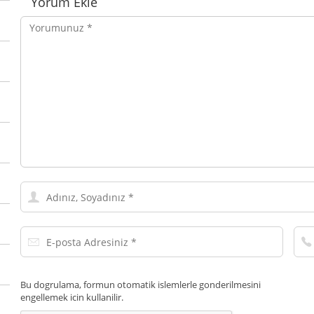
Yorum Ekle
Yorumunuz
Adınız,
Soyadınız
E-
Tel
posta
Num
Adresiniz
Bu dogrulama, formun otomatik islemlerle gonderilmesini
engellemek icin kullanilir.