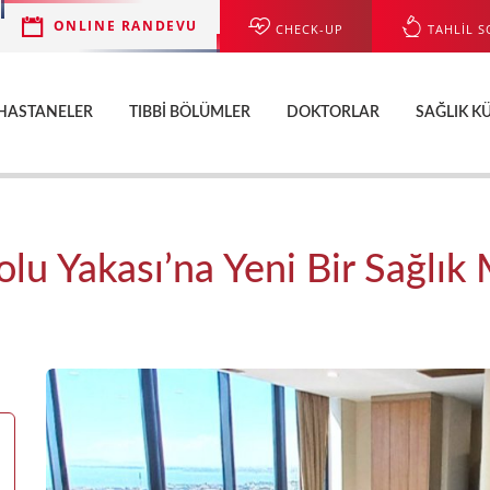
ONLINE RANDEVU
CHECK-UP
TAHLİL S
HASTANELER
TIBBI BÖLÜMLER
DOKTORLAR
SAĞLIK K
olu Yakası’na Yeni Bir Sağlık 