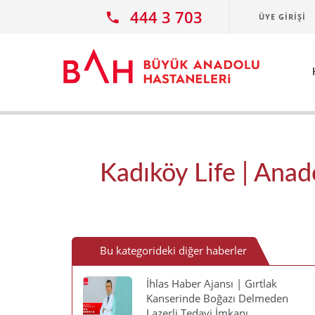
Ana icerige atla
444 3 703
ÜYE GIRIŞI
Kadıköy Life | Anad
Bu kategorideki diğer haberler
İhlas Haber Ajansı | Gırtlak
Kanserinde Boğazı Delmeden
Lazerli Tedavi İmkanı