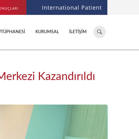
International Patient
ONUÇLARI
Hastane,
ÜTÜPHANESI
KURUMSAL
İLETIŞIM
doktor,
bölüm
ara...
Merkezi Kazandırıldı