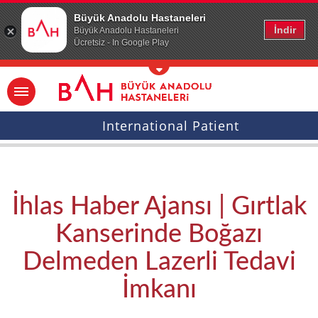
Ana icerige atla
Büyük Anadolu Hastaneleri
İndir
Büyük Anadolu Hastaneleri
Ücretsiz - In Google Play
International Patient
İhlas Haber Ajansı | Gırtlak
Kanserinde Boğazı
Delmeden Lazerli Tedavi
İmkanı