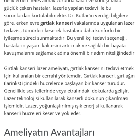
deliklerden nefes almak zorunda kalan ve konuşmakta
güçlük çeken hastalar, lazerle yapılan tedavi ile bu
sorunlardan kurtulabilmekte. Dr. Kutlar'ın verdiği bilgilere
göre, erken evre
gırtlak kanseri
vakalarında uygulanan lazer
tedavisi, tümörleri keserek hastalara daha konforlu bir
iyileşme süreci sunmaktadır. Bu yenilikçi tedavi seçeneği,
hastaların yaşam kalitesini artırmak ve sağlıklı bir hayata
kavuşmalarını sağlamak adına önemli bir adım niteliğindedir.
Gırtlak kanseri lazer ameliyatı, gırtlak kanserini tedavi etmek
için kullanılan bir cerrahi yöntemdir. Gırtlak kanseri, gırtlağın
(larinks) içindeki hücrelerde başlayan bir kanser türüdür.
Genellikle ses tellerinde veya etrafındaki dokularda gelişir.
Lazer teknolojisi kullanılarak kanserli dokunun çıkarılması
işlemidir. Lazer, yoğunlaştırılmış ışık enerjisi kullanarak
kanserli hücreleri keser ve yok eder.
Ameliyatın Avantajları