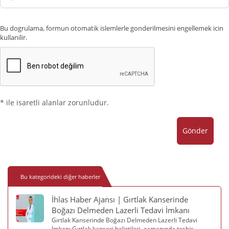
Numaranız
Bu dogrulama, formun otomatik islemlerle gonderilmesini engellemek icin
kullanilir.
* ile isaretli alanlar zorunludur.
Gönder
Bu kategorideki diğer haberler
İhlas Haber Ajansı | Gırtlak Kanserinde
Boğazı Delmeden Lazerli Tedavi İmkanı
Gırtlak Kanserinde Boğazı Delmeden Lazerli Tedavi
İmkanı Gırtlak kanseri belirtileri, zamanında teşhis