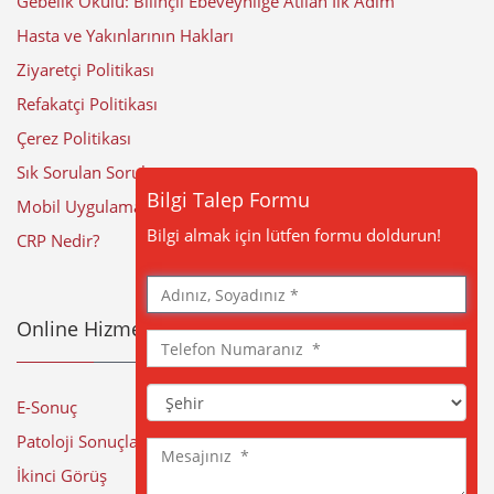
Gebelik Okulu: Bilinçli Ebeveynliğe Atılan İlk Adım
Hasta ve Yakınlarının Hakları
Ziyaretçi Politikası
Refakatçi Politikası
Çerez Politikası
Sık Sorulan Sorular
Bilgi Talep Formu
Mobil Uygulama
Bilgi almak için lütfen formu doldurun!
CRP Nedir?
Adınız,
Soyadınız
Online Hizmetler
Telefon
Numaranız
Şehir
E-Sonuç
Patoloji Sonuçları
Mesajınız
İkinci Görüş