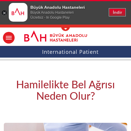
Ana icerige atla
Büyük Anadolu Hastaneleri
İndir
Büyük Anadolu Hastaneleri
Ücretsiz - In Google Play
International Patient
Hamilelikte Bel Ağrısı
Neden Olur?