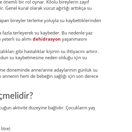
e önemli bir rol oynar. Kilolu bireylerin zayıf
. Genel kural olarak vücut ağırlığı arttıkça su
apan bireyler terleme yoluyla su kaybettiklerinden
 fazla terleyerek su kaybeder. Bu nedenle yaz
a yeterli su alımı
dehidrasyon
yaşanmasını
kları gibi hastalıklar kişinin su ihtiyacını artırır.
cudun su kaybetmesine neden olduğu için su
me döneminde anne/anne adaylarının günlük su
m annenin hem de bebeğin sağlığı için son derece
melidir?
uğun aktivite düzeyine bağlıdır. Çocukların yaş
itre)