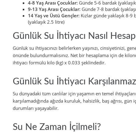
4-8
Yaş Arası Çocuklar:
Günde 5-6 bardak (yaklaşık 1
9-13 Yaş Arası Çocuklar:
Günde 7-8 bardak (yaklaşık
14 Yaş ve Üstü Gençler:
Kızlar günde yaklaşık 8-9 b
(yaklaşık 2.5 litre)
Günlük Su İhtiyacı Nasıl Hesap
Günlük su ihtiyacınızı belirlerken yaşınızı, cinsiyetinizi, 
önünde bulundurmalısınız. Net bir hesaplama için de kilon
ihtiyacı formülü kilo (kg) x 0.033 şeklindedir.
Günlük Su İhtiyacı Karşılanma
Su dünyadaki tüm canlılar için yaşamın en temel ihtiyaçlarınd
karşılamadığında ağızda kuruluk, halsizlik, baş ağrısı, gün i
durumları yaşayabilir.
Su Ne Zaman İçilmeli?