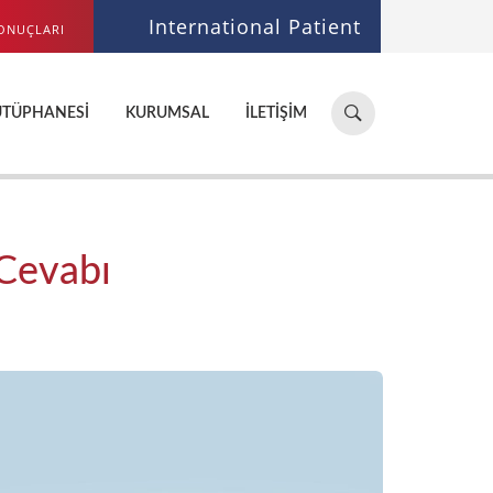
International Patient
ONUÇLARI
Hastane,
ÜTÜPHANESI
KURUMSAL
İLETIŞIM
doktor,
bölüm
ara...
 Cevabı