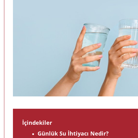
İçindekiler
Günlük Su İhtiyacı Nedir?