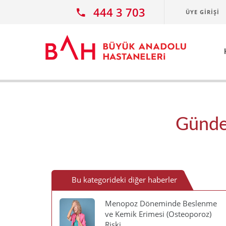
Ana icerige atla
444 3 703
ÜYE GIRIŞI
Günde 
Bu kategorideki diğer haberler
Menopoz Döneminde Beslenme
ve Kemik Erimesi (Osteoporoz)
Riski