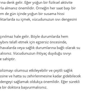
na denk gelir. Eğer yoğun bir fiziksel aktivite
la almanız önemlidir. Örneğin her saat başı bir
hem de gün içinde yoğun bir susama hissi
miktarlarda su içmek, vücudunuzun sıvı dengesini
kaçınılmaz hale gelir. Böyle durumlarda hem
ını telafi etmek için egzersiz öncesinde,
 havalarda veya sağlık durumlarına bağlı olarak su
ırmalısınız. Vücudunuzun ihtiyaç duyduğu sıvıyı
 sahiptir.
olizmayı olumsuz etkileyebilir ve çeşitli sağlık
hissine ve hatta su zehirlenmesine kadar gidebilecek
 dengeyi sağlamak oldukça önemlidir. Eğer sürekli
a bir doktora başvurmalısınız.