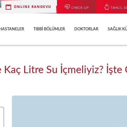
ONLINE RANDEVU
CHECK-UP
TAHLİL S
HASTANELER
TIBBI BÖLÜMLER
DOKTORLAR
SAĞLIK K
Kaç Litre Su İçmeliyiz? İşte