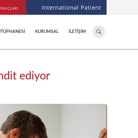
International Patient
ONUÇLARI
Hastane,
ÜTÜPHANESI
KURUMSAL
İLETIŞIM
doktor,
bölüm
ara...
hdit ediyor