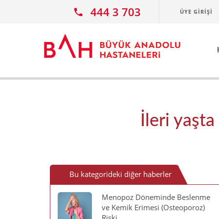
Ana icerige atla
444 3 703
ÜYE GIRIŞI
İleri yaşt
Bu kategorideki diğer haberler
Menopoz Döneminde Beslenme
ve Kemik Erimesi (Osteoporoz)
Riski