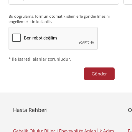
posta
Num
Adresiniz
Bu dogrulama, formun otomatik islemlerle gonderilmesini
engellemek icin kullanilir.
* ile isaretli alanlar zorunludur.
Gönder
Hasta Rehberi
O
Gebelik Okulu: Bilinçli Ebeveynliğe Atılan İlk Adım
E