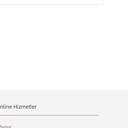
aranız
nline Hizmetler
-Sonuç