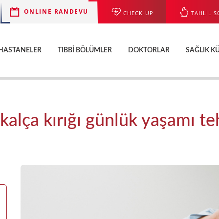
ONLINE RANDEVU
CHECK-UP
TAHLİL S
HASTANELER
TIBBI BÖLÜMLER
DOKTORLAR
SAĞLIK K
a kalça kırığı günlük yaşamı te