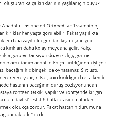
 oluşturan kalça kırıklarının yaşlılar için büyük
 Anadolu Hastaneleri Ortopedi ve Travmatoloji
kırıklar her yaşta görülebilir. Fakat yaşlılıkta
ikler daha zayıf olduğundan kişi düşme gibi
lça kırıkları daha kolay meydana gelir. Kalça
sıklıkla görülen tansiyon düzensizliği, görme
 olarak tanımlanabilir. Kalça kırıldığında kişi çok
ez, bacağını hiç bir şekilde oynatamaz. Sırt üstü
nerek yere yapışır. Kalçanın kırıldığını hasta kendi
uayenede hastanın bacağının duruş pozisyonundan
staya röntgen tetkiki yapılır ve röntgende kırığın
klarda tedavi süresi 4-6 hafta arasında olurken,
ileştirmek oldukça zordur. Fakat hastanın durumuna
sağlanmaktadır” dedi.