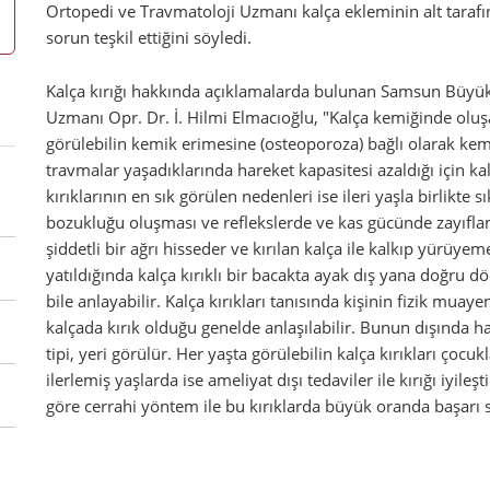
Ortopedi ve Travmatoloji Uzmanı kalça ekleminin alt tarafını
sorun teşkil ettiğini söyledi.
Kalça kırığı hakkında açıklamalarda bulunan Samsun Büyük
Uzmanı Opr. Dr. İ. Hilmi Elmacıoğlu, "Kalça kemiğinde oluşan 
görülebilin kemik erimesine (osteoporoza) bağlı olarak kem
travmalar yaşadıklarında hareket kapasitesi azaldığı için ka
kırıklarının en sık görülen nedenleri ise ileri yaşla birlikte 
bozukluğu oluşması ve reflekslerde ve kas gücünde zayıflama
şiddetli bir ağrı hisseder ve kırılan kalça ile kalkıp yürüyem
yatıldığında kalça kırıklı bir bacakta ayak dış yana doğru dö
bile anlayabilir. Kalça kırıkları tanısında kişinin fizik m
kalçada kırık olduğu genelde anlaşılabilir. Bunun dışında ha
tipi, yeri görülür. Her yaşta görülebilin kalça kırıkları çocu
ilerlemiş yaşlarda ise ameliyat dışı tedaviler ile kırığı iy
göre cerrahi yöntem ile bu kırıklarda büyük oranda başarı 