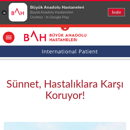
Ana icerige atla
Büyük Anadolu Hastaneleri
İndir
Büyük Anadolu Hastaneleri
Ücretsiz - In Google Play
International Patient
Sünnet, Hastalıklara Karşı
Koruyor!