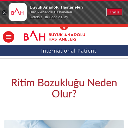
Ana icerige atla
Büyük Anadolu Hastaneleri
İndir
Büyük Anadolu Hastaneleri
Ücretsiz - In Google Play
International Patient
Ritim Bozukluğu Neden
Olur?