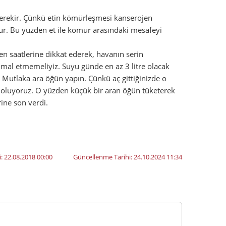
 gerekir. Çünkü etin kömürleşmesi kanserojen
r. Bu yüzden et ile kömür arasındaki mesafeyi
n saatlerine dikkat ederek, havanın serin
mal etmemeliyiz. Suyu günde en az 3 litre olacak
 Mutlaka ara öğün yapın. Çünkü aç gittiğinizde o
yor oluyoruz. O yüzden küçük bir aran öğün tüketerek
rine son verdi.
i:
22.08.2018 00:00
Güncellenme Tarihi:
24.10.2024 11:34