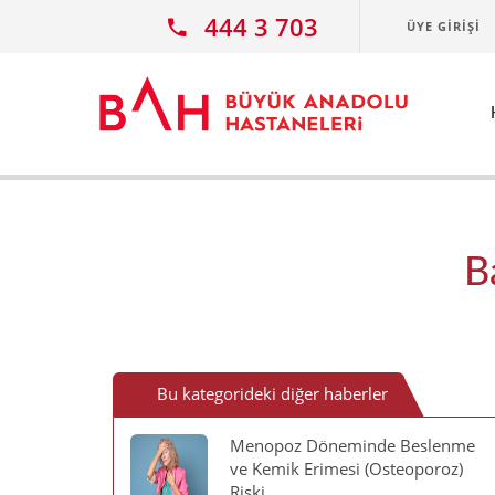
Ana icerige atla
444 3 703
ÜYE GIRIŞI
B
Bu kategorideki diğer haberler
Menopoz Döneminde Beslenme
ve Kemik Erimesi (Osteoporoz)
Riski