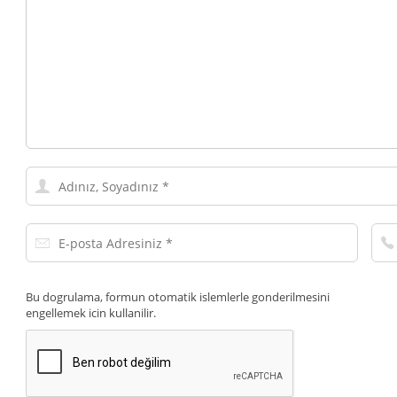
Adınız,
Soyadınız
E-
Tel
posta
Num
Adresiniz
Bu dogrulama, formun otomatik islemlerle gonderilmesini
engellemek icin kullanilir.