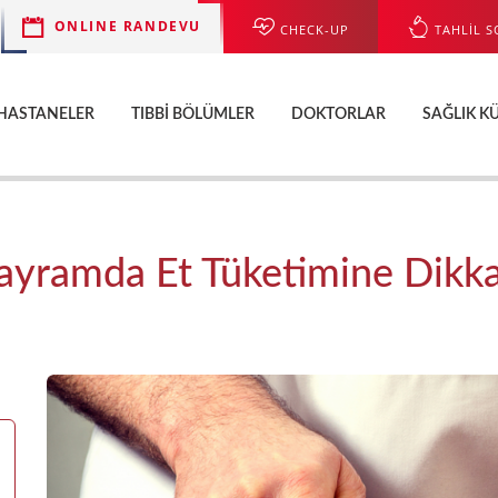
ONLINE RANDEVU
CHECK-UP
TAHLİL S
HASTANELER
TIBBI BÖLÜMLER
DOKTORLAR
SAĞLIK K
ayramda Et Tüketimine Dikka