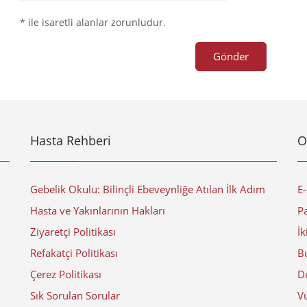
* ile isaretli alanlar zorunludur.
Gönder
Hasta Rehberi
O
Gebelik Okulu: Bilinçli Ebeveynliğe Atılan İlk Adım
E
Hasta ve Yakınlarının Hakları
Pa
Ziyaretçi Politikası
İk
Refakatçi Politikası
Bu
Çerez Politikası
D
Sık Sorulan Sorular
V