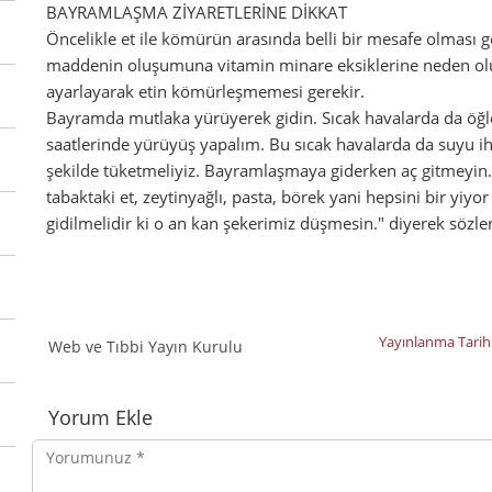
BAYRAMLAŞMA ZİYARETLERİNE DİKKAT
Öncelikle et ile kömürün arasında belli bir mesafe olması
maddenin oluşumuna vitamin minare eksiklerine neden olu
ayarlayarak etin kömürleşmemesi gerekir.
Bayramda mutlaka yürüyerek gidin. Sıcak havalarda da öğle
saatlerinde yürüyüş yapalım. Bu sıcak havalarda da suyu ih
şekilde tüketmeliyiz. Bayramlaşmaya giderken aç gitmeyin.
tabaktaki et, zeytinyağlı, pasta, börek yani hepsini bir yi
gidilmelidir ki o an kan şekerimiz düşmesin." diyerek sözle
Yayınlanma Tarih
Web ve Tıbbi Yayın Kurulu
Yorumlar
Yorum Ekle
Yorumunuz