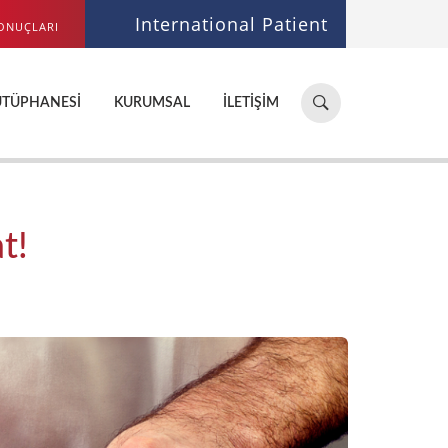
International Patient
ONUÇLARI
Hastane,
ÜTÜPHANESI
KURUMSAL
İLETIŞIM
doktor,
bölüm
ara...
t!