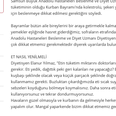
Samsun Büyük Anadolu Hastaneleri Beslenme ve Diyet Uzman
tüketiminin olduğu Kurban Bayramı'nda kolestrolü, şeker
için beslenmeye dikkat edilmesi gerektiğini söyledi.
Bayramlar bütün aile bireylerini bir araya getirmekle kalma
yemekler eşliğinde hasret giderdiğimiz, sofraların etrafın
Anadolu Hastaneleri Beslenme ve Diyet Uzmanı Diyetisyen
çok dikkat etmemiz gerekmektedir diyerek uyarılarda bulu
ET NASIL YENİLMELİ
Diyetisyen Elanur Yılmaz, "Etin tüketim miktarını doktorlar
gerekir. Eti yedik, dağıttık peki geri kalanları ne yapacağız?
kuşbaşı şeklinde olacak veya küçük parçacık şeklinde doğrad
kullanmamız gerekti. Buzluktan çıkardığımızda eti sıcak su
sebzeleri koyduğunu bölmeye koymalısınız. Daha sonra etin
kullanıyorsunuz ve tekrar dondurmuyorsunuz.
Havaların güzel olmasıyla ve kurbanın da gelmesiyle herke
yapalım olur. Mangal yaparkende bizim dikkat etmemiz ger