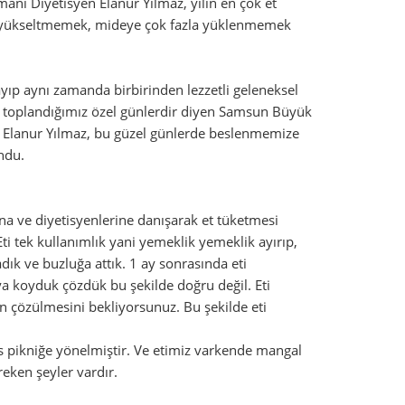
ı Diyetisyen Elanur Yılmaz, yılın en çok et
i yükseltmemek, mideye çok fazla yüklenmemek
yıp aynı zamanda birbirinden lezzetli geleneksel
da toplandığımız özel günlerdir diyen Samsun Büyük
 Elanur Yılmaz, bu güzel günlerde beslenmemize
ndu.
ına ve diyetisyenlerine danışarak et tüketmesi
 Eti tek kullanımlık yani yemeklik yemeklik ayırıp,
ık ve buzluğa attık. 1 ay sonrasında eti
ya koyduk çözdük bu şekilde doğru değil. Eti
 çözülmesini bekliyorsunuz. Bu şekilde eti
s pikniğe yönelmiştir. Ve etimiz varkende mangal
eken şeyler vardır.