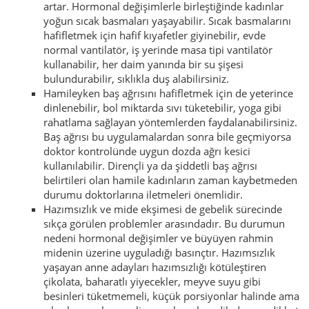
artar. Hormonal değişimlerle birleştiğinde kadınlar
yoğun sıcak basmaları yaşayabilir. Sıcak basmalarını
hafifletmek için hafif kıyafetler giyinebilir, evde
normal vantilatör, iş yerinde masa tipi vantilatör
kullanabilir, her daim yanında bir su şişesi
bulundurabilir, sıklıkla duş alabilirsiniz.
Hamileyken baş ağrısını hafifletmek için de yeterince
dinlenebilir, bol miktarda sıvı tüketebilir, yoga gibi
rahatlama sağlayan yöntemlerden faydalanabilirsiniz.
Baş ağrısı bu uygulamalardan sonra bile geçmiyorsa
doktor kontrolünde uygun dozda ağrı kesici
kullanılabilir. Dirençli ya da şiddetli baş ağrısı
belirtileri olan hamile kadınların zaman kaybetmeden
durumu doktorlarına iletmeleri önemlidir.
Hazımsızlık ve mide ekşimesi de gebelik sürecinde
sıkça görülen problemler arasındadır. Bu durumun
nedeni hormonal değişimler ve büyüyen rahmin
midenin üzerine uyguladığı basınçtır. Hazımsızlık
yaşayan anne adayları hazımsızlığı kötüleştiren
çikolata, baharatlı yiyecekler, meyve suyu gibi
besinleri tüketmemeli, küçük porsiyonlar halinde ama