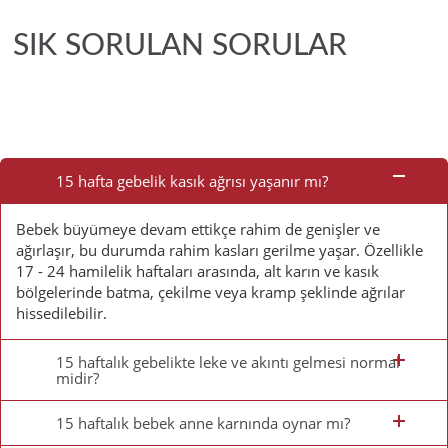
SIK SORULAN SORULAR
Sık
Sorulan
15 hafta gebelik kasık ağrısı yaşanır mı?
Sorular
Bebek büyümeye devam ettikçe rahim de genişler ve
ağırlaşır, bu durumda rahim kasları gerilme yaşar. Özellikle
17 - 24 hamilelik haftaları arasında, alt karın ve kasık
bölgelerinde batma, çekilme veya kramp şeklinde ağrılar
hissedilebilir.
15 haftalık gebelikte leke ve akıntı gelmesi normal
midir?
15 haftalık bebek anne karnında oynar mı?