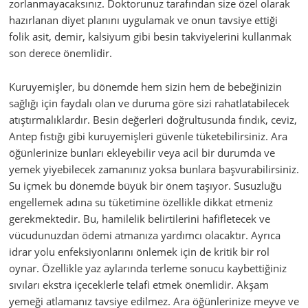
zorlanmayacaksınız. Doktorunuz tarafından size özel olarak
hazırlanan diyet planını uygulamak ve onun tavsiye ettiği
folik asit, demir, kalsiyum gibi besin takviyelerini kullanmak
son derece önemlidir.
Kuruyemişler, bu dönemde hem sizin hem de bebeğinizin
sağlığı için faydalı olan ve duruma göre sizi rahatlatabilecek
atıştırmalıklardır. Besin değerleri doğrultusunda fındık, ceviz,
Antep fıstığı gibi kuruyemişleri güvenle tüketebilirsiniz. Ara
öğünlerinize bunları ekleyebilir veya acil bir durumda ve
yemek yiyebilecek zamanınız yoksa bunlara başvurabilirsiniz.
Su içmek bu dönemde büyük bir önem taşıyor. Susuzluğu
engellemek adına su tüketimine özellikle dikkat etmeniz
gerekmektedir. Bu, hamilelik belirtilerini hafifletecek ve
vücudunuzdan ödemi atmanıza yardımcı olacaktır. Ayrıca
idrar yolu enfeksiyonlarını önlemek için de kritik bir rol
oynar. Özellikle yaz aylarında terleme sonucu kaybettiğiniz
sıvıları ekstra içeceklerle telafi etmek önemlidir. Akşam
yemeği atlamanız tavsiye edilmez. Ara öğünlerinize meyve ve