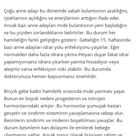
Çoğu anne adayı bu dönemde sabah bulantısının azaldığını,
iştahlarının açıldığını ve enerjilerinin arttığını ifade eder.
Ancak bazı anne adayları mide bulantısının yeni başladığını
ve bu yüzden zorlandıklarını belirtirler. Bu durum her
hamileliğin farklı geliştiğini gösterir. Gebeliğin 15. haftasında
bazı anne adayları idrar yolu enfeksiyonu yaşarlar. Eğer
normalden daha fazla idrara çıkma ihtiyacı duyar fakat idrar
yapamıyorsanız idrara çıkarken yanma hissediyor veya
ateşiniz varsa enfeksiyon riski olabilir. Bu durumda
doktorunuza hemen başvurmanız önemlidir.
Birçok gebe kadın hamilelik sırasında mide yanması yaşar.
Bunun en büyük nedeni progesteron ve östrojen
hormonlarındaki artıştır. Bu hormonlar yumuşak kasları
gevşetir ve sindirim sisteminin yavaşlamasına sebep olur.
Besinlerin sindirimi ve midenin boşaltılması yavaşlar. Bu
durum besinlerin kan dolaşımı ile emilerek bebeğe
ulaşmasını sağlar. Ancak sonuç olarak büyüyen rahim ve