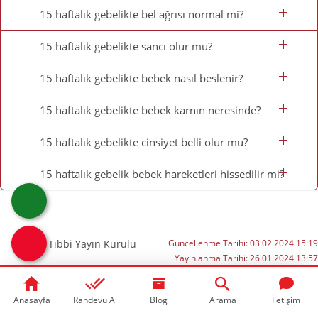
15 haftalık gebelikte bel ağrısı normal mi?
15 haftalık gebelikte sancı olur mu?
15 haftalık gebelikte bebek nasıl beslenir?
15 haftalık gebelikte bebek karnın neresinde?
15 haftalık gebelikte cinsiyet belli olur mu?
15 haftalık gebelik bebek hareketleri hissedilir mi?
Web ve Tıbbi Yayın Kurulu
Güncellenme Tarihi:
03.02.2024 15:19
Yayınlanma Tarihi:
26.01.2024 13:57
Yorumlar
Yorum Ekle
Anasayfa
Randevu Al
Blog
Arama
İletişim