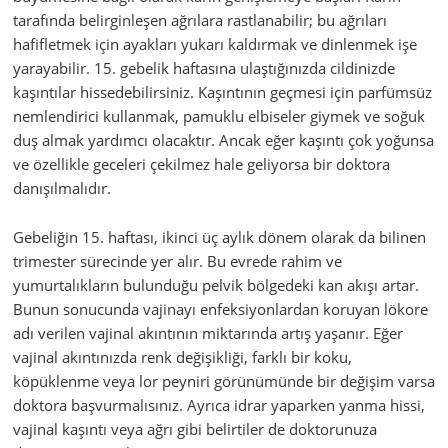
tarafında belirginleşen ağrılara rastlanabilir; bu ağrıları
hafifletmek için ayakları yukarı kaldırmak ve dinlenmek işe
yarayabilir. 15. gebelik haftasına ulaştığınızda cildinizde
kaşıntılar hissedebilirsiniz. Kaşıntının geçmesi için parfümsüz
nemlendirici kullanmak, pamuklu elbiseler giymek ve soğuk
duş almak yardımcı olacaktır. Ancak eğer kaşıntı çok yoğunsa
ve özellikle geceleri çekilmez hale geliyorsa bir doktora
danışılmalıdır.
Gebeliğin 15. haftası, ikinci üç aylık dönem olarak da bilinen
trimester sürecinde yer alır. Bu evrede rahim ve
yumurtalıkların bulunduğu pelvik bölgedeki kan akışı artar.
Bunun sonucunda vajinayı enfeksiyonlardan koruyan lökore
adı verilen vajinal akıntının miktarında artış yaşanır. Eğer
vajinal akıntınızda renk değişikliği, farklı bir koku,
köpüklenme veya lor peyniri görünümünde bir değişim varsa
doktora başvurmalısınız. Ayrıca idrar yaparken yanma hissi,
vajinal kaşıntı veya ağrı gibi belirtiler de doktorunuza