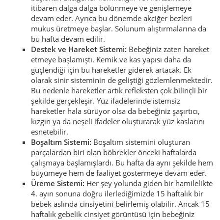
itibaren dalga dalga bölünmeye ve genişlemeye
devam eder. Ayrıca bu dönemde akciğer bezleri
mukus üretmeye başlar. Solunum alıştırmalarına da
bu hafta devam edilir.
Destek ve Hareket Sistemi:
Bebeğiniz zaten hareket
etmeye başlamıştı. Kemik ve kas yapısı daha da
güçlendiği için bu hareketler giderek artacak. Ek
olarak sinir sisteminin de geliştiği gözlemlenmektedir.
Bu nedenle hareketler artık refleksten çok bilinçli bir
şekilde gerçekleşir. Yüz ifadelerinde istemsiz
hareketler hala sürüyor olsa da bebeğiniz şaşırtıcı,
kızgın ya da neşeli ifadeler oluşturarak yüz kaslarını
esnetebilir.
Boşaltım Sistemi:
Boşaltım sistemini oluşturan
parçalardan biri olan böbrekler önceki haftalarda
çalışmaya başlamışlardı. Bu hafta da aynı şekilde hem
büyümeye hem de faaliyet göstermeye devam eder.
Üreme Sistemi:
Her şey yolunda giden bir hamilelikte
4. ayın sonuna doğru ilerlediğimizde 15 haftalık bir
bebek aslında cinsiyetini belirlemiş olabilir. Ancak 15
haftalık gebelik cinsiyet görüntüsü için bebeğiniz