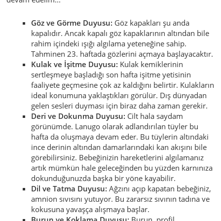
Göz ve Görme Duyusu:
Göz kapakları şu anda
kapalıdır. Ancak kapalı göz kapaklarının altından bile
rahim içindeki ışığı algılama yeteneğine sahip.
Tahminen 23. haftada gözlerini açmaya başlayacaktır.
Kulak ve İşitme Duyusu:
Kulak kemiklerinin
sertleşmeye başladığı son hafta işitme yetisinin
faaliyete geçmesine çok az kaldığını belirtir. Kulakların
ideal konumuna yaklaştıkları görülür. Dış dünyadan
gelen sesleri duyması için biraz daha zaman gerekir.
Deri ve Dokunma Duyusu:
Cilt hala saydam
görünümde. Lanugo olarak adlandırılan tüyler bu
hafta da oluşmaya devam eder. Bu tüylerin altındaki
ince derinin altından damarlarındaki kan akışını bile
görebilirsiniz. Bebeğinizin hareketlerini algılamanız
artık mümkün hale geleceğinden bu yüzden karnınıza
dokunduğunuzda başka bir yöne kayabilir.
Dil ve Tatma Duyusu:
Ağzını açıp kapatan bebeğiniz,
amnion sıvısını yutuyor. Bu zararsız sıvının tadına ve
kokusuna yavaşça alışmaya başlar.
Burun ve Koklama Duyusu:
Burun, profil