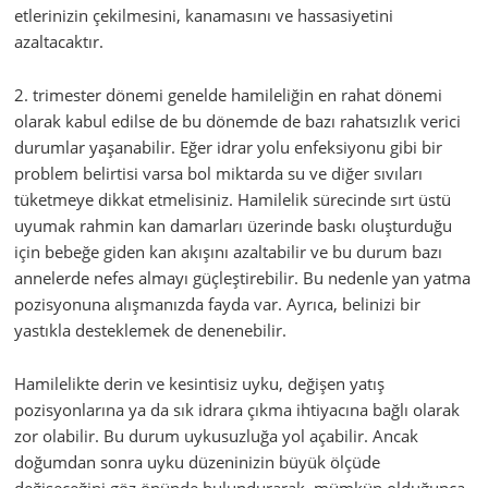
etlerinizin çekilmesini, kanamasını ve hassasiyetini
azaltacaktır.
2. trimester dönemi genelde hamileliğin en rahat dönemi
olarak kabul edilse de bu dönemde de bazı rahatsızlık verici
durumlar yaşanabilir. Eğer idrar yolu enfeksiyonu gibi bir
problem belirtisi varsa bol miktarda su ve diğer sıvıları
tüketmeye dikkat etmelisiniz. Hamilelik sürecinde sırt üstü
uyumak rahmin kan damarları üzerinde baskı oluşturduğu
için bebeğe giden kan akışını azaltabilir ve bu durum bazı
annelerde nefes almayı güçleştirebilir. Bu nedenle yan yatma
pozisyonuna alışmanızda fayda var. Ayrıca, belinizi bir
yastıkla desteklemek de denenebilir.
Hamilelikte derin ve kesintisiz uyku, değişen yatış
pozisyonlarına ya da sık idrara çıkma ihtiyacına bağlı olarak
zor olabilir. Bu durum uykusuzluğa yol açabilir. Ancak
doğumdan sonra uyku düzeninizin büyük ölçüde
değişeceğini göz önünde bulundurarak, mümkün olduğunca