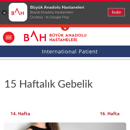
Ana icerige atla
Büyük Anadolu Hastaneleri
İndir
Büyük Anadolu Hastaneleri
Ücretsiz - In Google Play
International Patient
15 Haftalık Gebelik
14. Hafta
16. Hafta