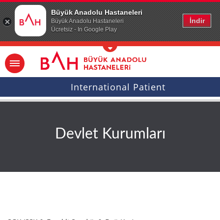
Ana icerige atla
Büyük Anadolu Hastaneleri
İndir
Büyük Anadolu Hastaneleri
Ücretsiz - In Google Play
International Patient
Devlet Kurumları