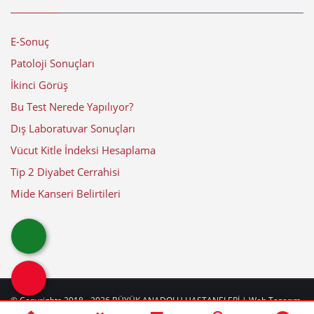
E-Sonuç
Patoloji Sonuçları
İkinci Görüş
Bu Test Nerede Yapılıyor?
Dış Laboratuvar Sonuçları
Vücut Kitle İndeksi Hesaplama
Tip 2 Diyabet Cerrahisi
Mide Kanseri Belirtileri
© Copyrights 2018 - 2026
BÜYÜK ANADOLU HASTANELERİ
| Web Tasarım
by
web
beyaz
|
Güncelleme Tarihi: 09-08-2026