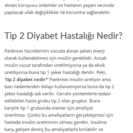
alınan koruyucu önlemler ve hastanın yaşam tarzında
yapılacak ufak değişiklikler ile korunma sağlanabilir.
Tip 2 Diyabet Hastalığı Nedir?
Pankreas hücrelerinin vücuda alınan şekeri enerji
olarak kullanabilmesi için insülin gereklidir. Ancak
insülin vücut tarafından üretilmiyorsa ya da eksik
üretiliyorsa buna tip 1 şeker hastalığı denilir. Peki,
“
tip 2 diyabet nedir
?” Pankreas insülin üretiyor ama
bazı nedenlerden dolayı kullanamıyorsa buna da tip 2
şeker hastalığı adı verilir. Cerrahi yöntemlerle tedavi
edilebilen hasta grubu tip 2 olan gruptur. Buna
karşılık tip 1 grubunda olanlar için ameliyat
önerilmez. Çünkü bu ameliyatların gerçekleşmesi için
hastada insülin üretiminin olması gerekir. İnsüline
karşı gelişen direnç bu ameliyatlarla kırılabilir ve