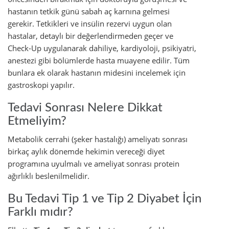
hastanın tetkik günü sabah aç karnına gelmesi
gerekir. Tetkikleri ve insülin rezervi uygun olan
hastalar, detaylı bir değerlendirmeden geçer ve
Check-Up uygulanarak dahiliye, kardiyoloji, psikiyatri,
anestezi gibi bölümlerde hasta muayene edilir. Tüm
bunlara ek olarak hastanın midesini incelemek için
gastroskopi yapılır.
Tedavi Sonrası Nelere Dikkat
Etmeliyim?
Metabolik cerrahi (şeker hastalığı) ameliyatı sonrası
birkaç aylık dönemde hekimin vereceği diyet
programına uyulmalı ve ameliyat sonrası protein
ağırlıklı beslenilmelidir.
Bu Tedavi Tip 1 ve Tip 2 Diyabet İçin
Farklı mıdır?