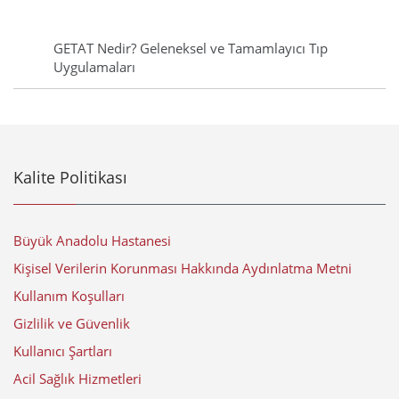
GETAT Nedir? Geleneksel ve Tamamlayıcı Tıp
Uygulamaları
Kalite Politikası
Büyük Anadolu Hastanesi
Kişisel Verilerin Korunması Hakkında Aydınlatma Metni
Kullanım Koşulları
Gizlilik ve Güvenlik
Kullanıcı Şartları
Acil Sağlık Hizmetleri