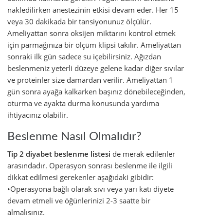
nakledilirken anestezinin etkisi devam eder. Her 15
veya 30 dakikada bir tansiyonunuz ölçülür.
Ameliyattan sonra oksijen miktarını kontrol etmek
için parmağınıza bir ölçüm klipsi takılır. Ameliyattan
sonraki ilk gün sadece su içebilirsiniz. Ağızdan
beslenmeniz yeterli düzeye gelene kadar diğer sıvılar
ve proteinler size damardan verilir. Ameliyattan 1
gün sonra ayağa kalkarken başınız dönebileceğinden,
oturma ve ayakta durma konusunda yardıma
ihtiyacınız olabilir.
Beslenme Nasıl Olmalıdır?
Tip 2 diyabet beslenme listesi
de merak edilenler
arasındadır. Operasyon sonrası beslenme ile ilgili
dikkat edilmesi gerekenler aşağıdaki gibidir:
•Operasyona bağlı olarak sıvı veya yarı katı diyete
devam etmeli ve öğünlerinizi 2-3 saatte bir
almalısınız.