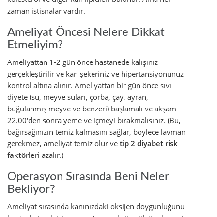
zaman istisnalar vardır.
Ameliyat Öncesi Nelere Dikkat
Etmeliyim?
Ameliyattan 1-2 gün önce hastanede kalışınız
gerçekleştirilir ve kan şekeriniz ve hipertansiyonunuz
kontrol altına alınır. Ameliyattan bir gün önce sıvı
diyete (su, meyve suları, çorba, çay, ayran,
buğulanmış meyve ve benzeri) başlamalı ve akşam
22.00'den sonra yeme ve içmeyi bırakmalısınız. (Bu,
bağırsağınızın temiz kalmasını sağlar, böylece lavman
gerekmez, ameliyat temiz olur ve
tip 2 diyabet risk
faktörleri
azalır.)
Operasyon Sırasında Beni Neler
Bekliyor?
Ameliyat sırasında kanınızdaki oksijen doygunluğunu