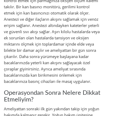
kontrol etmek için parmağınıza oksijen ölçüm kalemi
takılır. Bir kan basıncı monitörü, gerilimi kontrol
etmek için kan basıncınızı otomatik olarak ölçer.
Anestezi ve diğer ilaçların akışını sağlamak için venöz
erişim sağlanır. Anestezi altındayken kateterler yeterli
ve güvenli sıvı akışı sağlar. Aşırı kilolu hastalarda veya
ek sorunları olan hastalarda tansiyon ve oksijen
miktarını ölçmek için toplardamar içinde elde veya
bilekte bir damar açılır ve ameliyattan bir gün sonra
çıkarılır. Daha sonra yürümeye başlayana kadar
bacaklarınızda yeterli kan akışını sağlayacak özel
çoraplar giyinirsiniz. Ayrıca ameliyat sırasında
bacaklarınızda kan birikmesini önlemek için
bacaklarınıza basınç cihazları ile masaj uygulanır.
Operasyondan Sonra Nelere Dikkat
Etmeliyim?
Ameliyattan sonraki ilk gün yakından takip için yoğun
bakımda kalmanız gerekir. Yoğun bakım ünitesine