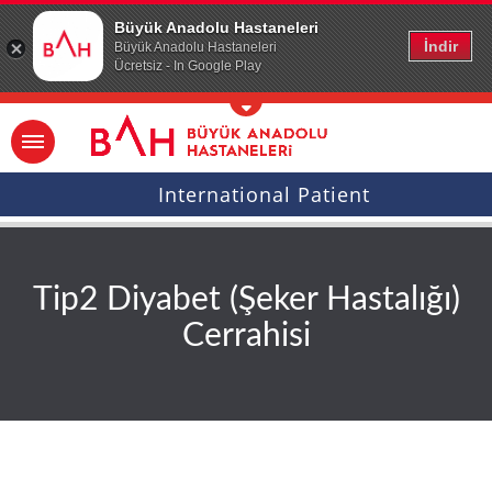
Ana icerige atla
Büyük Anadolu Hastaneleri
İndir
Büyük Anadolu Hastaneleri
Ücretsiz - In Google Play
International Patient
Tip2 Diyabet (Şeker Hastalığı)
Cerrahisi