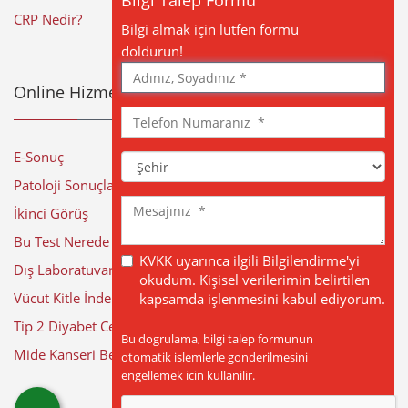
Bilgi Talep Formu
CRP Nedir?
Bilgi almak için lütfen formu
doldurun!
Adınız,
Soyadınız
Online Hizmetler
Telefon
Numaranız
E-Sonuç
Şehir
Patoloji Sonuçları
Mesajınız
İkinci Görüş
Bu Test Nerede Yapılıyor?
KVKK uyarınca ilgili Bilgilendirme
'yi
Dış Laboratuvar Sonuçları
okudum. Kişisel verilerimin belirtilen
Vücut Kitle İndeksi Hesaplama
kapsamda işlenmesini kabul ediyorum.
Tip 2 Diyabet Cerrahisi
Bu dogrulama, bilgi talep formunun
Mide Kanseri Belirtileri
otomatik islemlerle gonderilmesini
engellemek icin kullanilir.