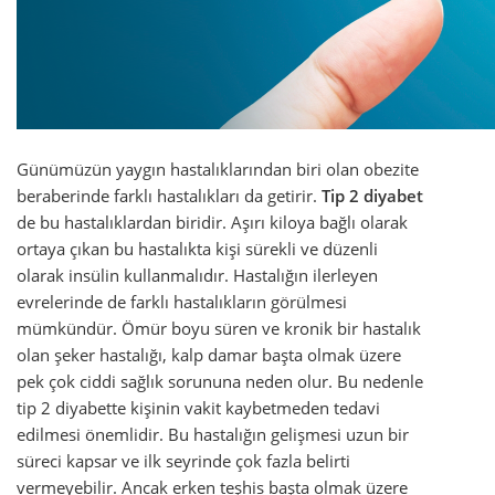
Günümüzün yaygın hastalıklarından biri olan obezite
beraberinde farklı hastalıkları da getirir.
Tip 2 diyabet
de bu hastalıklardan biridir. Aşırı kiloya bağlı olarak
ortaya çıkan bu hastalıkta kişi sürekli ve düzenli
olarak insülin kullanmalıdır. Hastalığın ilerleyen
evrelerinde de farklı hastalıkların görülmesi
mümkündür. Ömür boyu süren ve kronik bir hastalık
olan şeker hastalığı, kalp damar başta olmak üzere
pek çok ciddi sağlık sorununa neden olur. Bu nedenle
tip 2 diyabette kişinin vakit kaybetmeden tedavi
edilmesi önemlidir. Bu hastalığın gelişmesi uzun bir
süreci kapsar ve ilk seyrinde çok fazla belirti
vermeyebilir. Ancak erken teşhis başta olmak üzere