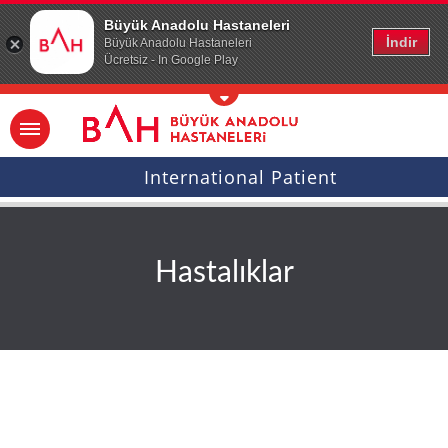
Ana icerige atla
Büyük Anadolu Hastaneleri
İndir
Büyük Anadolu Hastaneleri
Ücretsiz - In Google Play
International Patient
Hastalıklar