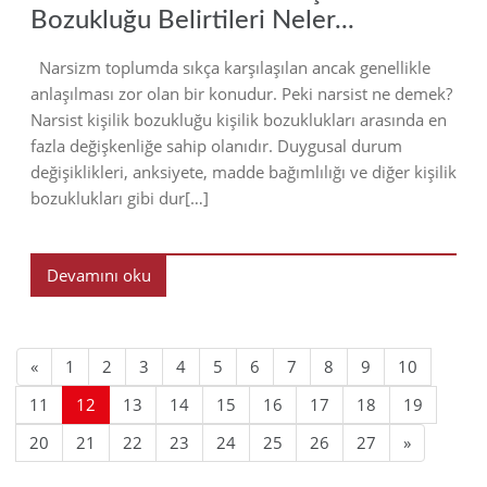
Bozukluğu Belirtileri Neler...
Narsizm toplumda sıkça karşılaşılan ancak genellikle
anlaşılması zor olan bir konudur. Peki narsist ne demek?
Narsist kişilik bozukluğu kişilik bozuklukları arasında en
fazla değişkenliğe sahip olanıdır. Duygusal durum
değişiklikleri, anksiyete, madde bağımlılığı ve diğer kişilik
bozuklukları gibi dur[…]
Devamını oku
«
1
2
3
4
5
6
7
8
9
10
11
12
13
14
15
16
17
18
19
20
21
22
23
24
25
26
27
»