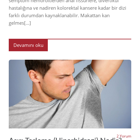
semptom hemoroitlerden anal fissürlere, divertikül
hastalığına ve nadiren kolorektal kansere kadar bir dizi
farklı durumdan kaynaklanabilir. Makattan kan
gelmes[…]
Devamını oku
2023
2 Yorum