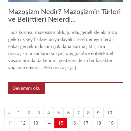
Mazoşizm Nedir? Mazoşizmin Türleri
ve Belirtileri Nelerdi...
Söz konusu mazoşizm olduğunda, genellikle aklımıza
gelen ilk şey fiziksel acıya dayalı cinsel deneyimlerdir.
Fakat gerçekte durum çok daha karmaşıktır; zira
mazoşizm insanların sosyal, duygusal ve entelektüel
yaşamlarında da kendini gösteren derin bir karakter
yapısına dayanır. Peki mazoşiz[…]
Devamını oku
«
1
2
3
4
5
6
7
8
9
10
11
12
13
14
15
16
17
18
19