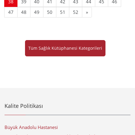
38
39
40
41
42
43
44
45
46
47
48
49
50
51
52
»
Tüm Sağlık Kütüphanesi Kategorileri
Kalite Politikası
Büyük Anadolu Hastanesi