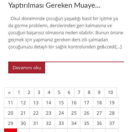
Yaptırılması Gereken Muaye...
Okul döneminde çocuğun yaşadığı basit bir işitme ya
da görme problemi, derslerinden geri kalmasına ve
çocuğun başarısız olmasına neden olabilir. Bunun önüne
geçmek için yapmanız gereken ders zili çalmadan
çocuğunuzu detaylı bir sağlık kontrolünden ge&ccedi[…]
Devamını oku
«
1
2
3
4
5
6
7
8
9
10
11
12
13
14
15
16
17
18
19
20
21
22
23
24
25
26
27
28
29
30
31
32
33
34
35
36
37