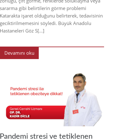
zorluğu, çift görme, renklerde soluklaşma veya
sararma gibi belirtilerin görme problemi
Katarakta işaret olduğunu belirterek, tedavisinin
geciktirilmemesini söyledi. Büyük Anadolu
Hastaneleri Göz S[…]
Devamını oku
2021
Pandemi stresi ve tetiklenen