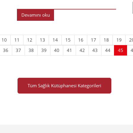
Devamını oku
10
11
12
13
14
15
16
17
18
19
2
36
37
38
39
40
41
42
43
44
45
Tüm Sağlık Kütüphanesi Kategorileri