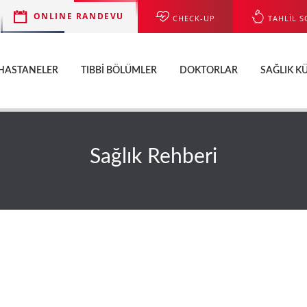
ONLINE RANDEVU
CHECK-UP
TAHLİL S
HASTANELER
TIBBI BÖLÜMLER
DOKTORLAR
SAĞLIK K
Sağlık Rehberi