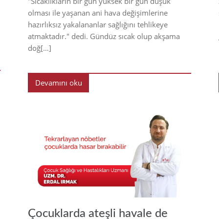
"Sıcaklıkların bir gün yüksek bir gün düşük
i
olması ile yaşanan ani hava değişimlerine
hazırlıksız yakalananlar sağlığını tehlikeye
atmaktadır." dedi. Gündüz sıcak olup akşama
doğ[…]
Devamını oku
21
2021
Çocuklarda ateşli havale de