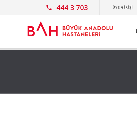
Ana icerige atla
444 3 703
ÜYE GIRIŞI