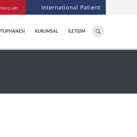
International Patient
ONUÇLARI
Hastane,
ÜTÜPHANESI
KURUMSAL
İLETIŞIM
doktor,
bölüm
ara...