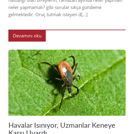
hastalığı olan bireylerin, ramazan ayında neler yapmalı?
neler yapmamalı? gibi sorular sıkça gündeme
gelmektedir. Oruç tutmak isteyen d[…]
Devamını oku
2019
Havalar Isınıyor, Uzmanlar Keneye
Karşı Uyardı