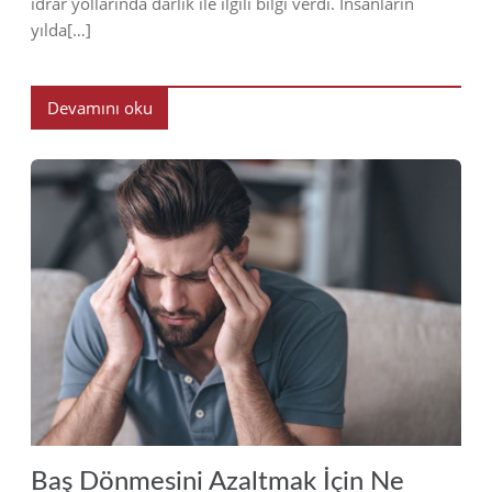
idrar yollarında darlık ile ilgili bilgi verdi. İnsanların
yılda[…]
Devamını oku
2019
Baş Dönmesini Azaltmak İçin Ne