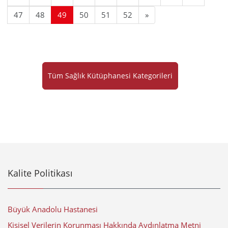
47
48
49
50
51
52
»
Tüm Sağlık Kütüphanesi Kategorileri
Kalite Politikası
Büyük Anadolu Hastanesi
Kişisel Verilerin Korunması Hakkında Aydınlatma Metni