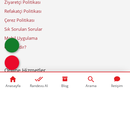
Ziyaretçi Politikası
Refakatçi Politikası
Çerez Politikası
Sık Sorulan Sorular
Mobil Uygulama
CRP Nedir?
Online Hizmetler
Anasayfa
Randevu Al
Blog
Arama
İletişim
E-Sonuç
Patoloji Sonuçları
İkinci Görüş
Bu Test Nerede Yapılıyor?
Dış Laboratuvar Sonuçları