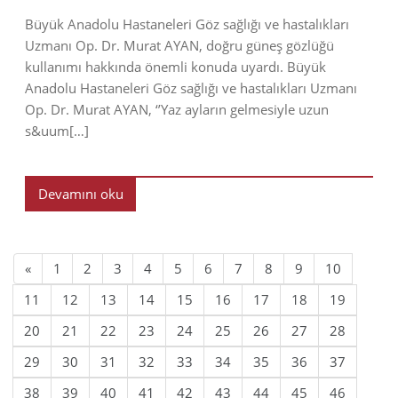
Büyük Anadolu Hastaneleri Göz sağlığı ve hastalıkları
Uzmanı Op. Dr. Murat AYAN, doğru güneş gözlüğü
kullanımı hakkında önemli konuda uyardı. Büyük
Anadolu Hastaneleri Göz sağlığı ve hastalıkları Uzmanı
Op. Dr. Murat AYAN, ‘’Yaz ayların gelmesiyle uzun
s&uum[…]
Devamını oku
«
1
2
3
4
5
6
7
8
9
10
11
12
13
14
15
16
17
18
19
20
21
22
23
24
25
26
27
28
29
30
31
32
33
34
35
36
37
38
39
40
41
42
43
44
45
46