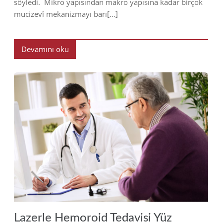
söyledi. Mikro yapısından makro yapısına kadar birçok
mucizevî mekanizmayı barı[…]
Devamını oku
2018
Lazerle Hemoroid Tedavisi Yüz