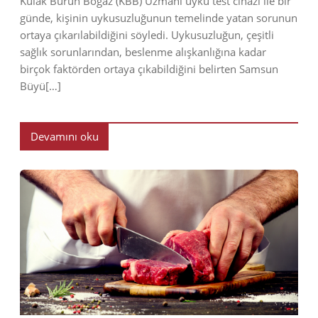
Kulak Burun Boğaz (KBB) Uzmanı uyku test cihazı ile bir
günde, kişinin uykusuzluğunun temelinde yatan sorunun
ortaya çıkarılabildiğini söyledi. Uykusuzluğun, çeşitli
sağlık sorunlarından, beslenme alışkanlığına kadar
birçok faktörden ortaya çıkabildiğini belirten Samsun
Büyü[…]
Devamını oku
2018