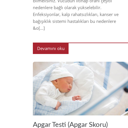
bilmelisiniz. Vücudun iltihap oranı çeşitli
nedenlere bağlı olarak yükselebilir.
Enfeksiyonlar, kalp rahatsızlıkları, kanser ve
bağışıklık sistemi hastalıkları bu nedenlere
&o[…]
Devamını oku
20
Apgar Testi (Apgar Skoru)