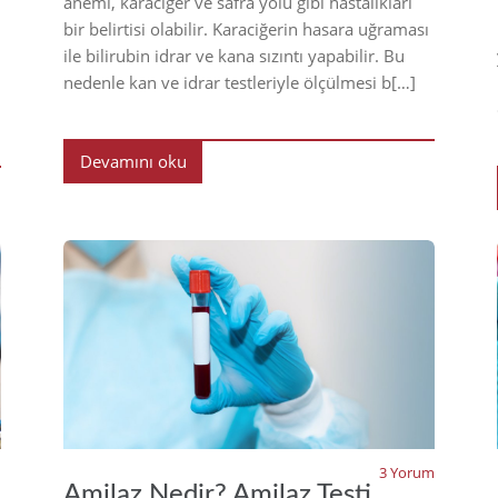
anemi, karaciğer ve safra yolu gibi hastalıkları
bir belirtisi olabilir. Karaciğerin hasara uğraması
ile bilirubin idrar ve kana sızıntı yapabilir. Bu
nedenle kan ve idrar testleriyle ölçülmesi b[…]
Devamını oku
22
2022
3 Yorum
Amilaz Nedir? Amilaz Testi