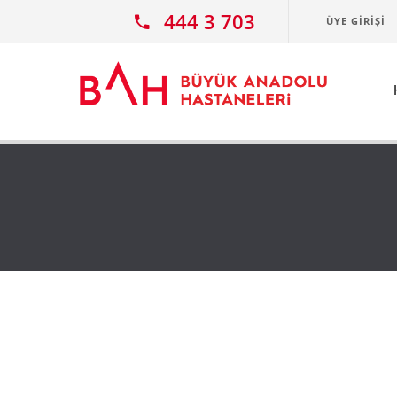
Ana icerige atla
444 3 703
ÜYE GIRIŞI