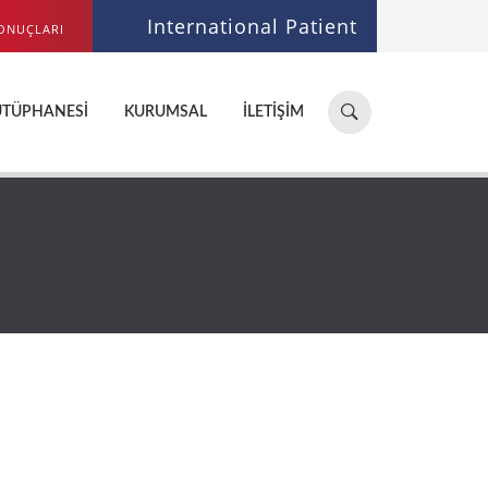
International Patient
ONUÇLARI
Hastane,
ÜTÜPHANESI
KURUMSAL
İLETIŞIM
doktor,
bölüm
ara...