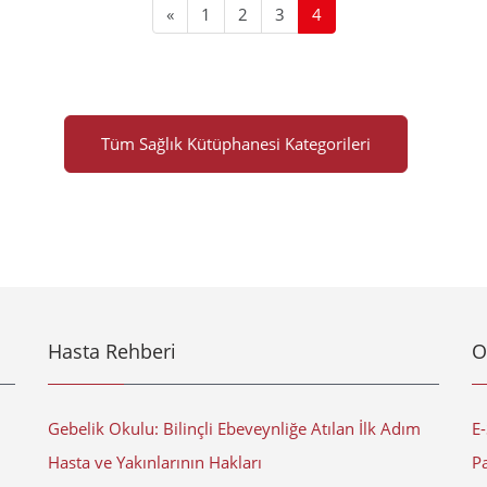
«
1
2
3
4
Tüm Sağlık Kütüphanesi Kategorileri
Hasta Rehberi
O
Gebelik Okulu: Bilinçli Ebeveynliğe Atılan İlk Adım
E
Hasta ve Yakınlarının Hakları
Pa