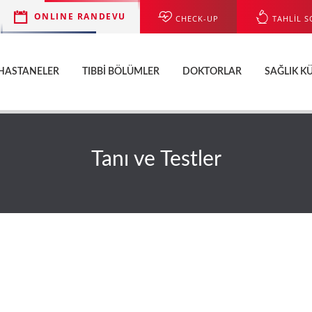
ONLINE RANDEVU
CHECK-UP
TAHLİL S
HASTANELER
TIBBI BÖLÜMLER
DOKTORLAR
SAĞLIK K
Tanı ve Testler