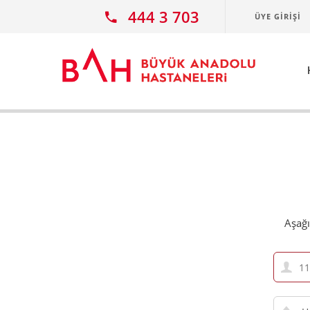
Ana icerige atla
444 3 703
ÜYE GIRIŞI
Aşağı
TCKN
Hastan