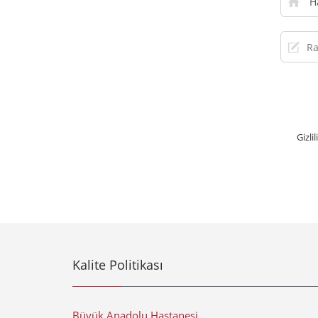
seçiniz
Rande
numara
Gizli
Kalite Politikası
Büyük Anadolu Hastanesi