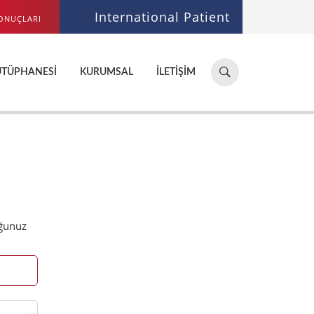
International Patient
ONUÇLARI
Hastane,
ÜTÜPHANESI
KURUMSAL
İLETIŞIM
doktor,
bölüm
ara...
uğunuz