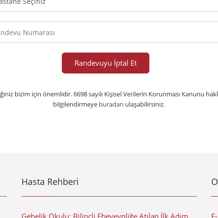
vu
sı
liğiniz bizim için önemlidir. 6698 sayılı Kişisel Verilerin Korunması Kanunu ha
bilgilendirmeye
buradan
ulaşabilirsiniz.
Hasta Rehberi
O
Gebelik Okulu: Bilinçli Ebeveynliğe Atılan İlk Adım
E