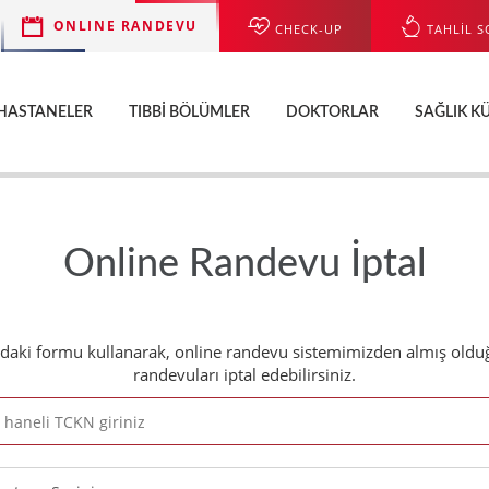
ONLINE RANDEVU
CHECK-UP
TAHLİL S
HASTANELER
TIBBI BÖLÜMLER
DOKTORLAR
SAĞLIK K
Online Randevu İptal
daki formu kullanarak, online randevu sistemimizden almış old
randevuları iptal edebilirsiniz.
e