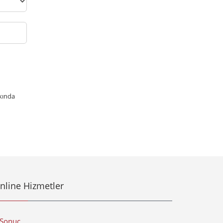
kkında
nline Hizmetler
-Sonuç