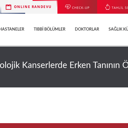
ONLINE RANDEVU
CHECK-UP
TAHLİL S
HASTANELER
TIBBI BÖLÜMLER
DOKTORLAR
SAĞLIK K
olojik Kanserlerde Erken Tanının