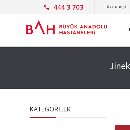
Ana icerige atla
444 3 703
ÜYE GIRIŞI
Jinek
KATEGORİLER