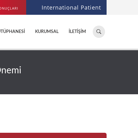
International Patient
ONUÇLARI
Hastane,
ÜTÜPHANESI
KURUMSAL
İLETIŞIM
doktor,
bölüm
ara...
 Önemi