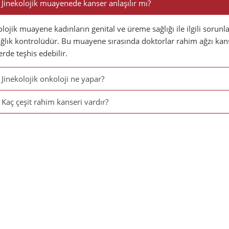
Jinekolojik muayenede kanser anlaşılır mı?
olojik muayene kadınların genital ve üreme sağlığı ile ilgili sorun
ağlık kontrolüdür. Bu muayene sırasında doktorlar rahim ağzı kanse
erde teşhis edebilir.
Jinekolojik onkoloji ne yapar?
Kaç çeşit rahim kanseri vardır?