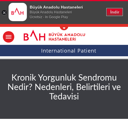
Ana icerige atla
Büyük Anadolu Hastaneleri
İndir
Büyük Anadolu Hastaneleri
Ücretsiz - In Google Play
International Patient
Kronik Yorgunluk Sendromu
Nedir? Nedenleri, Belirtileri ve
Tedavisi