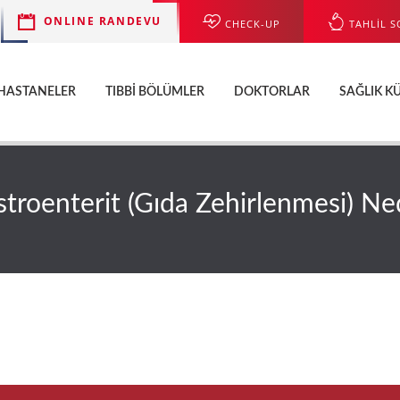
ONLINE RANDEVU
CHECK-UP
TAHLİL S
HASTANELER
TIBBI BÖLÜMLER
DOKTORLAR
SAĞLIK K
troenterit (Gıda Zehirlenmesi) Ne