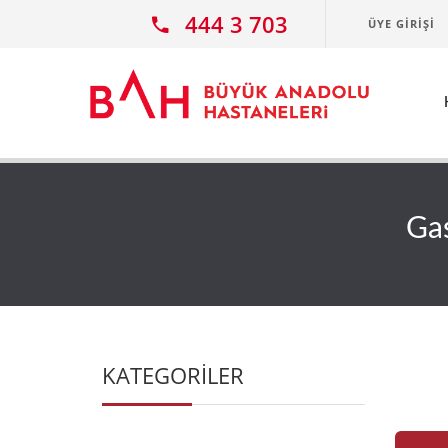
Ana icerige atla
444 3 703
ÜYE GIRIŞI
Gas
KATEGORİLER