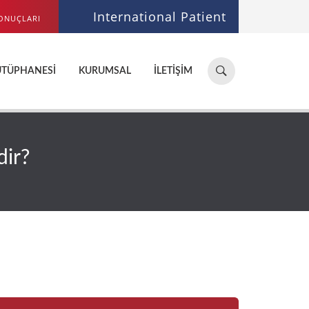
International Patient
ONUÇLARI
Hastane,
ÜTÜPHANESI
KURUMSAL
İLETIŞIM
doktor,
bölüm
ara...
dir?