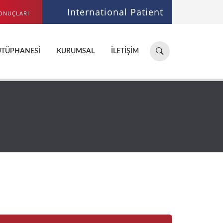
International Patient
ONUÇLARI
Hastane,
ÜTÜPHANESI
KURUMSAL
İLETIŞIM
doktor,
bölüm
ara...