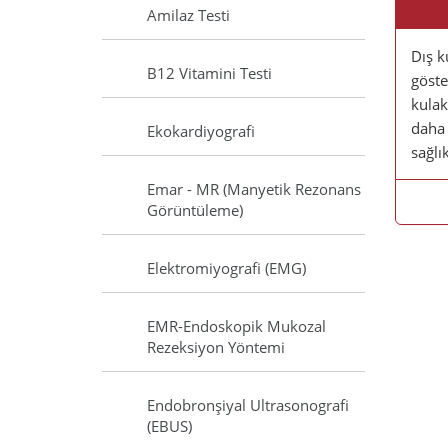
Amilaz Testi
Dış k
B12 Vitamini Testi
göste
kulak
daha 
Ekokardiyografi
sağlı
Emar - MR (Manyetik Rezonans
Görüntüleme)
Elektromiyografi (EMG)
EMR-Endoskopik Mukozal
Rezeksiyon Yöntemi
Endobronşiyal Ultrasonografi
(EBUS)