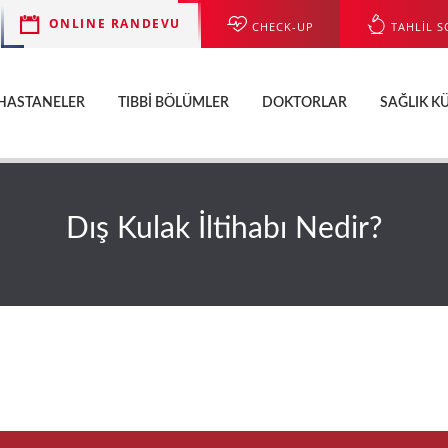
ONLINE RANDEVU
CHECK-UP
TAHLİL S
HASTANELER
TIBBI BÖLÜMLER
DOKTORLAR
SAĞLIK K
Dış Kulak İltihabı Nedir?