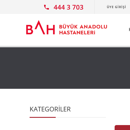
Ana icerige atla
444 3 703
ÜYE GIRIŞI
KATEGORİLER