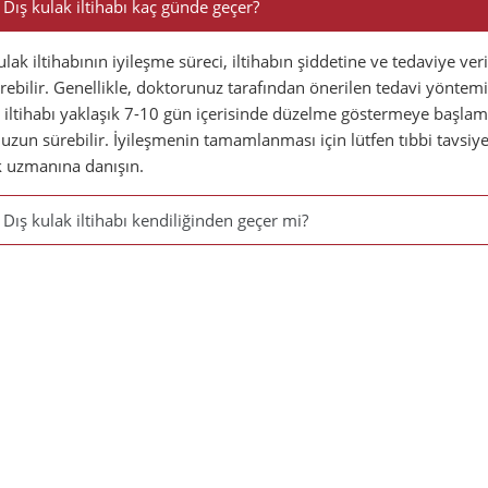
Dış kulak iltihabı kaç günde geçer?
ulak iltihabının iyileşme süreci, iltihabın şiddetine ve tedaviye ver
rebilir. Genellikle, doktorunuz tarafından önerilen tedavi yöntem
 iltihabı yaklaşık 7-10 gün içerisinde düzelme göstermeye başlam
uzun sürebilir. İyileşmenin tamamlanması için lütfen tıbbi tavsiye
k uzmanına danışın.
Dış kulak iltihabı kendiliğinden geçer mi?