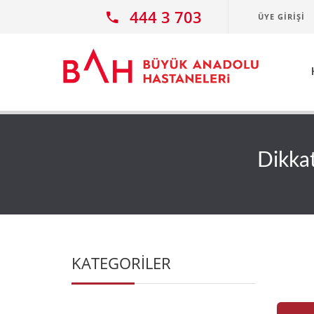
Ana icerige atla
444 3 703
ÜYE GIRIŞI
Dikkat
KATEGORİLER