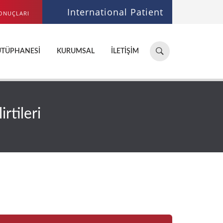
International Patient
ONUÇLARI
Hastane,
ÜTÜPHANESI
KURUMSAL
İLETIŞIM
doktor,
bölüm
ara...
rtileri