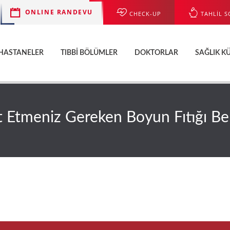
ONLINE RANDEVU
CHECK-UP
TAHLİL S
HASTANELER
TIBBI BÖLÜMLER
DOKTORLAR
SAĞLIK K
 Etmeniz Gereken Boyun Fıtığı Beli