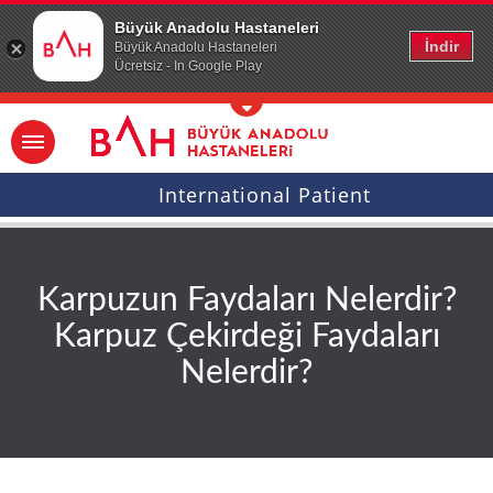
Ana icerige atla
Büyük Anadolu Hastaneleri
İndir
Büyük Anadolu Hastaneleri
Ücretsiz - In Google Play
International Patient
Karpuzun Faydaları Nelerdir?
Karpuz Çekirdeği Faydaları
Nelerdir?