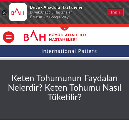
Ana icerige atla
Büyük Anadolu Hastaneleri
İndir
Büyük Anadolu Hastaneleri
Ücretsiz - In Google Play
International Patient
Keten Tohumunun Faydaları
Nelerdir? Keten Tohumu Nasıl
Tüketilir?