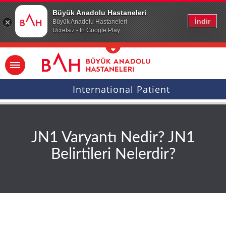
Ana icerige atla
Büyük Anadolu Hastaneleri
İndir
Büyük Anadolu Hastaneleri
Ücretsiz - In Google Play
International Patient
JN1 Varyantı Nedir? JN1
Belirtileri Nelerdir?