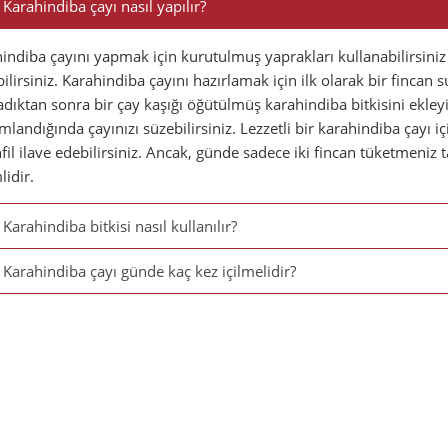
Karahindiba çayı nasıl yapılır?
indiba çayını yapmak için kurutulmuş yaprakları kullanabilirsiniz 
ilirsiniz. Karahindiba çayını hazırlamak için ilk olarak bir finca
dıktan sonra bir çay kaşığı öğütülmüş karahindiba bitkisini ekleyi
landığında çayınızı süzebilirsiniz. Lezzetli bir karahindiba çayı iç
fil ilave edebilirsiniz. Ancak, günde sadece iki fincan tüketmeniz
idir.
Karahindiba bitkisi nasıl kullanılır?
Karahindiba çayı günde kaç kez içilmelidir?