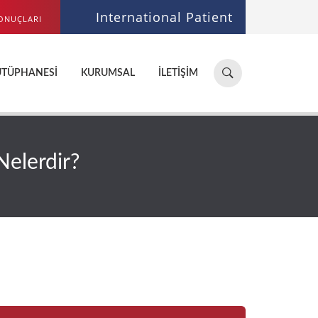
International Patient
ONUÇLARI
Hastane,
ÜTÜPHANESI
KURUMSAL
İLETIŞIM
doktor,
bölüm
ara...
Nelerdir?