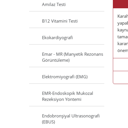
Amilaz Testi
Karah
B12 Vitamini Testi
yapab
kayna
tamam
Ekokardiyografi
karan
öneml
Emar - MR (Manyetik Rezonans
Görüntüleme)
Elektromiyografi (EMG)
EMR-Endoskopik Mukozal
Rezeksiyon Yöntemi
Endobronşiyal Ultrasonografi
(EBUS)