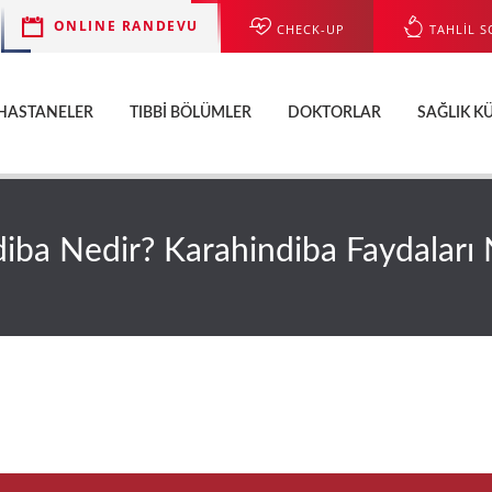
ONLINE RANDEVU
CHECK-UP
TAHLİL S
HASTANELER
TIBBI BÖLÜMLER
DOKTORLAR
SAĞLIK K
iba Nedir? Karahindiba Faydaları 