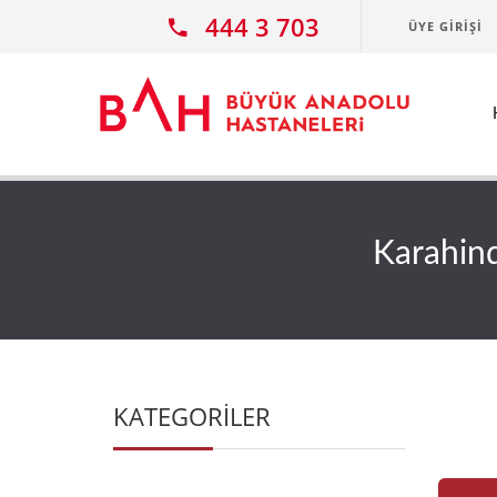
Ana icerige atla
444 3 703
ÜYE GIRIŞI
Karahind
KATEGORİLER