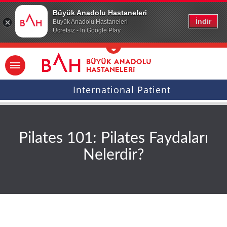
Ana icerige atla
Büyük Anadolu Hastaneleri
İndir
Büyük Anadolu Hastaneleri
Ücretsiz - In Google Play
International Patient
Pilates 101: Pilates Faydaları
Nelerdir?