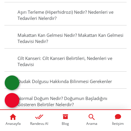
Aşırı Terleme (Hiperhidrozi) Nedir? Nedenleri ve
Tedavileri Nelerdir?
Makattan Kan Gelmesi Nedir? Makattan Kan Gelmesi
Tedavisi Nedir?
Cilt Kanseri: Cilt Kanseri Belirtileri, Nedenleri ve
Tedavisi
Dudak Dolgusu Hakkında Bilinmesi Gerekenler
Normal Doğum Nedir? Doğumun Başladığını
Gösteren Belirtiler Nelerdir?
Bel Ağrısına Ne İyi Gelir? Evde Yapabileceğiniz 10
Anasayfa
Randevu Al
Blog
Arama
İletişim
Basit İşlem